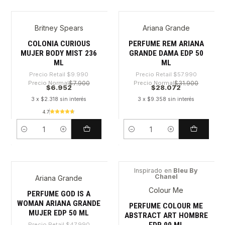
Britney Spears
Ariana Grande
-30%
-51%
COLONIA CURIOUS
PERFUME REM ARIANA
MUJER BODY MIST 236
GRANDE DAMA EDP 50
ML
ML
Precio Retail
$9.990
Precio Retail
$57.990
Precio Normal
$7.900
Precio Normal
$31.900
$6.952
$28.072
3 x $2.318 sin interés
3 x $9.358 sin interés
4.7
Cantidad
Cantidad
Inspirado en
Bleu By
Chanel
Ariana Grande
-32%
-65%
Colour Me
PERFUME GOD IS A
WOMAN ARIANA GRANDE
PERFUME COLOUR ME
MUJER EDP 50 ML
ABSTRACT ART HOMBRE
Precio Retail
$47.990