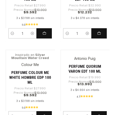
Precio Retail
$27.990
Precio Retail
$32.990
Precio Normal
$10.900
Precio Normal
$13.900
$9.592
$12.232
3 x $3.198 sin interés
3 x $4.078 sin interés
5.0
Cantidad
Cantidad
Inspirado en
Silver
Mountain Water Creed
Antonio Puig
-65%
-30%
Colour Me
PERFUME QUORUM
VARON EDT 100 ML
PERFUME COLOUR ME
WHITE HOMBRE EDP 100
Precio Retail
$19.990
Precio Normal
$15.900
ML
$13.992
Precio Retail
$27.990
3 x $4.664 sin interés
Precio Normal
$10.900
$9.592
4.7
3 x $3.198 sin interés
5.0