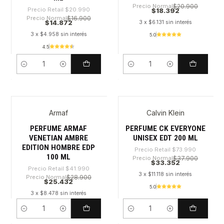
Precio Normal
$20.900
Precio Retail
$20.990
$18.392
Precio Normal
$16.900
$14.872
3 x $6.131 sin interés
3 x $4.958 sin interés
5.0
4.5
Cantidad
Cantidad
Armaf
Calvin Klein
-39%
-54%
PERFUME ARMAF
PERFUME CK EVERYONE
VENETIAN AMBRE
UNISEX EDT 200 ML
EDITION HOMBRE EDP
Precio Retail
$73.990
100 ML
Precio Normal
$37.900
$33.352
Precio Retail
$41.990
3 x $11.118 sin interés
Precio Normal
$28.900
$25.432
5.0
3 x $8.478 sin interés
Cantidad
Cantidad