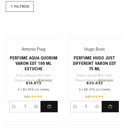
FILTROS
Antonio Puig
Hugo Boss
-32%
-50%
PERFUME AQUA QUORUM
PERFUME HUGO JUST
VARON EDT 100 ML
DIFFERENT VARON EDT
ESTUCHE
75 ML
Precio Retail
$21.990
Precio Retail
$50.990
Precio Normal
$16.900
Precio Normal
$28.900
$14.872
$25.432
3 x $4.958 sin interés
3 x $8.478 sin interés
5.0
5.0
Cantidad
Cantidad