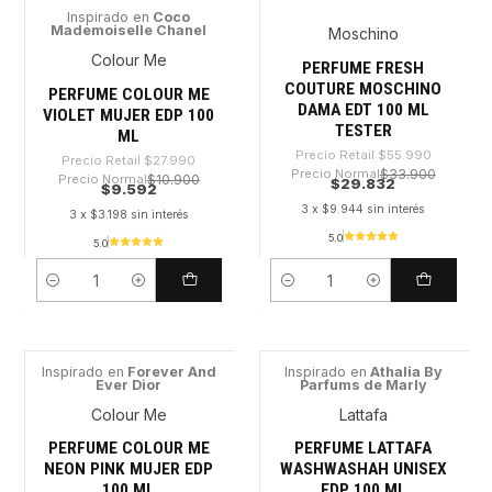
Inspirado en
Coco
Mademoiselle Chanel
Moschino
-65%
-46%
Colour Me
PERFUME FRESH
COUTURE MOSCHINO
PERFUME COLOUR ME
DAMA EDT 100 ML
VIOLET MUJER EDP 100
TESTER
ML
Precio Retail
$55.990
Precio Retail
$27.990
Precio Normal
$33.900
Precio Normal
$10.900
$29.832
$9.592
3 x $9.944 sin interés
3 x $3.198 sin interés
5.0
5.0
Cantidad
Cantidad
Inspirado en
Forever And
Inspirado en
Athalia By
Ever Dior
Parfums de Marly
-65%
-62%
Colour Me
Lattafa
PERFUME COLOUR ME
PERFUME LATTAFA
NEON PINK MUJER EDP
WASHWASHAH UNISEX
100 ML
EDP 100 ML