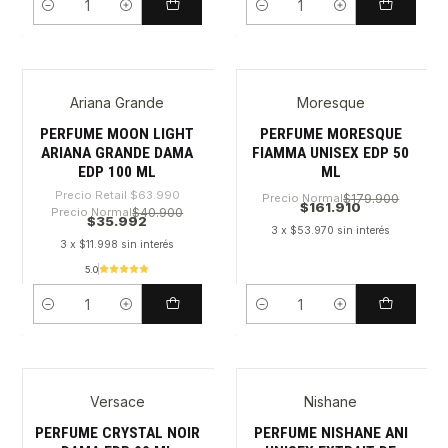
Cantidad
Cantidad
Ariana Grande
Moresque
-43%
PERFUME MOON LIGHT
PERFUME MORESQUE
ARIANA GRANDE DAMA
FIAMMA UNISEX EDP 50
EDP 100 ML
ML
Precio Retail
$63.990
Precio Normal
$179.900
$161.910
Precio Normal
$40.900
$35.992
3 x $53.970 sin interés
3 x $11.998 sin interés
5.0
Cantidad
Cantidad
Versace
Nishane
-31%
PERFUME CRYSTAL NOIR
PERFUME NISHANE ANI