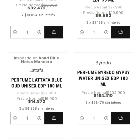
EDP 90 ML
Precio Normal
$36.900
Precio Retail
$27.990
$32.472
Precio Normal
$10.900
$9.592
3 x $10.824 sin interés
3 x $3.198 sin interés
Cantidad
Cantidad
Inspirado en
Aoud Blue
Notes Mancera
Byredo
-35%
Lattafa
PERFUME BYREDO GYPSY
WATER UNISEX EDP 100
PERFUME LATTAFA BLUE
ML
OUD UNISEX EDP 100 ML
Precio Normal
$204.900
Precio Retail
$22.990
$184.410
Precio Normal
$16.900
$14.872
3 x $61.470 sin interés
3 x $4.958 sin interés
Cantidad
Cantidad