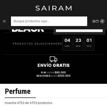
Inicio
Perfume
PRODUCTOS
SELECCIONADOS
0
BLACK
VER OFERTAS
04
23
01
:
:
PRODUCTOS SELECCIONADOS
HRS
MIN
SEG
ENVÍO
GRATIS
sobre
$80.000
R.M.
sobre
$150.000
REGIONES
Perfume
muestra 4753 de 4753 productos