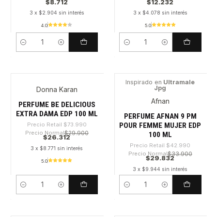
$8.712
$12.232
3 x $2.904 sin interés
3 x $4.078 sin interés
4.0
5.0
Cantidad
Cantidad
Inspirado en
Ultramale
Jpg
Donna Karan
-64%
-30%
Afnan
PERFUME BE DELICIOUS
EXTRA DAMA EDP 100 ML
PERFUME AFNAN 9 PM
POUR FEMME MUJER EDP
Precio Retail
$73.990
Precio Normal
$29.900
100 ML
$26.312
Precio Retail
$42.990
3 x $8.771 sin interés
Precio Normal
$33.900
$29.832
5.0
3 x $9.944 sin interés
Cantidad
Cantidad