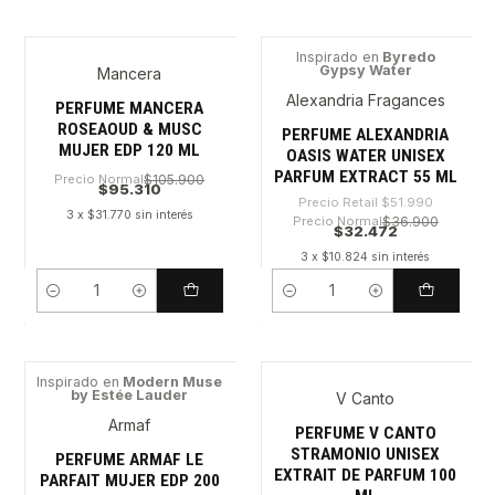
Inspirado en
Byredo
Gypsy Water
Mancera
-37%
Alexandria Fragances
PERFUME MANCERA
ROSEAOUD & MUSC
PERFUME ALEXANDRIA
MUJER EDP 120 ML
OASIS WATER UNISEX
PARFUM EXTRACT 55 ML
Precio Normal
$105.900
$95.310
Precio Retail
$51.990
3 x $31.770 sin interés
Precio Normal
$36.900
$32.472
3 x $10.824 sin interés
Cantidad
Cantidad
Inspirado en
Modern Muse
by Estée Lauder
V Canto
-44%
Armaf
PERFUME V CANTO
STRAMONIO UNISEX
PERFUME ARMAF LE
EXTRAIT DE PARFUM 100
PARFAIT MUJER EDP 200