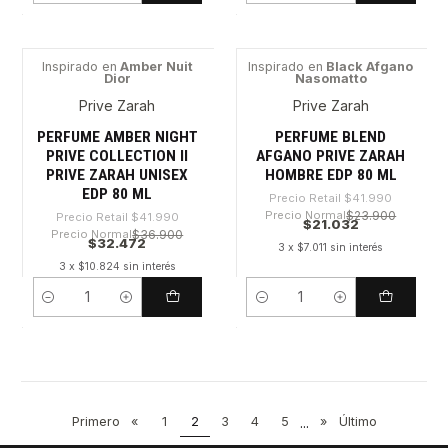
Inspirado en
Amber Nuit
Inspirado en
Black Afgano
Dior
Nasomatto
-22%
-49%
Prive Zarah
Prive Zarah
PERFUME AMBER NIGHT
PERFUME BLEND
PRIVE COLLECTION II
AFGANO PRIVE ZARAH
PRIVE ZARAH UNISEX
HOMBRE EDP 80 ML
EDP 80 ML
Precio Retail
$41.990
Precio Normal
$23.900
Precio Retail
$41.990
$21.032
Precio Normal
$36.900
$32.472
3 x $7.011 sin interés
3 x $10.824 sin interés
Cantidad
Cantidad
Primero
«
1
2
3
4
5
...
»
Último