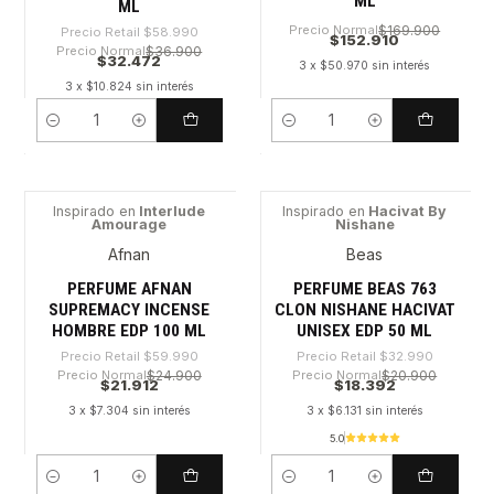
ML
ML
Precio Normal
$169.900
Precio Retail
$58.990
$152.910
Precio Normal
$36.900
$32.472
3 x $50.970 sin interés
3 x $10.824 sin interés
Cantidad
Cantidad
Inspirado en
Interlude
Inspirado en
Hacivat By
Amourage
Nishane
-63%
-44%
Afnan
Beas
PERFUME AFNAN
PERFUME BEAS 763
SUPREMACY INCENSE
CLON NISHANE HACIVAT
HOMBRE EDP 100 ML
UNISEX EDP 50 ML
Precio Retail
$59.990
Precio Retail
$32.990
Precio Normal
$24.900
Precio Normal
$20.900
$21.912
$18.392
3 x $7.304 sin interés
3 x $6.131 sin interés
5.0
Cantidad
Cantidad