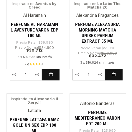
Inspirado en
Aventus by
Inspirado en
Le Labo The
Creed
Matcha 26
-48%
-37%
Al Haramain
Alexandria Fragances
PERFUME AL HARAMAIN
PERFUME ALEXANDRIA
L AVENTURE VARON EDP
MORNING MATCHA
100 ML
UNISEX PARFUM
EXTRACT 55 ML
Precio Retail
$59.990
Precio Normal
$34.900
Precio Retail
$51.990
$30.712
Precio Normal
$36.900
$32.472
3 x $10.238 sin interés
3 x $10.824 sin interés
4.0
Cantidad
Cantidad
Inspirado en
Alexandria Ii
Xerjoff
Antonio Banderas
-29%
-29%
Lattafa
PERFUME
MEDITERRANEO VARON
PERFUME LATTAFA RAMZ
EDT 200 ML
GOLD UNISEX EDP 100
ML
Precio Retail
$25.990