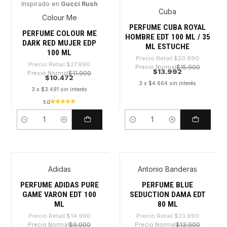
Inspirado en
Gucci Rush
Cuba
-62%
-33%
Colour Me
PERFUME CUBA ROYAL
PERFUME COLOUR ME
HOMBRE EDT 100 ML / 35
DARK RED MUJER EDP
ML ESTUCHE
100 ML
Precio Retail
$20.990
Precio Retail
$27.990
Precio Normal
$15.900
$13.992
Precio Normal
$11.900
$10.472
3 x $4.664 sin interés
3 x $3.491 sin interés
5.0
Cantidad
Cantidad
Adidas
Antonio Banderas
-41%
-64%
PERFUME ADIDAS PURE
PERFUME BLUE
GAME VARON EDT 100
SEDUCTION DAMA EDT
ML
80 ML
Precio Retail
$14.990
Precio Retail
$33.990
Precio Normal
$9.900
Precio Normal
$13.900