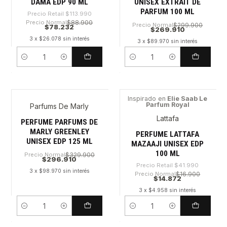
DAMA EDP 90 ML
UNISEX EXTRAIT DE
PARFUM 100 ML
Precio Retail
$113.990
Precio Normal
$88.900
Precio Normal
$299.900
$78.232
$269.910
3 x $26.078 sin interés
3 x $89.970 sin interés
Cantidad
Cantidad
Inspirado en
Elie Saab Le
Parfum Royal
Parfums De Marly
-64%
Lattafa
PERFUME PARFUMS DE
MARLY GREENLEY
PERFUME LATTAFA
UNISEX EDP 125 ML
MAZAAJI UNISEX EDP
100 ML
Precio Normal
$329.900
$296.910
Precio Retail
$41.990
3 x $98.970 sin interés
Precio Normal
$16.900
$14.872
3 x $4.958 sin interés
Cantidad
Cantidad