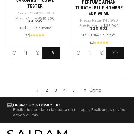
VARON EDT 100 ML
PERFUME AFNAN
TESTER
TURATHI BLUE HOMBRE
EDP 90 ML
Precio Retail
$20.990
Precio Normal
$10.900
Precio Retail
$40.990
$9.592
Precio Normal
$33.900
$29.832
3 x $3.198 sin interés
3 x $9.944 sin interés
5.0
4.9
Cantidad
Cantidad
1
2
3
4
5
...
»
Último
DESPACHO A DOMICILIO
Recibe tu pedido en la puerta de tu hogar, Realizamos envíos
a todo el País.