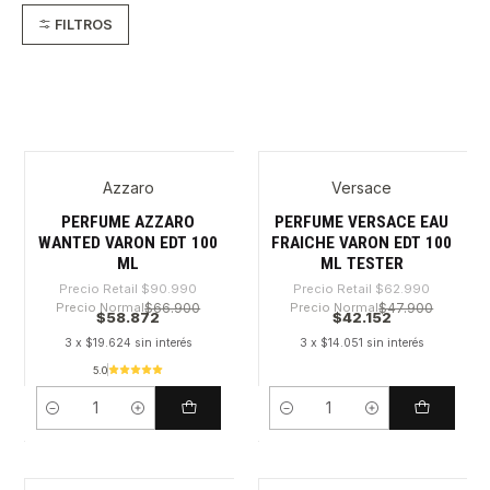
FILTROS
Azzaro
Versace
-35%
-33%
PERFUME AZZARO
PERFUME VERSACE EAU
WANTED VARON EDT 100
FRAICHE VARON EDT 100
ML
ML TESTER
Precio Retail
$90.990
Precio Retail
$62.990
Precio Normal
$66.900
Precio Normal
$47.900
$58.872
$42.152
3 x $19.624 sin interés
3 x $14.051 sin interés
5.0
Cantidad
Cantidad