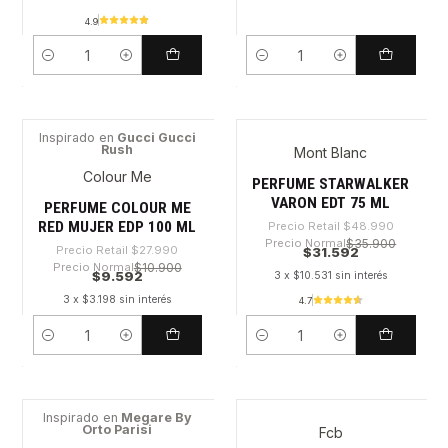
4.9
Cantidad
Cantidad
Inspirado en
Gucci Gucci
Rush
Mont Blanc
-65%
-35%
Colour Me
PERFUME STARWALKER
VARON EDT 75 ML
PERFUME COLOUR ME
RED MUJER EDP 100 ML
Precio Retail
$48.990
Precio Normal
$35.900
Precio Retail
$27.990
$31.592
Precio Normal
$10.900
$9.592
3 x $10.531 sin interés
3 x $3.198 sin interés
4.7
Cantidad
Cantidad
Inspirado en
Megare By
Orto Parisi
Fcb
-44%
-58%