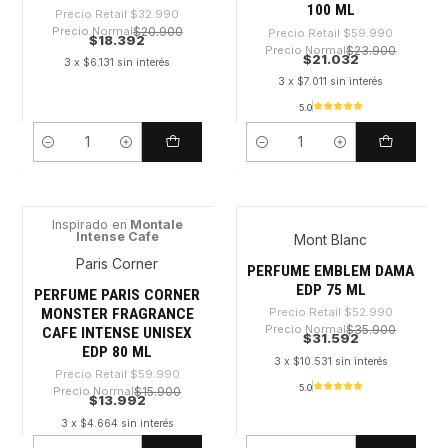
100 ML
Precio Retail
$32.990
Precio Normal
$20.900
Precio Retail
$59.990
$18.392
Precio Normal
$23.900
$21.032
3 x $6.131 sin interés
3 x $7.011 sin interés
5.0
Cantidad
Cantidad
Inspirado en
Montale
Intense Cafe
Mont Blanc
-76%
-40%
Paris Corner
PERFUME EMBLEM DAMA
EDP 75 ML
PERFUME PARIS CORNER
MONSTER FRAGRANCE
Precio Retail
$52.990
Precio Normal
$35.900
CAFE INTENSE UNISEX
$31.592
EDP 80 ML
3 x $10.531 sin interés
Precio Retail
$59.990
5.0
Precio Normal
$15.900
$13.992
3 x $4.664 sin interés