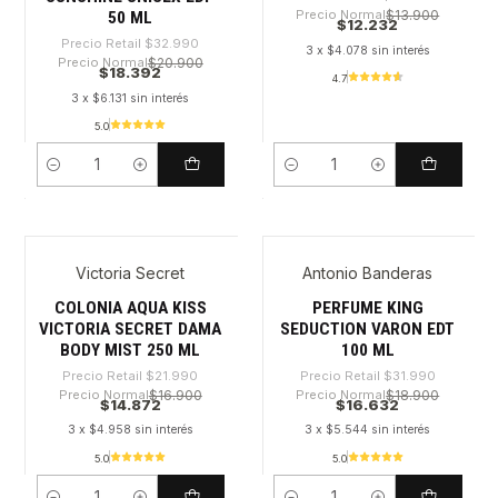
Precio Normal
$13.900
50 ML
$12.232
Precio Retail
$32.990
3 x $4.078 sin interés
Precio Normal
$20.900
$18.392
4.7
3 x $6.131 sin interés
5.0
Cantidad
Cantidad
Victoria Secret
Antonio Banderas
-32%
-48%
COLONIA AQUA KISS
PERFUME KING
VICTORIA SECRET DAMA
SEDUCTION VARON EDT
BODY MIST 250 ML
100 ML
Precio Retail
$21.990
Precio Retail
$31.990
Precio Normal
$16.900
Precio Normal
$18.900
$14.872
$16.632
3 x $4.958 sin interés
3 x $5.544 sin interés
5.0
5.0