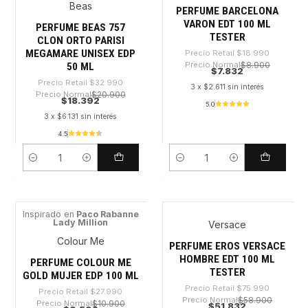
Beas
PERFUME BARCELONA
VARON EDT 100 ML
PERFUME BEAS 757
TESTER
CLON ORTO PARISI
MEGAMARE UNISEX EDP
Precio Retail
$18.990
Precio Normal
$8.900
50 ML
$7.832
Precio Retail
$32.990
3 x $2.611 sin interés
Precio Normal
$20.900
$18.392
5.0
3 x $6.131 sin interés
4.5
Cantidad
Cantidad
Inspirado en
Paco Rabanne
Lady Million
Versace
-65%
-31%
Colour Me
PERFUME EROS VERSACE
HOMBRE EDT 100 ML
PERFUME COLOUR ME
TESTER
GOLD MUJER EDP 100 ML
Precio Retail
$75.990
Precio Retail
$27.990
Precio Normal
$58.900
Precio Normal
$10.900
$51.832