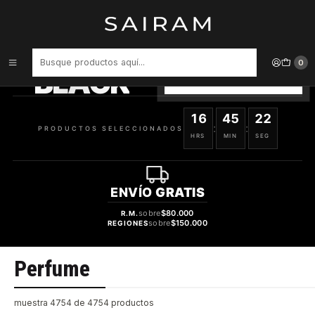
Inicio
Perfume
PRODUCTOS
SELECCIONADOS
0
BLACK
VER OFERTAS
16
45
22
:
:
PRODUCTOS SELECCIONADOS
HRS
MIN
SEG
ENVÍO
GRATIS
sobre
$80.000
R.M.
sobre
$150.000
REGIONES
Perfume
muestra 4754 de 4754 productos