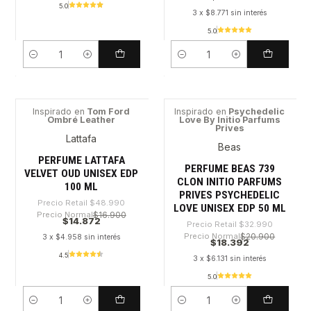
5.0
3 x $8.771 sin interés
5.0
Cantidad
Cantidad
Inspirado en
Tom Ford
Inspirado en
Psychedelic
Ombré Leather
Love By Initio Parfums
-69%
-44%
Prives
Lattafa
Beas
PERFUME LATTAFA
PERFUME BEAS 739
VELVET OUD UNISEX EDP
CLON INITIO PARFUMS
100 ML
PRIVES PSYCHEDELIC
Precio Retail
$48.990
LOVE UNISEX EDP 50 ML
Precio Normal
$16.900
$14.872
Precio Retail
$32.990
Precio Normal
$20.900
3 x $4.958 sin interés
$18.392
4.5
3 x $6.131 sin interés
5.0
Cantidad
Cantidad