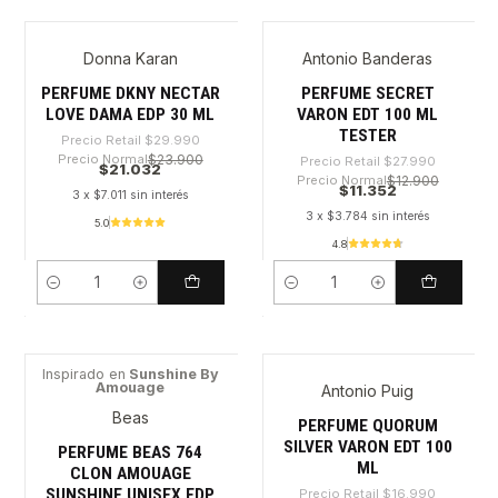
Donna Karan
Antonio Banderas
-29%
-59%
PERFUME DKNY NECTAR
PERFUME SECRET
LOVE DAMA EDP 30 ML
VARON EDT 100 ML
TESTER
Precio Retail
$29.990
Precio Normal
$23.900
Precio Retail
$27.990
$21.032
Precio Normal
$12.900
$11.352
3 x $7.011 sin interés
3 x $3.784 sin interés
5.0
4.8
Cantidad
Cantidad
Inspirado en
Sunshine By
Amouage
Antonio Puig
-44%
-28%
Beas
PERFUME QUORUM
SILVER VARON EDT 100
PERFUME BEAS 764
ML
CLON AMOUAGE
SUNSHINE UNISEX EDP
Precio Retail
$16.990