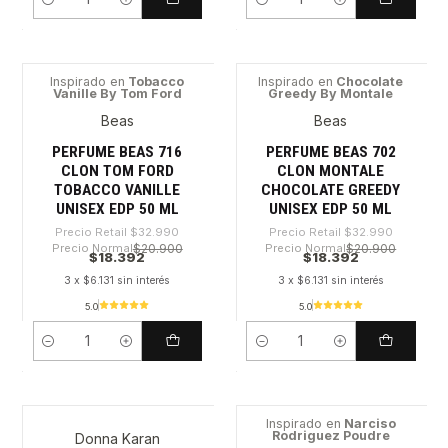
Cantidad
Cantidad
Inspirado en
Tobacco
Inspirado en
Chocolate
Vanille By Tom Ford
Greedy By Montale
-44%
-44%
Beas
Beas
PERFUME BEAS 716
PERFUME BEAS 702
CLON TOM FORD
CLON MONTALE
TOBACCO VANILLE
CHOCOLATE GREEDY
UNISEX EDP 50 ML
UNISEX EDP 50 ML
Precio Retail
$32.990
Precio Retail
$32.990
Precio Normal
$20.900
Precio Normal
$20.900
$18.392
$18.392
3 x $6.131 sin interés
3 x $6.131 sin interés
5.0
5.0
Cantidad
Cantidad
Inspirado en
Narciso
Rodriguez Poudre
Donna Karan
-48%
-65%