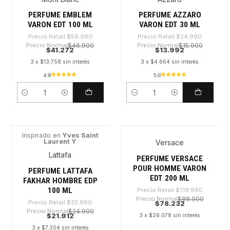
-27%
-44%
PERFUME EMBLEM
PERFUME AZZARO
VARON EDT 100 ML
VARON EDT 30 ML
Precio Retail
$56.990
Precio Retail
$24.990
Precio Normal
$46.900
Precio Normal
$15.900
$41.272
$13.992
3 x $13.758 sin interés
3 x $4.664 sin interés
4.9
5.0
Cantidad
Cantidad
Inspirado en
Yves Saint
Laurent Y
Versace
-33%
-34%
Lattafa
PERFUME VERSACE
POUR HOMME VARON
PERFUME LATTAFA
EDT 200 ML
FAKHAR HOMBRE EDP
100 ML
Precio Retail
$119.990
Precio Normal
$88.900
Precio Retail
$32.990
$78.232
Precio Normal
$24.900
$21.912
3 x $26.078 sin interés
3 x $7.304 sin interés