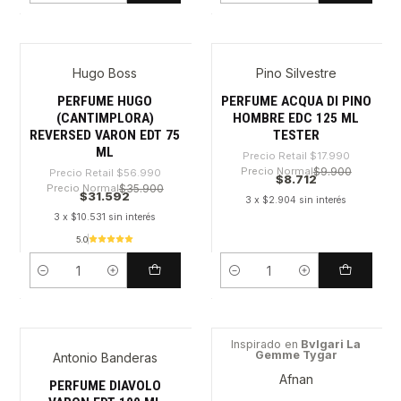
Hugo Boss
Pino Silvestre
-44%
-51%
PERFUME HUGO
PERFUME ACQUA DI PINO
(CANTIMPLORA)
HOMBRE EDC 125 ML
REVERSED VARON EDT 75
TESTER
ML
Precio Retail
$17.990
Precio Normal
$9.900
Precio Retail
$56.990
$8.712
Precio Normal
$35.900
$31.592
3 x $2.904 sin interés
3 x $10.531 sin interés
5.0
Cantidad
Cantidad
Inspirado en
Bvlgari La
Gemme Tygar
Antonio Banderas
-54%
-27%
Afnan
PERFUME DIAVOLO