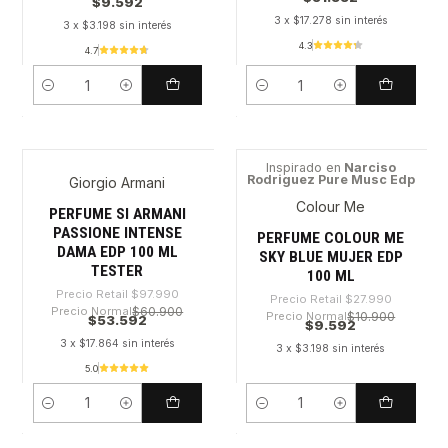
$9.592
3 x $17.278 sin interés
3 x $3.198 sin interés
4.3
4.7
Cantidad
Cantidad
Inspirado en
Narciso
Rodriguez Pure Musc Edp
Giorgio Armani
-45%
-65%
Colour Me
PERFUME SI ARMANI
PASSIONE INTENSE
PERFUME COLOUR ME
DAMA EDP 100 ML
SKY BLUE MUJER EDP
TESTER
100 ML
Precio Retail
$97.990
Precio Retail
$27.990
Precio Normal
$60.900
Precio Normal
$10.900
$53.592
$9.592
3 x $17.864 sin interés
3 x $3.198 sin interés
5.0
Cantidad
Cantidad