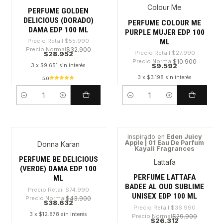
Colour Me
PERFUME GOLDEN
DELICIOUS (DORADO)
PERFUME COLOUR ME
DAMA EDP 100 ML
PURPLE MUJER EDP 100
ML
Precio Retail
$55.990
Precio Normal
$32.900
Precio Retail
$27.990
$28.952
Precio Normal
$10.900
$9.592
3 x $9.651 sin interés
3 x $3.198 sin interés
5.0
Cantidad
Cantidad
Inspirado en
Eden Juicy
Apple | 01 Eau De Parfum
Donna Karan
-48%
-28%
Kayali Fragrances
PERFUME BE DELICIOUS
Lattafa
(VERDE) DAMA EDP 100
PERFUME LATTAFA
ML
BADEE AL OUD SUBLIME
Precio Retail
$74.990
UNISEX EDP 100 ML
Precio Normal
$43.900
$38.632
Precio Retail
$36.990
3 x $12.878 sin interés
Precio Normal
$29.900
$26.312