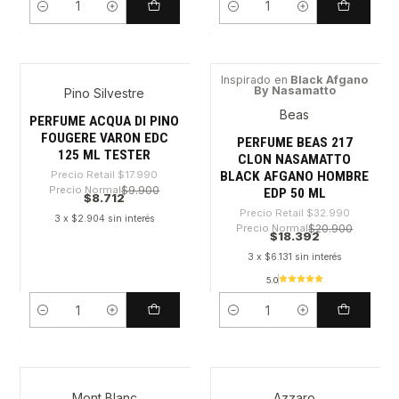
Cantidad
Cantidad
Inspirado en
Black Afgano
By Nasamatto
Pino Silvestre
-51%
-44%
Beas
PERFUME ACQUA DI PINO
FOUGERE VARON EDC
PERFUME BEAS 217
125 ML TESTER
CLON NASAMATTO
BLACK AFGANO HOMBRE
Precio Retail
$17.990
Precio Normal
$9.900
EDP 50 ML
$8.712
Precio Retail
$32.990
3 x $2.904 sin interés
Precio Normal
$20.900
$18.392
3 x $6.131 sin interés
5.0
Cantidad
Cantidad
Mont Blanc
Azzaro