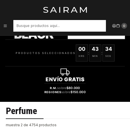
Inicio
Perfume
PRODUCTOS
SELECCIONADOS
0
BLACK
VER OFERTAS
00
43
34
:
:
PRODUCTOS SELECCIONADOS
HRS
MIN
SEG
ENVÍO
GRATIS
sobre
$80.000
R.M.
sobre
$150.000
REGIONES
Perfume
muestra 2 de 4754 productos