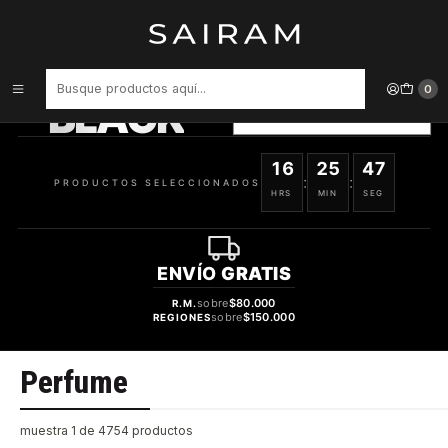
Inicio
Perfume
PRODUCTOS
SELECCIONADOS
0
BLACK
VER OFERTAS
16
25
47
:
:
PRODUCTOS SELECCIONADOS
HRS
MIN
SEG
ENVÍO
GRATIS
sobre
$80.000
R.M.
sobre
$150.000
REGIONES
Perfume
muestra 1 de 4754 productos