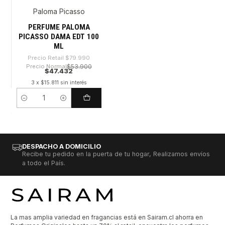
Paloma Picasso
-40%
PERFUME PALOMA
PICASSO DAMA EDT 100
ML
Precio Retail
$79.990
Precio Normal
$53.900
$47.432
3 x $15.811 sin interés
Cantidad
DESPACHO A DOMICILIO
Recibe tu pedido en la puerta de tu hogar, Realizamos envíos
a todo el País.
La mas amplia variedad en fragancias está en Sairam.cl ahorra en