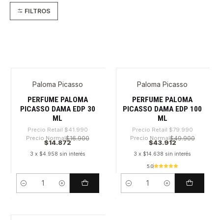
FILTROS
Paloma Picasso
Paloma Picasso
-64%
-45%
PERFUME PALOMA
PERFUME PALOMA
PICASSO DAMA EDP 30
PICASSO DAMA EDP 100
ML
ML
Precio Retail
$41.990
Precio Retail
$79.990
Precio Normal
$16.900
Precio Normal
$49.900
$14.872
$43.912
3 x $4.958 sin interés
3 x $14.638 sin interés
5.0
Cantidad
Cantidad