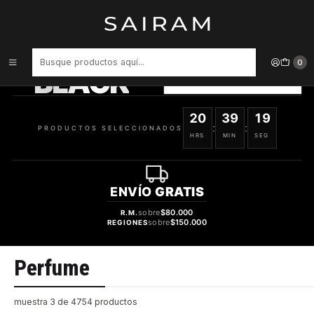
Inicio
Perfume
PRODUCTOS
SELECCIONADOS
0
BLACK
VER OFERTAS
20
39
19
:
:
PRODUCTOS SELECCIONADOS
HRS
MIN
SEG
ENVÍO
GRATIS
sobre
$80.000
R.M.
sobre
$150.000
REGIONES
Perfume
muestra 3 de 4754 productos