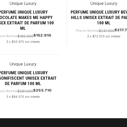
Unique Luxury
Unique Luxury
PERFUME UNIQUE LUXURY
PERFUME UNIQUE LUXURY BE
OCOLATE MAKES ME HAPPY
HILLS UNISEX EXTRAIT DE P
SEX EXTRAIT DE PARFUM 100
100 ML
ML
$217.
Precio Normal
$241.900
$152.910
ecio Normal
$169.900
3 x $72.570 sin interés
3 x $50.970 sin interés
dad
Cantidad
Unique Luxury
PERFUME UNIQUE LUXURY
ONIFISCENT UNISEX EXTRAIT
DE PARFUM 100 ML
$253.710
cio Normal
$281.900
3 x $84.570 sin interés
dad