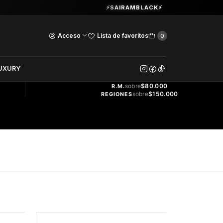
Guardia Vieja 202. Oficina 102.
⚡SAIRAMBLACK⚡
Ver Horarios
Acceso
Lista de favoritos
0
DOS
UXURY
ENVÍO
GRATIS
sobre
$80.000
R.M.
sobre
$150.000
REGIONES