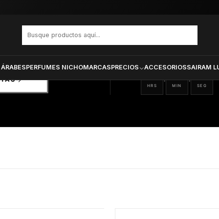
PRODUCTOS SELECCIONA
CTOS
ONADOS
 ÁRABES
PERFUMES NICHO
MARCAS
PRECIOS
ACCESORIOS
SAIRAM L
07
12
05
:
:
RTAS
HRS
MIN
SEG