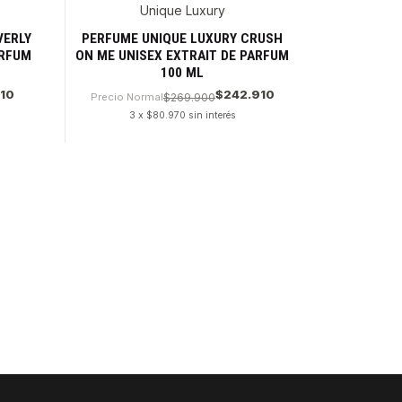
Unique Luxury
VERLY
PERFUME UNIQUE LUXURY CRUSH
ARFUM
ON ME UNISEX EXTRAIT DE PARFUM
100 ML
710
$242.910
Precio Normal
$269.900
3 x $80.970 sin interés
Cantidad