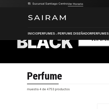
Sucursal Santiago Centro
Ver Horario
Inicio
Perfume
PRODU
SELECCI
BLACK
INICIO
PERFUMES
PERFUME DISEÑADOR
PERFUMES
VER OFE
Perfume
muestra 4 de 4753 productos