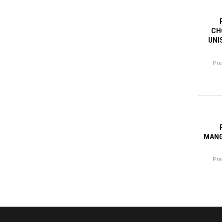
CH
UNI
Pr
Canti
MANG
Pre
Canti