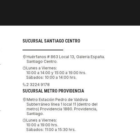
PAGOS SE
Tu compra 
SUCURSAL SANTIAGO CENTRO
Huérfanos # 863 Local 13, Galería España.
Santiago Centro.
.
Lunes a Viernes:
10:00 a 14:00 y 15:00 a 19:00 hrs.
Sábados: 10:00 a 14:00 hrs.
2 3224 9178
SUCURSAL METRO PROVIDENCIA
Metro Estación Pedro de Valdivia
Subterráneo línea 1 local 11 (dentro del
metro) Providencia 1880. Providencia,
.
Santiago.
Lunes a Viernes:
10:00 a 19:00 hrs.
Sábados: 11:00 a 15:30 hrs.