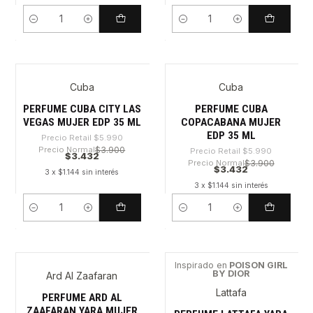
Cantidad
Cantidad
Cuba
Cuba
-42%
-42%
PERFUME CUBA CITY LAS
PERFUME CUBA
VEGAS MUJER EDP 35 ML
COPACABANA MUJER
EDP 35 ML
Precio Retail
$5.990
Precio Normal
$3.900
Precio Retail
$5.990
$3.432
Precio Normal
$3.900
$3.432
3 x $1.144 sin interés
3 x $1.144 sin interés
Cantidad
Cantidad
Inspirado en
POISON GIRL
BY DIOR
Ard Al Zaafaran
-81%
-61%
Lattafa
PERFUME ARD AL
ZAAFARAN YARA MUJER