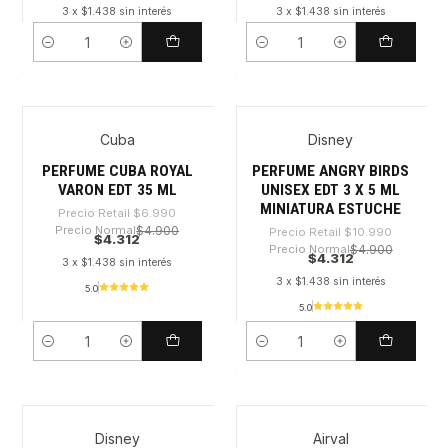
3 x $1.438 sin interés
3 x $1.438 sin interés
Cantidad
Cantidad
Cuba
Disney
-38%
-60%
PERFUME CUBA ROYAL
PERFUME ANGRY BIRDS
VARON EDT 35 ML
UNISEX EDT 3 X 5 ML
MINIATURA ESTUCHE
Precio Retail
$6.990
Precio Normal
$4.900
Precio Retail
$10.990
$4.312
Precio Normal
$4.900
$4.312
3 x $1.438 sin interés
3 x $1.438 sin interés
5.0
5.0
Cantidad
Cantidad
Disney
Airval
-71%
-52%