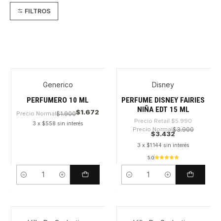
FILTROS
Generico
Disney
-42%
PERFUMERO 10 ML
PERFUME DISNEY FAIRIES
NIÑA EDT 15 ML
$1.672
Precio Normal
$1.900
Precio Retail
$5.990
3 x $558 sin interés
Precio Normal
$3.900
$3.432
3 x $1.144 sin interés
5.0
Cantidad
Cantidad