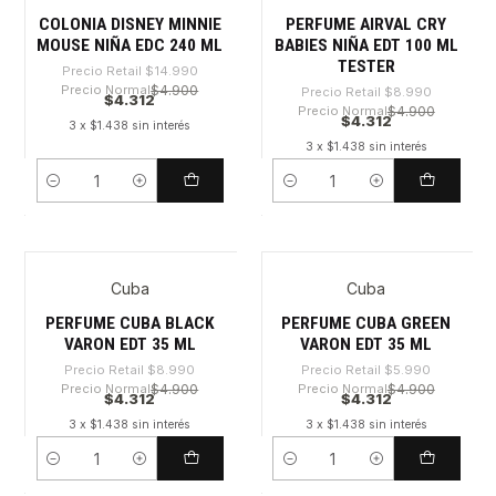
COLONIA DISNEY MINNIE
PERFUME AIRVAL CRY
MOUSE NIÑA EDC 240 ML
BABIES NIÑA EDT 100 ML
TESTER
Precio Retail
$14.990
Precio Normal
$4.900
Precio Retail
$8.990
$4.312
Precio Normal
$4.900
$4.312
3 x $1.438 sin interés
3 x $1.438 sin interés
Cantidad
Cantidad
Cuba
Cuba
-52%
-28%
PERFUME CUBA BLACK
PERFUME CUBA GREEN
VARON EDT 35 ML
VARON EDT 35 ML
Precio Retail
$8.990
Precio Retail
$5.990
Precio Normal
$4.900
Precio Normal
$4.900
$4.312
$4.312
3 x $1.438 sin interés
3 x $1.438 sin interés
Cantidad
Cantidad