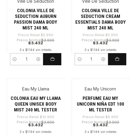
Ville De Seduction
Ville De Seduction
-42%
-42%
COLONIA VILLE DE
COLONIA VILLE DE
SEDUCTION AUBURN
SEDUCTION CREAM
PASSION DAMA BODY
ESSENTIALS DAMA BODY
MIST 240 ML
MIST 240 ML
Precio Retail
$5.990
Precio Retail
$5.990
Precio Normal
$3.900
Precio Normal
$3.900
$3.432
$3.432
3 x $1.144 sin interés
3 x $1.144 sin interés
Cantidad
Cantidad
Eau My Llama
Eau My Unicorn
-68%
-61%
COLONIA EAU MY LLAMA
PERFUME EAU MY
QUEEN UNISEX BODY
UNICORN NIÑA EDT 100
MIST 240 ML TESTER
ML TESTER
Precio Retail
$10.990
Precio Retail
$8.990
Precio Normal
$3.900
Precio Normal
$3.900
$3.432
$3.432
3 x $1.144 sin interés
3 x $1.144 sin interés