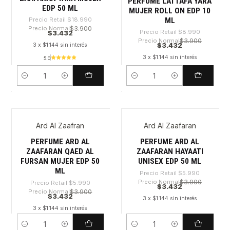
PERFUME LATTAFA YARA
EDP 50 ML
MUJER ROLL ON EDP 10
ML
Precio Retail
$18.990
Precio Normal
$3.900
Precio Retail
$8.990
$3.432
Precio Normal
$3.900
$3.432
3 x $1.144 sin interés
3 x $1.144 sin interés
5.0
Cantidad
Cantidad
Ard Al Zaafran
Ard Al Zaafaran
-42%
-42%
PERFUME ARD AL
PERFUME ARD AL
ZAAFARAN QAED AL
ZAAFARAN HAYAATI
FURSAN MUJER EDP 50
UNISEX EDP 50 ML
ML
Precio Retail
$5.990
Precio Normal
$3.900
Precio Retail
$5.990
$3.432
Precio Normal
$3.900
$3.432
3 x $1.144 sin interés
3 x $1.144 sin interés
Cantidad
Cantidad