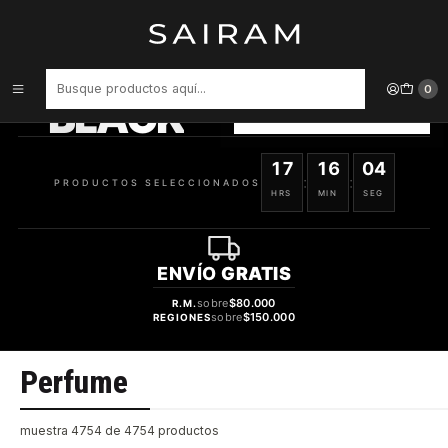
Inicio
Perfume
PRODUCTOS
SELECCIONADOS
0
BLACK
VER OFERTAS
17
16
03
:
:
PRODUCTOS SELECCIONADOS
HRS
MIN
SEG
ENVÍO
GRATIS
sobre
$80.000
R.M.
sobre
$150.000
REGIONES
Perfume
muestra 4754 de 4754 productos