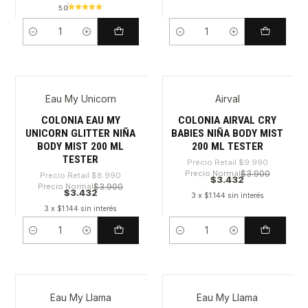
5.0
Cantidad
Cantidad
Eau My Unicorn
Airval
-61%
-65%
COLONIA EAU MY
COLONIA AIRVAL CRY
UNICORN GLITTER NIÑA
BABIES NIÑA BODY MIST
BODY MIST 200 ML
200 ML TESTER
TESTER
Precio Retail
$9.990
Precio Normal
$3.900
Precio Retail
$8.990
$3.432
Precio Normal
$3.900
$3.432
3 x $1.144 sin interés
3 x $1.144 sin interés
Cantidad
Cantidad
Eau My Llama
Eau My Llama
-68%
-68%