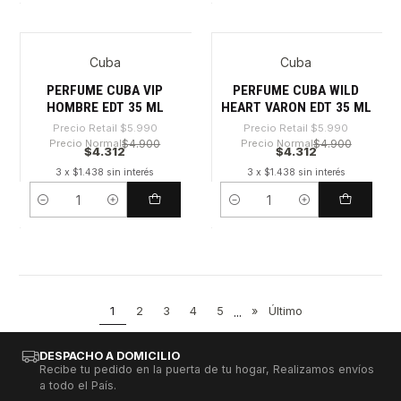
Cuba
Cuba
-28%
-28%
PERFUME CUBA VIP
PERFUME CUBA WILD
HOMBRE EDT 35 ML
HEART VARON EDT 35 ML
Precio Retail
$5.990
Precio Retail
$5.990
Precio Normal
$4.900
Precio Normal
$4.900
$4.312
$4.312
3 x $1.438 sin interés
3 x $1.438 sin interés
Cantidad
Cantidad
1
2
3
4
5
...
»
Último
DESPACHO A DOMICILIO
Recibe tu pedido en la puerta de tu hogar, Realizamos envíos
a todo el País.