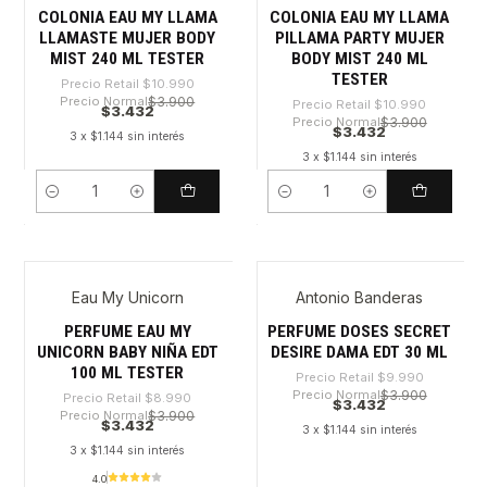
COLONIA EAU MY LLAMA
COLONIA EAU MY LLAMA
LLAMASTE MUJER BODY
PILLAMA PARTY MUJER
MIST 240 ML TESTER
BODY MIST 240 ML
TESTER
Precio Retail
$10.990
Precio Normal
$3.900
Precio Retail
$10.990
$3.432
Precio Normal
$3.900
$3.432
3 x $1.144 sin interés
3 x $1.144 sin interés
Cantidad
Cantidad
Eau My Unicorn
Antonio Banderas
-61%
-65%
PERFUME EAU MY
PERFUME DOSES SECRET
UNICORN BABY NIÑA EDT
DESIRE DAMA EDT 30 ML
100 ML TESTER
Precio Retail
$9.990
Precio Normal
$3.900
Precio Retail
$8.990
$3.432
Precio Normal
$3.900
$3.432
3 x $1.144 sin interés
3 x $1.144 sin interés
4.0