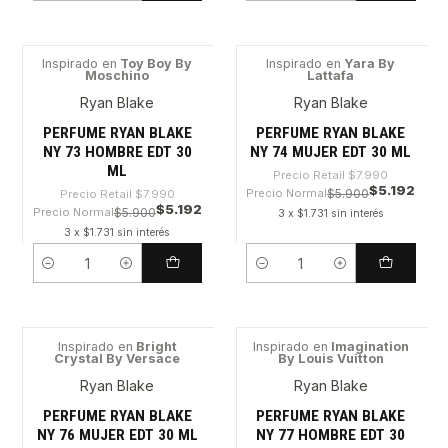
Inspirado en
Toy Boy By
Inspirado en
Yara By
Moschino
Lattafa
-35%
-35%
Ryan Blake
Ryan Blake
PERFUME RYAN BLAKE
PERFUME RYAN BLAKE
NY 73 HOMBRE EDT 30
NY 74 MUJER EDT 30 ML
ML
Precio Retail
$7.990
$5.192
Precio Normal
$5.900
Precio Retail
$7.990
$5.192
Precio Normal
$5.900
3 x $1.731 sin interés
3 x $1.731 sin interés
Cantidad
Cantidad
Inspirado en
Bright
Inspirado en
Imagination
Crystal By Versace
By Louis Vuitton
-35%
-35%
Ryan Blake
Ryan Blake
PERFUME RYAN BLAKE
PERFUME RYAN BLAKE
NY 76 MUJER EDT 30 ML
NY 77 HOMBRE EDT 30