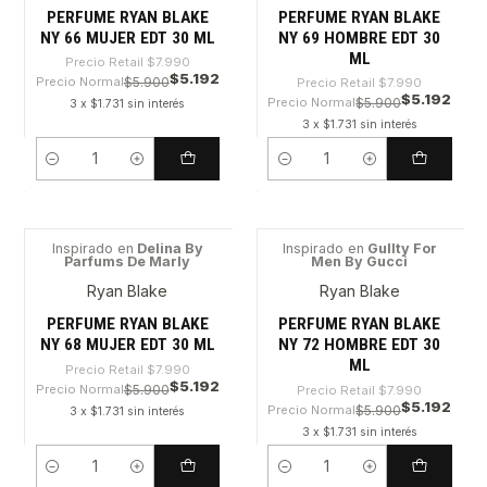
PERFUME RYAN BLAKE
PERFUME RYAN BLAKE
NY 66 MUJER EDT 30 ML
NY 69 HOMBRE EDT 30
ML
Precio Retail
$7.990
$5.192
Precio Normal
$5.900
Precio Retail
$7.990
$5.192
Precio Normal
$5.900
3 x $1.731 sin interés
3 x $1.731 sin interés
Cantidad
Cantidad
Inspirado en
Delina By
Inspirado en
GuIlty For
Parfums De Marly
Men By Gucci
-35%
-35%
Ryan Blake
Ryan Blake
PERFUME RYAN BLAKE
PERFUME RYAN BLAKE
NY 68 MUJER EDT 30 ML
NY 72 HOMBRE EDT 30
ML
Precio Retail
$7.990
$5.192
Precio Normal
$5.900
Precio Retail
$7.990
$5.192
Precio Normal
$5.900
3 x $1.731 sin interés
3 x $1.731 sin interés
Cantidad
Cantidad