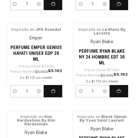
Cantidad
Cantidad
Inspirado en
JPG Scandal
Inspirado en
Le Blanc By
Lacoste
-35%
-35%
Emper
Ryan Blake
PERFUME EMPER GENIUS
PERFUME RYAN BLAKE
HAYATI UNISEX EDP 20
NY 24 HOMBRE EDT 30
ML
ML
Precio Retail
$7.990
Precio Retail
$7.990
$5.192
Precio Normal
$5.900
$5.192
Precio Normal
$5.900
3 x $1.731 sin interés
3 x $1.731 sin interés
Cantidad
Cantidad
Inspirado en
Kim
Inspirado en
Black Opium
Kardashian By Kim
By Yves Saint Laurent
-35%
-35%
Kardashian
Ryan Blake
Ryan Blake