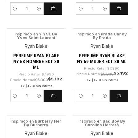
Cantidad
Cantidad
Inspirado en
Y YSL By
Inspirado en
Prada Candy
Yves Saint Laurent
By Prada
-35%
-35%
Ryan Blake
Ryan Blake
PERFUME RYAN BLAKE
PERFUME RYAN BLAKE
NY 58 HOMBRE EDT 30
NY 59 MUJER EDT 30 ML
ML
Precio Retail
$7.990
$5.192
Precio Normal
$5.900
Precio Retail
$7.990
$5.192
Precio Normal
$5.900
3 x $1.731 sin interés
3 x $1.731 sin interés
Cantidad
Cantidad
Inspirado en
Burberry Her
Inspirado en
Bad Boy By
By Burberry
Carolina Herrera
-35%
-35%
Ryan Blake
Ryan Blake