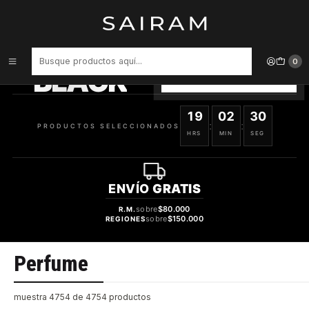
Inicio
Perfume
PRODUCTOS
SELECCIONADOS
0
BLACK
VER OFERTAS
19
02
30
:
:
PRODUCTOS SELECCIONADOS
HRS
MIN
SEG
ENVÍO
GRATIS
sobre
$80.000
R.M.
sobre
$150.000
REGIONES
Perfume
muestra 4754 de 4754 productos