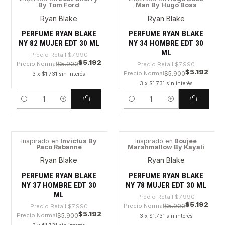
By Tom Ford
Man By Hugo Boss
-35%
-35%
Ryan Blake
Ryan Blake
PERFUME RYAN BLAKE
PERFUME RYAN BLAKE
NY 82 MUJER EDT 30 ML
NY 34 HOMBRE EDT 30
ML
Precio Retail
$7.990
$5.192
Precio Normal
$5.900
Precio Retail
$7.990
$5.192
Precio Normal
$5.900
3 x $1.731 sin interés
3 x $1.731 sin interés
Cantidad
Cantidad
Inspirado en
Invictus By
Inspirado en
Boujee
Paco Rabanne
Marshmallow By Kayali
-35%
-35%
Ryan Blake
Ryan Blake
PERFUME RYAN BLAKE
PERFUME RYAN BLAKE
NY 37 HOMBRE EDT 30
NY 78 MUJER EDT 30 ML
ML
Precio Retail
$7.990
$5.192
Precio Normal
$5.900
Precio Retail
$7.990
$5.192
Precio Normal
$5.900
3 x $1.731 sin interés