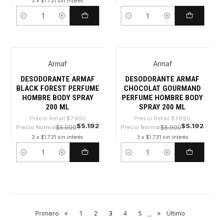
3 x $1.731 sin interés
Cantidad
Cantidad
Armaf
Armaf
-35%
-35%
DESODORANTE ARMAF
DESODORANTE ARMAF
BLACK FOREST PERFUME
CHOCOLAT GOURMAND
HOMBRE BODY SPRAY
PERFUME HOMBRE BODY
200 ML
SPRAY 200 ML
Precio Retail
$7.990
Precio Retail
$7.990
$5.192
$5.192
Precio Normal
$5.900
Precio Normal
$5.900
3 x $1.731 sin interés
3 x $1.731 sin interés
Cantidad
Cantidad
Primero
«
1
2
3
4
5
...
»
Último