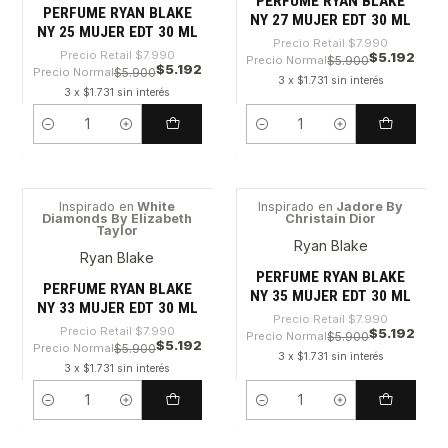
PERFUME RYAN BLAKE
PERFUME RYAN BLAKE
NY 27 MUJER EDT 30 ML
NY 25 MUJER EDT 30 ML
Precio Retail
$7.990
Precio Retail
$7.990
$5.192
Precio Normal
$5.900
$5.192
Precio Normal
$5.900
3 x $1.731 sin interés
3 x $1.731 sin interés
Cantidad
Cantidad
Inspirado en
White
Inspirado en
Jadore By
Diamonds By Elizabeth
Christain Dior
-35%
-35%
Taylor
Ryan Blake
Ryan Blake
PERFUME RYAN BLAKE
PERFUME RYAN BLAKE
NY 35 MUJER EDT 30 ML
NY 33 MUJER EDT 30 ML
Precio Retail
$7.990
Precio Retail
$7.990
$5.192
Precio Normal
$5.900
$5.192
Precio Normal
$5.900
3 x $1.731 sin interés
3 x $1.731 sin interés
Cantidad
Cantidad