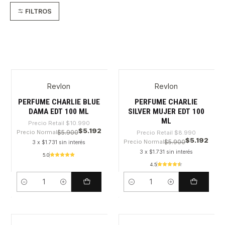
FILTROS
Revlon
Revlon
-52%
-42%
PERFUME CHARLIE BLUE
PERFUME CHARLIE
DAMA EDT 100 ML
SILVER MUJER EDT 100
ML
Precio Retail
$10.990
$5.192
Precio Normal
$5.900
Precio Retail
$8.990
$5.192
Precio Normal
$5.900
3 x $1.731 sin interés
3 x $1.731 sin interés
5.0
4.5
Cantidad
Cantidad