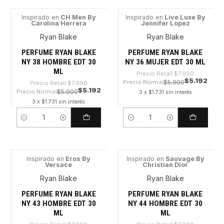
Inspirado en
CH Men By
Inspirado en
Live Luxe By
Carolina Herrera
Jennifer Lopez
-35%
-35%
Ryan Blake
Ryan Blake
PERFUME RYAN BLAKE
PERFUME RYAN BLAKE
NY 38 HOMBRE EDT 30
NY 36 MUJER EDT 30 ML
ML
Precio Retail
$7.990
$5.192
Precio Normal
$5.900
Precio Retail
$7.990
$5.192
Precio Normal
$5.900
3 x $1.731 sin interés
3 x $1.731 sin interés
Cantidad
Cantidad
Inspirado en
Eros By
Inspirado en
Sauvage By
Versace
Christian Dior
-35%
-35%
Ryan Blake
Ryan Blake
PERFUME RYAN BLAKE
PERFUME RYAN BLAKE
NY 43 HOMBRE EDT 30
NY 44 HOMBRE EDT 30
ML
ML