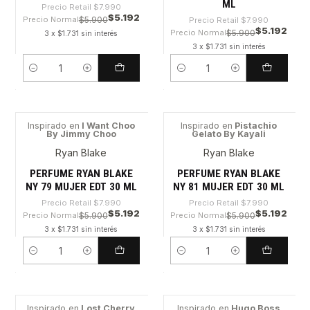
ML
Precio Retail
$7.990
$5.192
Precio Normal
$5.900
Precio Retail
$7.990
$5.192
Precio Normal
$5.900
3 x $1.731 sin interés
3 x $1.731 sin interés
Cantidad
Cantidad
Inspirado en
I Want Choo
Inspirado en
Pistachio
By Jimmy Choo
Gelato By Kayali
-35%
-35%
Ryan Blake
Ryan Blake
PERFUME RYAN BLAKE
PERFUME RYAN BLAKE
NY 79 MUJER EDT 30 ML
NY 81 MUJER EDT 30 ML
Precio Retail
$7.990
Precio Retail
$7.990
$5.192
$5.192
Precio Normal
$5.900
Precio Normal
$5.900
3 x $1.731 sin interés
3 x $1.731 sin interés
Cantidad
Cantidad
Inspirado en
Lost Cherry
Inspirado en
Hugo Boss