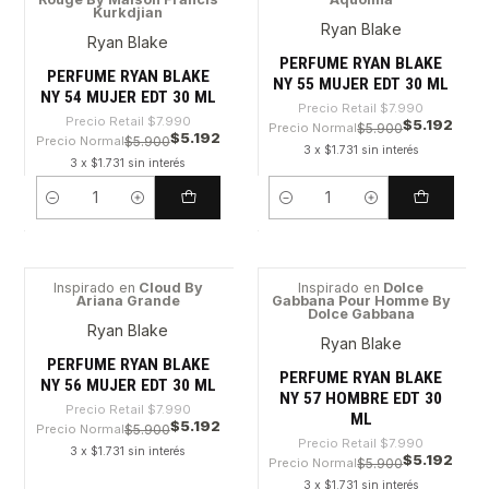
-35%
-35%
Kurkdjian
Ryan Blake
Ryan Blake
PERFUME RYAN BLAKE
PERFUME RYAN BLAKE
NY 55 MUJER EDT 30 ML
NY 54 MUJER EDT 30 ML
Precio Retail
$7.990
Precio Retail
$7.990
$5.192
Precio Normal
$5.900
$5.192
Precio Normal
$5.900
3 x $1.731 sin interés
3 x $1.731 sin interés
Cantidad
Cantidad
Inspirado en
Cloud By
Inspirado en
Dolce
Ariana Grande
Gabbana Pour Homme By
-35%
-35%
Dolce Gabbana
Ryan Blake
Ryan Blake
PERFUME RYAN BLAKE
PERFUME RYAN BLAKE
NY 56 MUJER EDT 30 ML
NY 57 HOMBRE EDT 30
Precio Retail
$7.990
ML
$5.192
Precio Normal
$5.900
Precio Retail
$7.990
3 x $1.731 sin interés
$5.192
Precio Normal
$5.900
3 x $1.731 sin interés