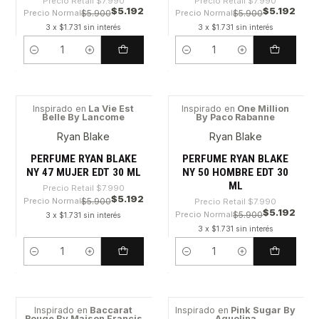
Precio Retail
$7.990
Precio Retail
$7.990
$5.192
$5.192
Precio Normal
$5.900
Precio Normal
$5.900
3 x $1.731 sin interés
3 x $1.731 sin interés
Cantidad
Cantidad
Inspirado en
La Vie Est
Inspirado en
One Million
Belle By Lancome
By Paco Rabanne
-35%
-35%
Ryan Blake
Ryan Blake
PERFUME RYAN BLAKE
PERFUME RYAN BLAKE
NY 47 MUJER EDT 30 ML
NY 50 HOMBRE EDT 30
ML
Precio Retail
$7.990
$5.192
Precio Normal
$5.900
Precio Retail
$7.990
$5.192
Precio Normal
$5.900
3 x $1.731 sin interés
3 x $1.731 sin interés
Cantidad
Cantidad
Inspirado en
Baccarat
Inspirado en
Pink Sugar By
Rouge By Maison Francis
Aquolina