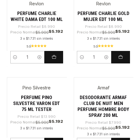
Revlon
Revlon
-42%
-42%
PERFUME CHARLIE
PERFUME CHARLIE GOLD
WHITE DAMA EDT 100 ML
MUJER EDT 100 ML
Precio Retail
$8.990
Precio Retail
$8.990
$5.192
$5.192
Precio Normal
$5.900
Precio Normal
$5.900
3 x $1.731 sin interés
3 x $1.731 sin interés
5.0
5.0
Cantidad
Cantidad
Pino Silvestre
Armaf
-62%
-35%
PERFUME PINO
DESODORANTE ARMAF
SILVESTRE VARON EDT
CLUB DE NUIT MEN
75 ML TESTER
PERFUME HOMBRE BODY
SPRAY 200 ML
Precio Retail
$13.990
$5.192
Precio Normal
$5.900
Precio Retail
$7.990
$5.192
Precio Normal
$5.900
3 x $1.731 sin interés
3 x $1.731 sin interés