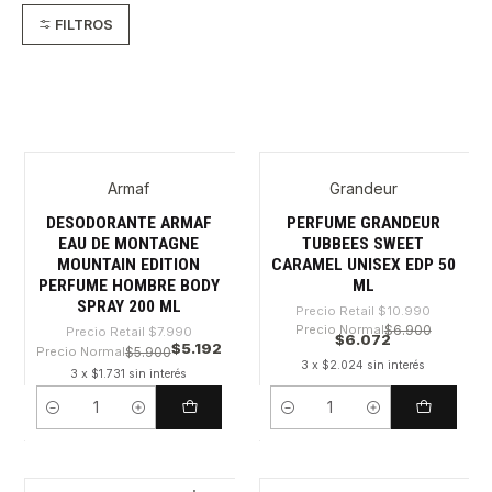
FILTROS
Armaf
Grandeur
-35%
-44%
DESODORANTE ARMAF
PERFUME GRANDEUR
EAU DE MONTAGNE
TUBBEES SWEET
MOUNTAIN EDITION
CARAMEL UNISEX EDP 50
PERFUME HOMBRE BODY
ML
SPRAY 200 ML
Precio Retail
$10.990
Precio Normal
$6.900
Precio Retail
$7.990
$6.072
$5.192
Precio Normal
$5.900
3 x $2.024 sin interés
3 x $1.731 sin interés
Cantidad
Cantidad