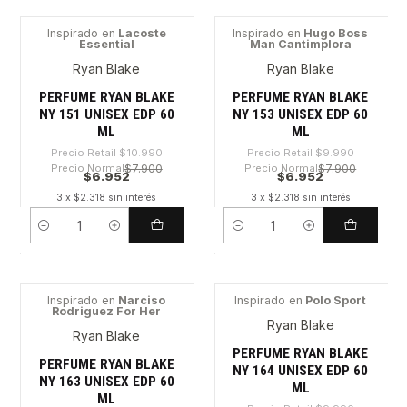
Inspirado en
Lacoste
Inspirado en
Hugo Boss
Essential
Man Cantimplora
-36%
-30%
Ryan Blake
Ryan Blake
PERFUME RYAN BLAKE
PERFUME RYAN BLAKE
NY 151 UNISEX EDP 60
NY 153 UNISEX EDP 60
ML
ML
Precio Retail
$10.990
Precio Retail
$9.990
Precio Normal
$7.900
Precio Normal
$7.900
$6.952
$6.952
3 x $2.318 sin interés
3 x $2.318 sin interés
Cantidad
Cantidad
Inspirado en
Narciso
Inspirado en
Polo Sport
Rodriguez For Her
-30%
-30%
Ryan Blake
Ryan Blake
PERFUME RYAN BLAKE
PERFUME RYAN BLAKE
NY 164 UNISEX EDP 60
NY 163 UNISEX EDP 60
ML
ML