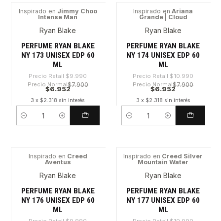
Inspirado en
Jimmy Choo
Inspirado en
Ariana
Intense Man
Grande | Cloud
-30%
-36%
Ryan Blake
Ryan Blake
PERFUME RYAN BLAKE
PERFUME RYAN BLAKE
NY 173 UNISEX EDP 60
NY 174 UNISEX EDP 60
ML
ML
Precio Retail
$9.990
Precio Retail
$10.990
Precio Normal
$7.900
Precio Normal
$7.900
$6.952
$6.952
3 x $2.318 sin interés
3 x $2.318 sin interés
Cantidad
Cantidad
Inspirado en
Creed
Inspirado en
Creed Silver
Aventus
Mountain Water
-30%
-36%
Ryan Blake
Ryan Blake
PERFUME RYAN BLAKE
PERFUME RYAN BLAKE
NY 176 UNISEX EDP 60
NY 177 UNISEX EDP 60
ML
ML