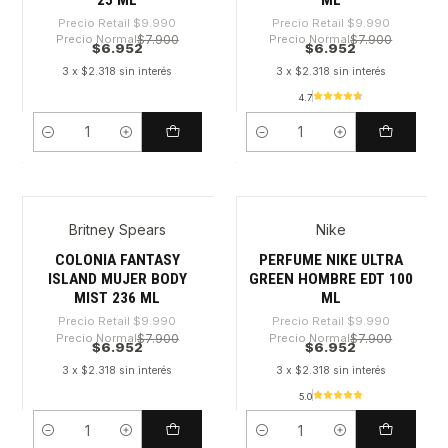
Precio Retail
$9.990
Precio Retail
$9.990
Precio Normal
$7.900
Precio Normal
$7.900
$6.952
$6.952
3 x $2.318 sin interés
3 x $2.318 sin interés
4.7
Cantidad
Cantidad
Britney Spears
Nike
-30%
-30%
COLONIA FANTASY
PERFUME NIKE ULTRA
ISLAND MUJER BODY
GREEN HOMBRE EDT 100
MIST 236 ML
ML
Precio Retail
$9.990
Precio Retail
$9.990
Precio Normal
$7.900
Precio Normal
$7.900
$6.952
$6.952
3 x $2.318 sin interés
3 x $2.318 sin interés
5.0
Cantidad
Cantidad