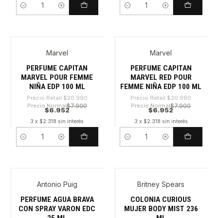
Cantidad
Cantidad
Marvel
Marvel
-66%
-66%
PERFUME CAPITAN
PERFUME CAPITAN
MARVEL POUR FEMME
MARVEL RED POUR
NIÑA EDP 100 ML
FEMME NIÑA EDP 100 ML
Precio Retail
$20.990
Precio Retail
$20.990
Precio Normal
$7.900
Precio Normal
$7.900
$6.952
$6.952
3 x $2.318 sin interés
3 x $2.318 sin interés
Cantidad
Cantidad
Antonio Puig
Britney Spears
-30%
-30%
PERFUME AGUA BRAVA
COLONIA CURIOUS
CON SPRAY VARON EDC
MUJER BODY MIST 236
25 ML
ML