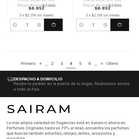
Precio Retail
$9.990
Precio Retail
$10.990
Precio Normal
$7.900
Precio Normal
$7.900
$6.952
$6.952
3 x $2.318 sin interés
3 x $2.318 sin interés
Cantidad
Cantidad
Primero
«
...
2
3
4
5
6
...
»
Último
DESPACHO A DOMICILIO
Recibe tu pedido en la puerta de tu hogar, Realizamos envíos
a todo el País.
La mas amplia variedad en fragancias está en Sairam.cl ahorra en
Perfumes Originales hasta un 70% al retail, encuentra los perfumes
que buscas también estuches, relojes, lentes, accesorios y
maquillaje.