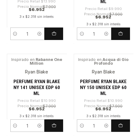
ML
Precio Retail
$13.990
Precio Normal
$7.900
Precio Retail
$9.990
$6.952
Precio Normal
$7.900
$6.952
3 x $2.318 sin interés
3 x $2.318 sin interés
Cantidad
Cantidad
Inspirado en
Rabanne One
Inspirado en
Acqua di Gio
Million
Profondo
-36%
-36%
Ryan Blake
Ryan Blake
PERFUME RYAN BLAKE
PERFUME RYAN BLAKE
NY 141 UNISEX EDP 60
NY 150 UNISEX EDP 60
ML
ML
Precio Retail
$10.990
Precio Retail
$10.990
Precio Normal
$7.900
Precio Normal
$7.900
$6.952
$6.952
3 x $2.318 sin interés
3 x $2.318 sin interés
Cantidad
Cantidad