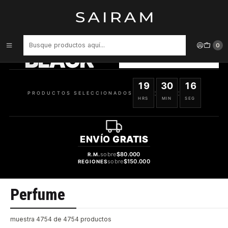
Inicio
Perfume
PRODUCTOS
SELECCIONADOS
0
BLACK
VER OFERTAS
19
30
15
:
:
PRODUCTOS SELECCIONADOS
HRS
MIN
SEG
ENVÍO
GRATIS
sobre
$80.000
R.M.
sobre
$150.000
REGIONES
Perfume
muestra 4754 de 4754 productos