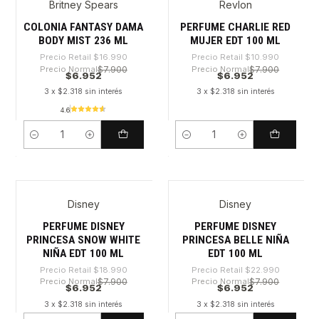
Britney Spears
Revlon
-59%
-36%
COLONIA FANTASY DAMA
PERFUME CHARLIE RED
BODY MIST 236 ML
MUJER EDT 100 ML
Precio Retail
$16.990
Precio Retail
$10.990
Precio Normal
$7.900
Precio Normal
$7.900
$6.952
$6.952
3 x $2.318 sin interés
3 x $2.318 sin interés
4.6
Cantidad
Cantidad
Disney
Disney
-63%
-69%
PERFUME DISNEY
PERFUME DISNEY
PRINCESA SNOW WHITE
PRINCESA BELLE NIÑA
NIÑA EDT 100 ML
EDT 100 ML
Precio Retail
$18.990
Precio Retail
$22.990
Precio Normal
$7.900
Precio Normal
$7.900
$6.952
$6.952
3 x $2.318 sin interés
3 x $2.318 sin interés