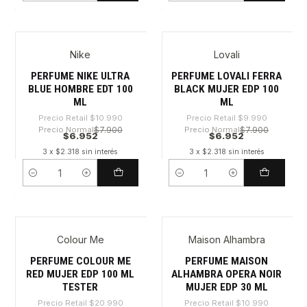
Nike
Lovali
-36%
-30%
PERFUME NIKE ULTRA
PERFUME LOVALI FERRA
BLUE HOMBRE EDT 100
BLACK MUJER EDP 100
ML
ML
Precio Retail
$10.990
Precio Retail
$9.990
Precio Normal
$7.900
Precio Normal
$7.900
$6.952
$6.952
3 x $2.318 sin interés
3 x $2.318 sin interés
Cantidad
Cantidad
Colour Me
Maison Alhambra
-66%
-36%
PERFUME COLOUR ME
PERFUME MAISON
RED MUJER EDP 100 ML
ALHAMBRA OPERA NOIR
TESTER
MUJER EDP 30 ML
Precio Retail
$20.990
Precio Retail
$10.990