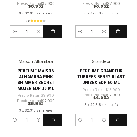
Precio Normal
$7.900
Precio Normal
$7.900
$6.952
$6.952
3 x $2.318 sin interés
3 x $2.318 sin interés
4.0
Cantidad
Cantidad
Maison Alhambra
Grandeur
-30%
-50%
PERFUME MAISON
PERFUME GRANDEUR
ALHAMBRA PINK
TUBBEES BERRY BLAST
SHIMMER SECRET
UNISEX EDP 50 ML
MUJER EDP 30 ML
Precio Retail
$13.990
Precio Normal
$7.900
Precio Retail
$9.990
$6.952
Precio Normal
$7.900
$6.952
3 x $2.318 sin interés
3 x $2.318 sin interés
Cantidad
Cantidad