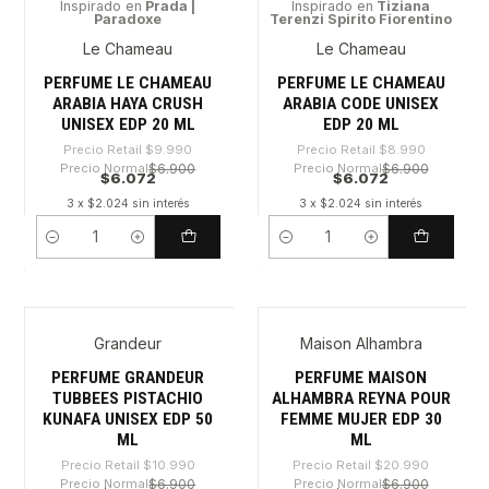
Inspirado en
Prada |
Inspirado en
Tiziana
Paradoxe
Terenzi Spirito Fiorentino
-39%
-32%
Le Chameau
Le Chameau
PERFUME LE CHAMEAU
PERFUME LE CHAMEAU
ARABIA HAYA CRUSH
ARABIA CODE UNISEX
UNISEX EDP 20 ML
EDP 20 ML
Precio Retail
$9.990
Precio Retail
$8.990
Precio Normal
$6.900
Precio Normal
$6.900
$6.072
$6.072
3 x $2.024 sin interés
3 x $2.024 sin interés
Cantidad
Cantidad
Grandeur
Maison Alhambra
-44%
-71%
PERFUME GRANDEUR
PERFUME MAISON
TUBBEES PISTACHIO
ALHAMBRA REYNA POUR
KUNAFA UNISEX EDP 50
FEMME MUJER EDP 30
ML
ML
Precio Retail
$10.990
Precio Retail
$20.990
Precio Normal
$6.900
Precio Normal
$6.900