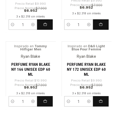
Precio Retail
$9.990
Precio Retail
$9.990
Precio Normal
$7.900
$6.952
Precio Normal
$7.900
$6.952
3 x $2.318 sin interés
3 x $2.318 sin interés
Cantidad
Cantidad
Inspirado en
Tommy
Inspirado en
D&G Light
Hilfiger Men
Blue Pour Femme
-36%
-30%
Ryan Blake
Ryan Blake
PERFUME RYAN BLAKE
PERFUME RYAN BLAKE
NY 166 UNISEX EDP 60
NY 172 UNISEX EDP 60
ML
ML
Precio Retail
$10.990
Precio Retail
$9.990
Precio Normal
$7.900
Precio Normal
$7.900
$6.952
$6.952
3 x $2.318 sin interés
3 x $2.318 sin interés
Cantidad
Cantidad