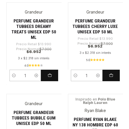
Grandeur
Grandeur
-50%
-50%
PERFUME GRANDEUR
PERFUME GRANDEUR
TUBBEES DREAMY
TUBBEES CHERRY LUXE
TREATS UNISEX EDP 50
UNISEX EDP 50 ML
ML
Precio Retail
$13.990
Precio Normal
$7.900
Precio Retail
$13.990
$6.952
Precio Normal
$7.900
$6.952
3 x $2.318 sin interés
3 x $2.318 sin interés
5.0
4.0
Cantidad
Cantidad
Inspirado en
Polo Blue
Ralph Lauren
Grandeur
-50%
-30%
Ryan Blake
PERFUME GRANDEUR
TUBBEES BUBBLE GUM
PERFUME RYAN BLAKE
UNISEX EDP 50 ML
NY 138 HOMBRE EDP 60