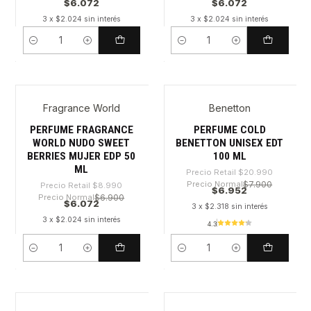
$6.072
$6.072
3 x $2.024 sin interés
3 x $2.024 sin interés
Cantidad
Cantidad
Fragrance World
Benetton
-32%
-66%
PERFUME FRAGRANCE
PERFUME COLD
WORLD NUDO SWEET
BENETTON UNISEX EDT
BERRIES MUJER EDP 50
100 ML
ML
Precio Retail
$20.990
Precio Normal
$7.900
Precio Retail
$8.990
$6.952
Precio Normal
$6.900
$6.072
3 x $2.318 sin interés
3 x $2.024 sin interés
4.3
Cantidad
Cantidad