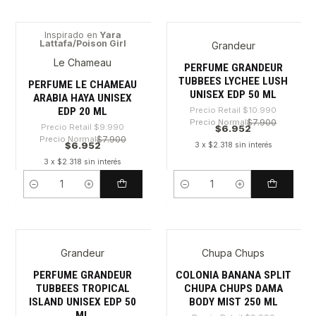
Inspirado en
Yara
Lattafa/Poison Girl
Grandeur
-30%
-36%
Le Chameau
PERFUME GRANDEUR
TUBBEES LYCHEE LUSH
PERFUME LE CHAMEAU
UNISEX EDP 50 ML
ARABIA HAYA UNISEX
EDP 20 ML
Precio Retail
$10.990
Precio Normal
$7.900
Precio Retail
$9.990
$6.952
Precio Normal
$7.900
$6.952
3 x $2.318 sin interés
3 x $2.318 sin interés
Cantidad
Cantidad
Grandeur
Chupa Chups
-36%
-30%
PERFUME GRANDEUR
COLONIA BANANA SPLIT
TUBBEES TROPICAL
CHUPA CHUPS DAMA
ISLAND UNISEX EDP 50
BODY MIST 250 ML
ML