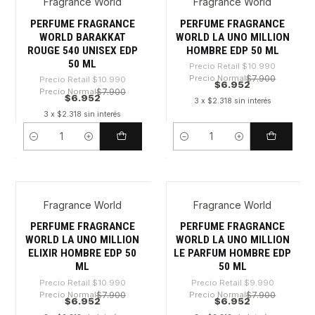
Fragrance World
Fragrance World
-36%
-36%
PERFUME FRAGRANCE
PERFUME FRAGRANCE
WORLD BARAKKAT
WORLD LA UNO MILLION
ROUGE 540 UNISEX EDP
HOMBRE EDP 50 ML
50 ML
Precio Retail
$10.990
Precio Normal
$7.900
Precio Retail
$10.990
$6.952
Precio Normal
$7.900
$6.952
3 x $2.318 sin interés
3 x $2.318 sin interés
Cantidad
Cantidad
Fragrance World
Fragrance World
-36%
-30%
PERFUME FRAGRANCE
PERFUME FRAGRANCE
WORLD LA UNO MILLION
WORLD LA UNO MILLION
ELIXIR HOMBRE EDP 50
LE PARFUM HOMBRE EDP
ML
50 ML
Precio Retail
$10.990
Precio Retail
$9.990
Precio Normal
$7.900
Precio Normal
$7.900
$6.952
$6.952