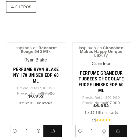
FILTROS
Inspirado en
Baccarat
Inspirado en
Chocolate
Rouge 540 Mfk
Makes Happy Unique
-36%
-36%
Luxury
Ryan Blake
Grandeur
PERFUME RYAN BLAKE
PERFUME GRANDEUR
NY 178 UNISEX EDP 60
TUBBEES CHOCOLATE
ML
FUDGE UNISEX EDP 50
Precio Retail
$10.990
ML
Precio Normal
$7.900
$6.952
Precio Retail
$10.990
Precio Normal
$7.900
3 x $2.318 sin interés
$6.952
3 x $2.318 sin interés
5.0
Cantidad
Cantidad