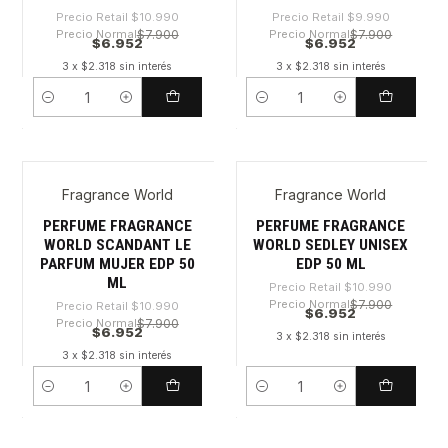
Precio Retail
$10.990
Precio Retail
$9.990
Precio Normal
$7.900
Precio Normal
$7.900
$6.952
$6.952
3 x $2.318 sin interés
3 x $2.318 sin interés
Cantidad
Cantidad
Fragrance World
Fragrance World
-36%
-36%
PERFUME FRAGRANCE
PERFUME FRAGRANCE
WORLD SCANDANT LE
WORLD SEDLEY UNISEX
PARFUM MUJER EDP 50
EDP 50 ML
ML
Precio Retail
$10.990
Precio Normal
$7.900
Precio Retail
$10.990
$6.952
Precio Normal
$7.900
$6.952
3 x $2.318 sin interés
3 x $2.318 sin interés
Cantidad
Cantidad