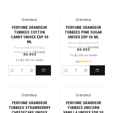
Grandeur
Grandeur
-36%
-36%
PERFUME GRANDEUR
PERFUME GRANDEUR
TUBBEES COTTON
TUBBEES PINK SUGAR
CANDY UNISEX EDP 50
UNISEX EDP 50 ML
ML
Precio Retail
$10.990
Precio Normal
$7.900
Precio Retail
$10.990
$6.952
Precio Normal
$7.900
$6.952
3 x $2.318 sin interés
3 x $2.318 sin interés
5.0
Cantidad
Cantidad
Grandeur
Grandeur
-30%
-30%
PERFUME GRANDEUR
PERFUME GRANDEUR
TUBBEES STRAWBERRRY
TUBBEES UNICORN
CHEESECAKE UNISEX
VANILLA UNISEX EDP 50