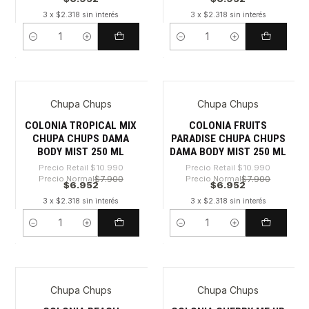
3 x $2.318 sin interés
3 x $2.318 sin interés
Cantidad
Cantidad
Chupa Chups
Chupa Chups
-36%
-36%
COLONIA TROPICAL MIX
COLONIA FRUITS
CHUPA CHUPS DAMA
PARADISE CHUPA CHUPS
BODY MIST 250 ML
DAMA BODY MIST 250 ML
Precio Retail
$10.990
Precio Retail
$10.990
Precio Normal
$7.900
Precio Normal
$7.900
$6.952
$6.952
3 x $2.318 sin interés
3 x $2.318 sin interés
Cantidad
Cantidad
Chupa Chups
Chupa Chups
-30%
-36%