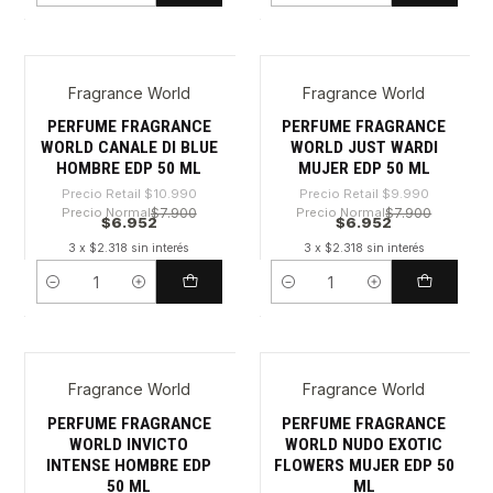
Fragrance World
Fragrance World
-36%
-30%
PERFUME FRAGRANCE
PERFUME FRAGRANCE
WORLD CANALE DI BLUE
WORLD JUST WARDI
HOMBRE EDP 50 ML
MUJER EDP 50 ML
Precio Retail
$10.990
Precio Retail
$9.990
Precio Normal
$7.900
Precio Normal
$7.900
$6.952
$6.952
3 x $2.318 sin interés
3 x $2.318 sin interés
Cantidad
Cantidad
Fragrance World
Fragrance World
-36%
-30%
PERFUME FRAGRANCE
PERFUME FRAGRANCE
WORLD INVICTO
WORLD NUDO EXOTIC
INTENSE HOMBRE EDP
FLOWERS MUJER EDP 50
50 ML
ML