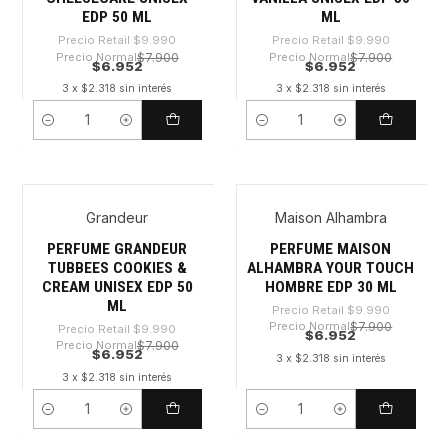
EDP 50 ML
ML
Precio Retail
$9.990
Precio Retail
$9.990
Precio Normal
$7.900
Precio Normal
$7.900
$6.952
$6.952
3 x $2.318 sin interés
3 x $2.318 sin interés
Cantidad
Cantidad
Grandeur
Maison Alhambra
-30%
-30%
PERFUME GRANDEUR
PERFUME MAISON
TUBBEES COOKIES &
ALHAMBRA YOUR TOUCH
CREAM UNISEX EDP 50
HOMBRE EDP 30 ML
ML
Precio Retail
$9.990
Precio Normal
$7.900
Precio Retail
$9.990
$6.952
Precio Normal
$7.900
$6.952
3 x $2.318 sin interés
3 x $2.318 sin interés
Cantidad
Cantidad