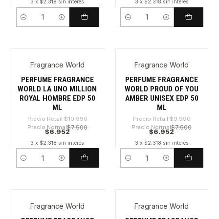
3 x $2.318 sin interés
3 x $2.318 sin interés
Cantidad
Cantidad
Fragrance World
Fragrance World
-36%
-30%
PERFUME FRAGRANCE
PERFUME FRAGRANCE
WORLD LA UNO MILLION
WORLD PROUD OF YOU
ROYAL HOMBRE EDP 50
AMBER UNISEX EDP 50
ML
ML
Precio Retail
$10.990
Precio Retail
$9.990
Precio Normal
$7.900
Precio Normal
$7.900
$6.952
$6.952
3 x $2.318 sin interés
3 x $2.318 sin interés
Cantidad
Cantidad
Fragrance World
Fragrance World
-30%
-36%