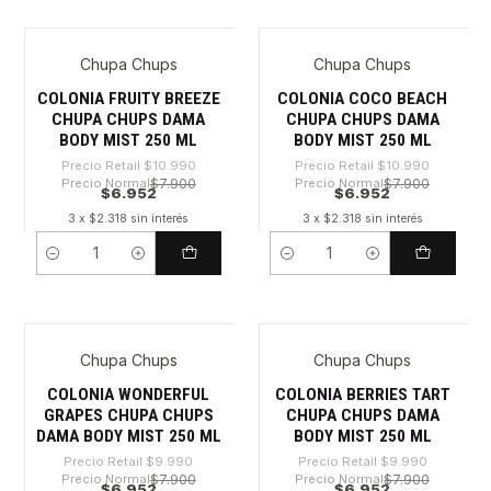
Chupa Chups
Chupa Chups
-36%
-36%
COLONIA FRUITY BREEZE
COLONIA COCO BEACH
CHUPA CHUPS DAMA
CHUPA CHUPS DAMA
BODY MIST 250 ML
BODY MIST 250 ML
Precio Retail
$10.990
Precio Retail
$10.990
Precio Normal
$7.900
Precio Normal
$7.900
$6.952
$6.952
3 x $2.318 sin interés
3 x $2.318 sin interés
Cantidad
Cantidad
Chupa Chups
Chupa Chups
-30%
-30%
COLONIA WONDERFUL
COLONIA BERRIES TART
GRAPES CHUPA CHUPS
CHUPA CHUPS DAMA
DAMA BODY MIST 250 ML
BODY MIST 250 ML
Precio Retail
$9.990
Precio Retail
$9.990
Precio Normal
$7.900
Precio Normal
$7.900
$6.952
$6.952