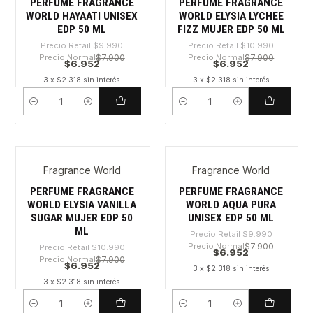
PERFUME FRAGRANCE
PERFUME FRAGRANCE
WORLD HAYAATI UNISEX
WORLD ELYSIA LYCHEE
EDP 50 ML
FIZZ MUJER EDP 50 ML
Precio Retail
$9.990
Precio Retail
$10.990
Precio Normal
$7.900
Precio Normal
$7.900
$6.952
$6.952
3 x $2.318 sin interés
3 x $2.318 sin interés
Cantidad
Cantidad
Fragrance World
Fragrance World
-36%
-30%
PERFUME FRAGRANCE
PERFUME FRAGRANCE
WORLD ELYSIA VANILLA
WORLD AQUA PURA
SUGAR MUJER EDP 50
UNISEX EDP 50 ML
ML
Precio Retail
$9.990
Precio Normal
$7.900
Precio Retail
$10.990
$6.952
Precio Normal
$7.900
$6.952
3 x $2.318 sin interés
3 x $2.318 sin interés
Cantidad
Cantidad