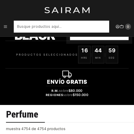
Inicio
Perfume
PRODUCTOS
SELECCIONADOS
0
BLACK
VER OFERTAS
16
44
59
:
:
PRODUCTOS SELECCIONADOS
HRS
MIN
SEG
ENVÍO
GRATIS
sobre
$80.000
R.M.
sobre
$150.000
REGIONES
Perfume
muestra 4754 de 4754 productos