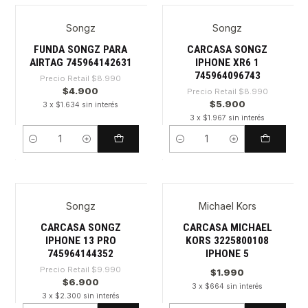
Songz
Songz
-45%
-34%
FUNDA SONGZ PARA
CARCASA SONGZ
AIRTAG 745964142631
IPHONE XR6 1
745964096743
Precio Retail
$8.990
$4.900
Precio Retail
$8.990
$5.900
3 x $1.634 sin interés
3 x $1.967 sin interés
Cantidad
Cantidad
Songz
Michael Kors
-30%
CARCASA SONGZ
CARCASA MICHAEL
IPHONE 13 PRO
KORS 3225800108
745964144352
IPHONE 5
Precio Retail
$9.990
$1.990
$6.900
3 x $664 sin interés
3 x $2.300 sin interés