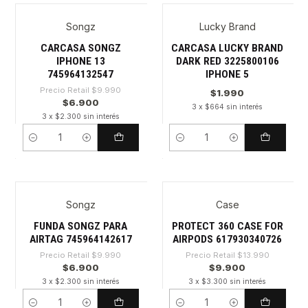
Songz
Lucky Brand
-30%
CARCASA SONGZ
CARCASA LUCKY BRAND
IPHONE 13
DARK RED 3225800106
745964132547
IPHONE 5
Precio Retail
$9.990
$1.990
$6.900
3 x $664 sin interés
3 x $2.300 sin interés
Cantidad
Cantidad
Songz
Case
-30%
-29%
FUNDA SONGZ PARA
PROTECT 360 CASE FOR
AIRTAG 745964142617
AIRPODS 617930340726
Precio Retail
$9.990
Precio Retail
$13.990
$6.900
$9.900
3 x $2.300 sin interés
3 x $3.300 sin interés