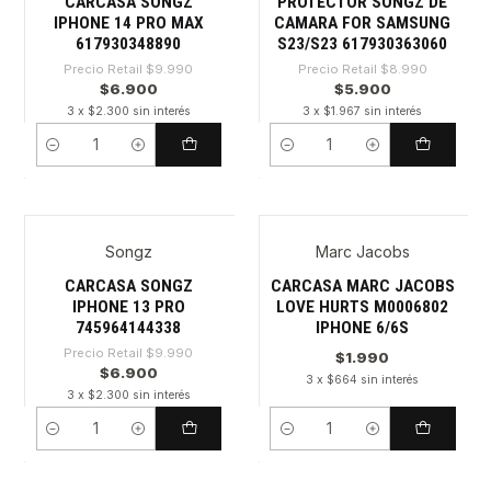
CARCASA SONGZ
PROTECTOR SONGZ DE
IPHONE 14 PRO MAX
CAMARA FOR SAMSUNG
617930348890
S23/S23 617930363060
Precio Retail
$9.990
Precio Retail
$8.990
$6.900
$5.900
3 x $2.300 sin interés
3 x $1.967 sin interés
Cantidad
Cantidad
Songz
Marc Jacobs
-30%
CARCASA SONGZ
CARCASA MARC JACOBS
IPHONE 13 PRO
LOVE HURTS M0006802
745964144338
IPHONE 6/6S
Precio Retail
$9.990
$1.990
$6.900
3 x $664 sin interés
3 x $2.300 sin interés
Cantidad
Cantidad