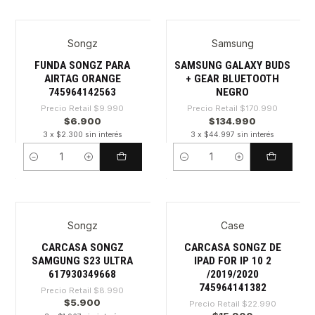
Songz
Samsung
-30%
-21%
FUNDA SONGZ PARA
SAMSUNG GALAXY BUDS
AIRTAG ORANGE
+ GEAR BLUETOOTH
745964142563
NEGRO
Precio Retail
$9.990
Precio Retail
$170.990
$6.900
$134.990
3 x $2.300 sin interés
3 x $44.997 sin interés
Cantidad
Cantidad
Songz
Case
-34%
-30%
CARCASA SONGZ
CARCASA SONGZ DE
SAMGUNG S23 ULTRA
IPAD FOR IP 10 2
617930349668
/2019/2020
745964141382
Precio Retail
$8.990
$5.900
Precio Retail
$22.990