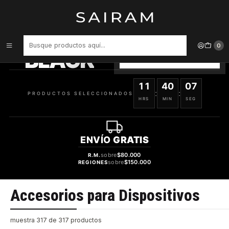
Inicio
Accesorios para Dispositivos
PRODUCTOS
SELECCIONADOS
0
BLACK
VER OFERTAS
11
40
07
:
:
PRODUCTOS SELECCIONADOS
HRS
MIN
SEG
ENVÍO
GRATIS
sobre
$80.000
R.M.
sobre
$150.000
REGIONES
Accesorios para Dispositivos
muestra 317 de 317 productos