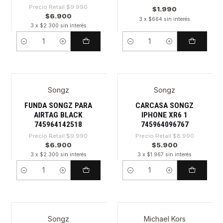
Precio Retail
$9.990
$1.990
$6.900
3 x $664 sin interés
3 x $2.300 sin interés
Cantidad
Cantidad
Songz
Songz
-30%
-34%
FUNDA SONGZ PARA
CARCASA SONGZ
AIRTAG BLACK
IPHONE XR6 1
745964142518
745964096767
Precio Retail
$9.990
Precio Retail
$8.990
$6.900
$5.900
3 x $2.300 sin interés
3 x $1.967 sin interés
Cantidad
Cantidad
Songz
Michael Kors
-30%