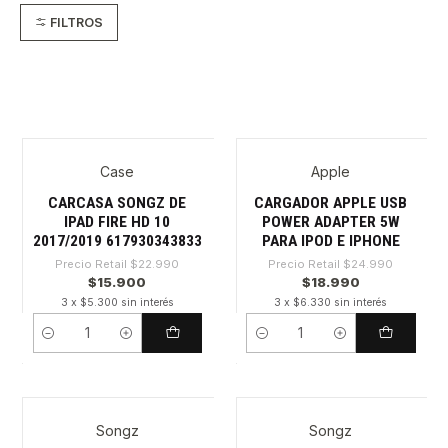
FILTROS
Case
Apple
-30%
-24%
CARCASA SONGZ DE
CARGADOR APPLE USB
IPAD FIRE HD 10
POWER ADAPTER 5W
2017/2019 617930343833
PARA IPOD E IPHONE
Precio Retail
$22.990
Precio Retail
$24.990
$15.900
$18.990
3 x $5.300 sin interés
3 x $6.330 sin interés
Cantidad
Cantidad
Songz
Songz
-45%