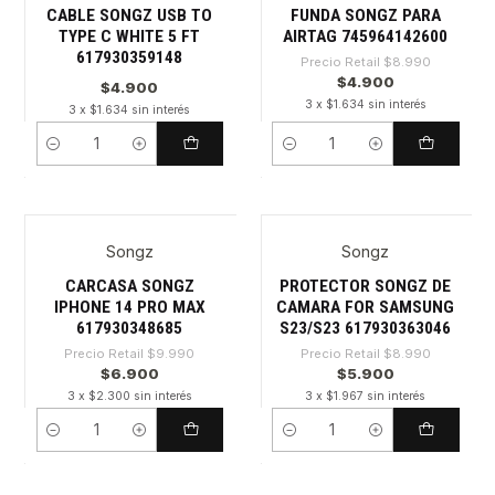
CABLE SONGZ USB TO
FUNDA SONGZ PARA
TYPE C WHITE 5 FT
AIRTAG 745964142600
617930359148
Precio Retail
$8.990
$4.900
$4.900
3 x $1.634 sin interés
3 x $1.634 sin interés
Cantidad
Cantidad
Songz
Songz
-30%
-34%
CARCASA SONGZ
PROTECTOR SONGZ DE
IPHONE 14 PRO MAX
CAMARA FOR SAMSUNG
617930348685
S23/S23 617930363046
Precio Retail
$9.990
Precio Retail
$8.990
$6.900
$5.900
3 x $2.300 sin interés
3 x $1.967 sin interés
Cantidad
Cantidad