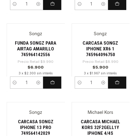
Cantidad
Cantidad
Songz
Songz
-30%
-34%
FUNDA SONGZ PARA
CARCASA SONGZ
AIRTAG AMARILLO
IPHONE XR6 1
745964142556
745964096750
Precio Retail
$9.990
Precio Retail
$8.990
$6.900
$5.900
3 x $2.300 sin interés
3 x $1.967 sin interés
Cantidad
Cantidad
Songz
Michael Kors
-30%
CARCASA SONGZ
CARCASA MICHAEL
IPHONE 13 PRO
KORS 32F2GELL1Y
749564142029
IPHONE 4/4S