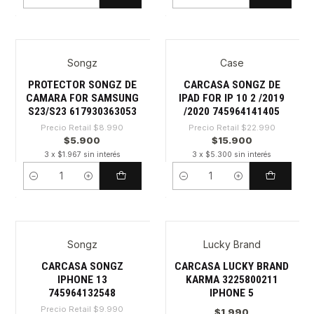
Cantidad
Cantidad
Songz
Case
-34%
-30%
PROTECTOR SONGZ DE
CARCASA SONGZ DE
CAMARA FOR SAMSUNG
IPAD FOR IP 10 2 /2019
S23/S23 617930363053
/2020 745964141405
Precio Retail
$8.990
Precio Retail
$22.990
$5.900
$15.900
3 x $1.967 sin interés
3 x $5.300 sin interés
Cantidad
Cantidad
Songz
Lucky Brand
-30%
CARCASA SONGZ
CARCASA LUCKY BRAND
IPHONE 13
KARMA 3225800211
745964132548
IPHONE 5
Precio Retail
$9.990
$1.990