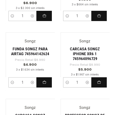
$6.900
3 x $664 sin interés
3 x $2.300 sin interés
Cantidad
Cantidad
Songz
Songz
-45%
-34%
FUNDA SONGZ PARA
CARCASA SONGZ
AIRTAG 745964142624
IPHONE XR6 1
745964096729
Precio Retail
$8.990
$4.900
Precio Retail
$8.990
$5.900
3 x $1.634 sin interés
3 x $1.967 sin interés
Cantidad
Cantidad
Songz
Songz
-30%
-34%