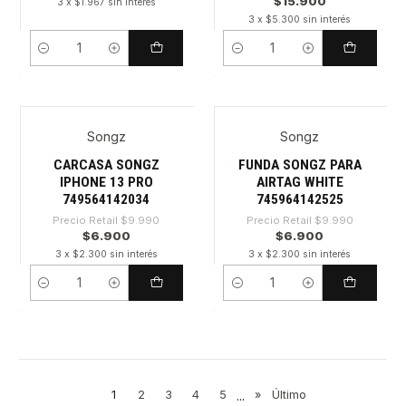
$15.900
3 x $1.967 sin interés
3 x $5.300 sin interés
Cantidad
Cantidad
Songz
Songz
-30%
-30%
CARCASA SONGZ
FUNDA SONGZ PARA
IPHONE 13 PRO
AIRTAG WHITE
749564142034
745964142525
Precio Retail
$9.990
Precio Retail
$9.990
$6.900
$6.900
3 x $2.300 sin interés
3 x $2.300 sin interés
Cantidad
Cantidad
1
2
3
4
5
...
»
Último