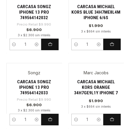
CARCASA SONGZ
CARCASA MICHAEL
IPHONE 13 PRO
KORS BLUE 34H7ME8L4M
749564142032
IPHONE 6/6S
Precio Retail
$9.990
$1.990
$6.900
3 x $664 sin interés
3 x $2.300 sin interés
Cantidad
Cantidad
Songz
Marc Jacobs
-30%
CARCASA SONGZ
CARCASA MICHAEL
IPHONE 13 PRO
KORS ORANGE
749564142033
34H7GE9L1Y IPHONE 7
Precio Retail
$9.990
$1.990
$6.900
3 x $664 sin interés
3 x $2.300 sin interés
Cantidad
Cantidad