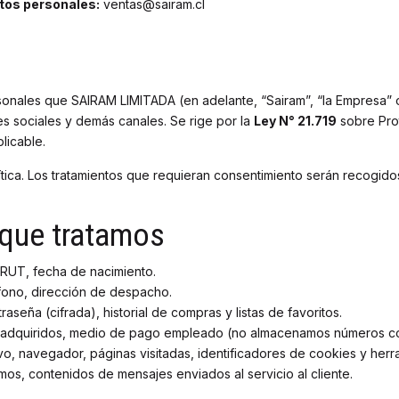
atos personales:
ventas@sairam.cl
rsonales que SAIRAM LIMITADA (en adelante, “Sairam”, “la Empresa” o 
des sociales y demás canales. Se rige por la
Ley N° 21.719
sobre Prot
licable.
olítica. Los tratamientos que requieran consentimiento serán recogi
 que tratamos
 RUT, fecha de nacimiento.
fono, dirección de despacho.
seña (cifrada), historial de compras y listas de favoritos.
 adquiridos, medio de pago empleado (no almacenamos números com
ivo, navegador, páginas visitadas, identificadores de cookies y herra
mos, contenidos de mensajes enviados al servicio al cliente.