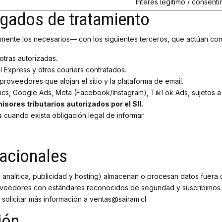
Interés legítimo / consenti
rgados de tratamiento
amente los necesarios— con los siguientes terceros, que actúan c
tras autorizadas.
 Express y otros couriers contratados.
proveedores que alojan el sitio y la plataforma de email.
cs, Google Ads, Meta (Facebook/Instagram), TikTok Ads, sujetos a 
sores tributarios autorizados por el SII.
s
cuando exista obligación legal de informar.
nacionales
 analítica, publicidad y hosting) almacenan o procesan datos fuera 
veedores con estándares reconocidos de seguridad y suscribimos c
 solicitar más información a ventas@sairam.cl.
ión