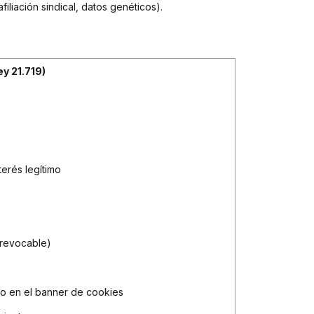
filiación sindical, datos genéticos).
ey 21.719)
terés legítimo
 revocable)
o en el banner de cookies