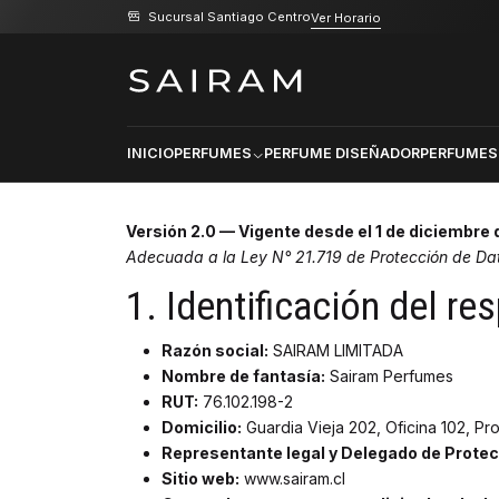
Sucursal Santiago Centro
Ver Horario
Inicio
Políticas de Privacidad
Políticas de Privaci
INICIO
PERFUMES
PERFUME DISEÑADOR
PERFUMES
Versión 2.0 — Vigente desde el 1 de diciembre
Adecuada a la Ley N° 21.719 de Protección de Dat
1. Identificación del r
Razón social:
SAIRAM LIMITADA
Nombre de fantasía:
Sairam Perfumes
RUT:
76.102.198-2
Domicilio:
Guardia Vieja 202, Oficina 102, Pro
Representante legal y Delegado de Protec
Sitio web:
www.sairam.cl