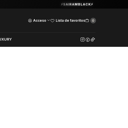
Guardia Vieja 202. Oficina 102.
⚡SAIRAMBLACK⚡
Ver Horarios
Acceso
Lista de favoritos
0
UXURY