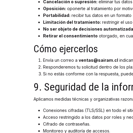
Cancelación o supresión:
eliminar tus dato
Oposición:
oponerte al tratamiento por motivo
Portabilidad:
recibir tus datos en un formato
Limitación del tratamiento:
restringir el us
No ser objeto de decisiones automatizad
Retirar el consentimiento
otorgado, en cual
Cómo ejercerlos
Envía un correo a
ventas@sairam.cl
indican
Responderemos tu solicitud dentro de los pla
Si no estás conforme con la respuesta, puede
9. Seguridad de la info
Aplicamos medidas técnicas y organizativas razonab
Conexiones cifradas (TLS/SSL) en todo el siti
Acceso restringido a los datos por roles y ne
Cifrado de contraseñas.
Monitoreo y auditoría de accesos.