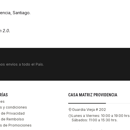
encia, Santiago.
n 2.0.
os envíos a todo el País.
RÍAS
CASA MATRIZ PROVIDENCIA
les
s y condiciones
Guardia Vieja # 202
s de Privacidad
Lunes a Viernes: 10:00 a 19:00 hrs
as de Rembolso
Sábados: 11:00 a 15:30 hrs.
s de Promociones