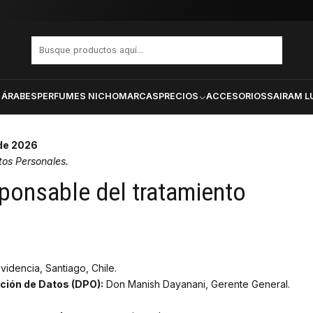
dad
 ÁRABES
PERFUMES NICHO
MARCAS
PRECIOS
ACCESORIOS
SAIRAM L
 de 2026
os Personales.
esponsable del tratamiento
videncia, Santiago, Chile.
ción de Datos (DPO):
Don Manish Dayanani, Gerente General.