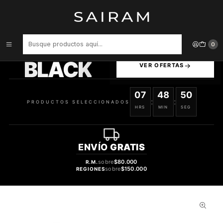
Inicio
Perfume
Perfumes de Hombre
Perfume Al Haramain Amber Oud Aqua Dubai Hombre Extrait De
Parfum 100 ml
PRODUCTOS
0
SELECCIONADOS
BLACK
VER OFERTAS
07
48
49
:
:
PRODUCTOS SELECCIONADOS
HRS
MIN
SEG
ENVÍO
GRATIS
sobre
$80.000
R.M.
sobre
$150.000
REGIONES
50%