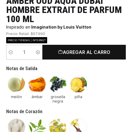
AMBER OUD AQUA DUBAI
HOMBRE EXTRAIT DE PARFUM
100 ML
Inspirado en
Imagination by Louis Vuitton
Precio Retail: $97.990
PRECIO TIENDAS | INTERNET
AGREGAR AL CARRO
Cantidad
Notas de Salida
melón
ámbar
grosella
piña
negra
Notas de Corazón