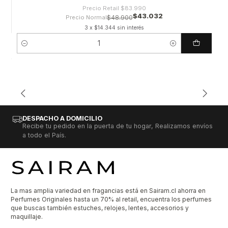
Precio Retail
$83.990
$43.032
Precio Normal
$48.900
3 x $14.344 sin interés
Cantidad
DESPACHO A DOMICILIO
Recibe tu pedido en la puerta de tu hogar, Realizamos envíos
a todo el País.
La mas amplia variedad en fragancias está en Sairam.cl ahorra en
Perfumes Originales hasta un 70% al retail, encuentra los perfumes
que buscas también estuches, relojes, lentes, accesorios y
maquillaje.