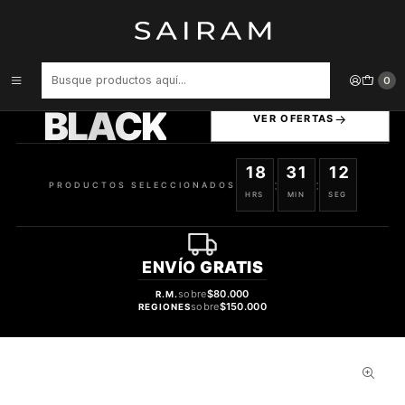
Inicio
Perfume
Perfumes Unisex
Perfume Al Haramain Amber Oud Exclusif Emerald Unisex Extrait De
Parfum 60 ml
PRODUCTOS
0
SELECCIONADOS
BLACK
VER OFERTAS
18
31
11
:
:
PRODUCTOS SELECCIONADOS
HRS
MIN
SEG
ENVÍO
GRATIS
sobre
$80.000
R.M.
sobre
$150.000
REGIONES
59%