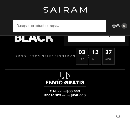
Inicio
Perfume
Perfumes de Mujer
PERFUME BURBERRY GODDESS DAMA EDP 100 ML
PRODUCTOS
0
SELECCIONADOS
BLACK
VER OFERTAS
03
12
37
:
:
PRODUCTOS SELECCIONADOS
HRS
MIN
SEG
ENVÍO
GRATIS
sobre
$80.000
R.M.
sobre
$150.000
REGIONES
35%