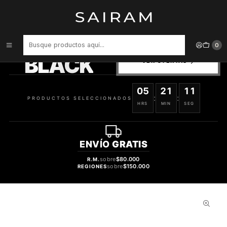
Inicio
Perfume
Perfumes de Hombre
Perfume Ferrari Black Hombre Edt 125 ml
PRODUCTOS
0
SELECCIONADOS
BLACK
VER OFERTAS
05
21
11
:
:
PRODUCTOS SELECCIONADOS
HRS
MIN
SEG
ENVÍO
GRATIS
sobre
$80.000
R.M.
sobre
$150.000
REGIONES
48%