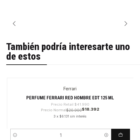
También podría interesarte uno
de estos
Ferrari
-56%
PERFUME FERRARI RED HOMBRE EDT 125 ML
Precio Retail
$41.990
$18.392
Precio Normal
$20.900
3 x $6.131 sin interés
Cantidad