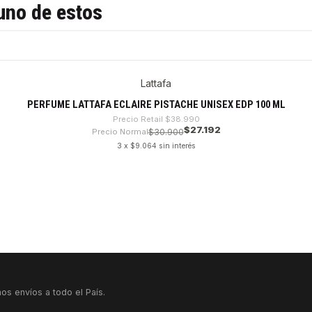
uno de estos
Lattafa
PERFUME LATTAFA ECLAIRE PISTACHE UNISEX EDP 100 ML
Precio Retail
$38.990
$27.192
Precio Normal
$30.900
3 x $9.064 sin interés
os envíos a todo el País.