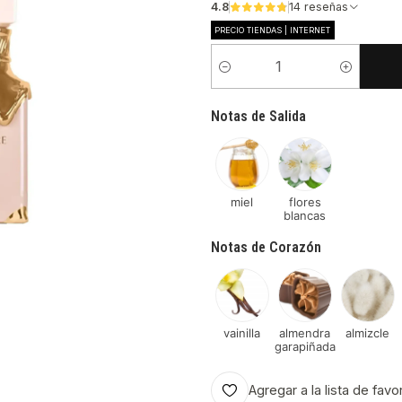
4.8
14 reseñas
PRECIO TIENDAS | INTERNET
Cantidad
Notas de Salida
miel
flores
blancas
Notas de Corazón
vainilla
almendra
almizcle
garapiñada
Agregar a la lista de favo