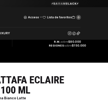
Guardia Vieja 202. Oficina 102.
⚡SAIRAMBLACK⚡
Ver Horarios
Acceso
Lista de favoritos
0
DOS
UXURY
ENVÍO
GRATIS
sobre
$80.000
R.M.
sobre
$150.000
REGIONES
TTAFA ECLAIRE
 100 ML
na Bianco Latte