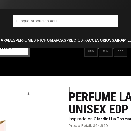
ECLAIRE UNISEX EDP 100 ML
PRODUCTOS SELECCIONA
CTOS
ONADOS
 ÁRABES
PERFUMES NICHO
MARCAS
PRECIOS
ACCESORIOS
SAIRAM L
01
59
13
:
:
RTAS
HRS
MIN
SEG
|
PERFUME LA
53%
UNISEX EDP
Inspirado en
Giardini La Tosca
Precio Retail: $64.990