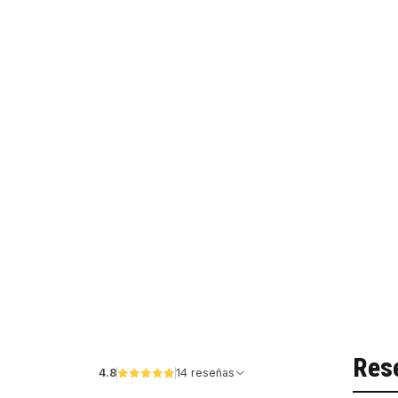
Res
4.8
14 reseñas