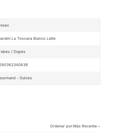
nisex
iardini La Toscana Bianco Latte
rabes / Dupes
290362340638
ourmand - Dulces
Ordenar por:
Más Recente