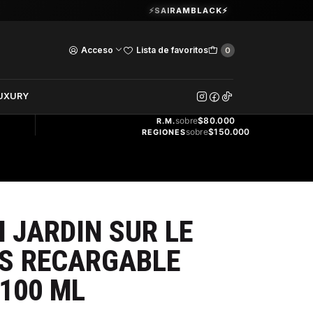
Guardia Vieja 202. Oficina 102.
⚡SAIRAMBLACK⚡
Ver Horarios
Acceso
Lista de favoritos
0
DOS
UXURY
ENVÍO
GRATIS
sobre
$80.000
R.M.
sobre
$150.000
REGIONES
 JARDIN SUR LE
ES RECARGABLE
 100 ML