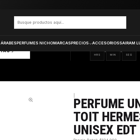
N SUR LE TOIT HERMES RECARGABLE UNISEX EDT 100 ML
PRODUCTOS SELECCIONA
CTOS
ONADOS
 ÁRABES
PERFUMES NICHO
MARCAS
PRECIOS
ACCESORIOS
SAIRAM L
14
54
14
:
:
RTAS
HRS
MIN
SEG
|
PERFUME UN
27%
TOIT HERM
UNISEX EDT