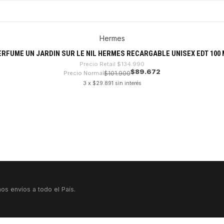
Hermes
ERFUME UN JARDIN SUR LE NIL HERMES RECARGABLE UNISEX EDT 100 
Precio Retail
$134.990
$89.672
Precio Normal
$101.900
3 x $29.891 sin interés
os envíos a todo el País.