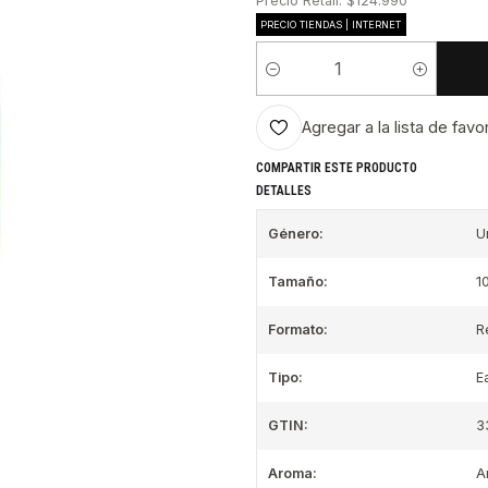
Precio Retail: $124.990
PRECIO TIENDAS | INTERNET
Cantidad
Agregar a la lista de favo
COMPARTIR ESTE PRODUCTO
DETALLES
Género:
U
Tamaño:
1
Formato:
R
Tipo:
E
GTIN:
3
Aroma:
A