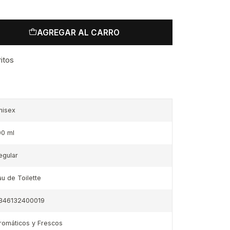
AGREGAR AL CARRO
ritos
nisex
00 ml
egular
au de Toilette
346132400019
romáticos y Frescos