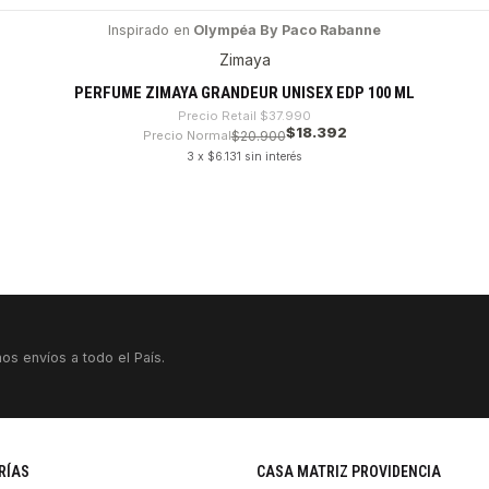
Inspirado en
Olympéa By Paco Rabanne
Zimaya
PERFUME ZIMAYA GRANDEUR UNISEX EDP 100 ML
Precio Retail
$37.990
$18.392
Precio Normal
$20.900
3 x $6.131 sin interés
os envíos a todo el País.
RÍAS
CASA MATRIZ PROVIDENCIA