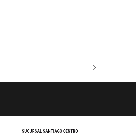
-51%
Cantidad
PAGOS SE
Tu compra 
SUCURSAL SANTIAGO CENTRO