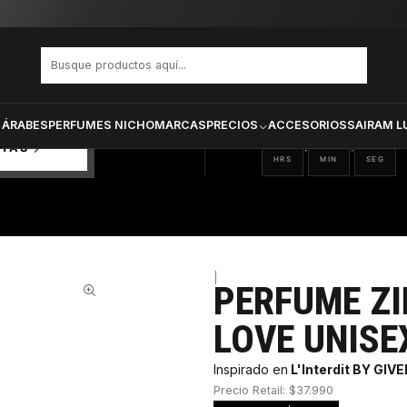
MAGMA LOVE UNISEX EDP 100 ML
PRODUCTOS SELECCIONA
CTOS
ONADOS
 ÁRABES
PERFUMES NICHO
MARCAS
PRECIOS
ACCESORIOS
SAIRAM L
17
58
33
:
:
RTAS
HRS
MIN
SEG
|
PERFUME Z
54%
LOVE UNISE
Inspirado en
L'Interdit BY GI
Precio Retail: $37.990