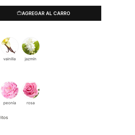
AGREGAR AL CARRO
vainilla
jazmín
peonía
rosa
ritos