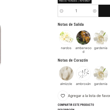
PRECIO TIENDAS | INTERNET
Cantidad
Notas de Salida
nardos
amberwoo
gardenia
d
Notas de Corazón
almizcle
ambroxán
gardenia
Agregar a la lista de favo
COMPARTIR ESTE PRODUCTO