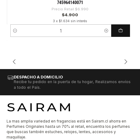
745964140071
Precio Retail
$6.990
$4.900
3 x $1.634 sin interés
Cantidad
DESPACHO A DOMICILIO
Recibe tu pedido en la puerta de tu hogar, Realizamos envíos
a todo el País.
La mas amplia variedad en fragancias está en Sairam.cl ahorra en
Perfumes Originales hasta un 70% al retail, encuentra los perfumes
que buscas también estuches, relojes, lentes, accesorios y
maquillaje.