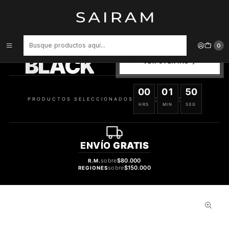
Inicio
Relojes
Otros
Protector De Reloj Songz White Silver 44Mm 745964140088
PRODUCTOS
0
SELECCIONADOS
BLACK
VER OFERTAS
00
01
50
:
:
PRODUCTOS SELECCIONADOS
HRS
MIN
SEG
ENVÍO
GRATIS
sobre
$80.000
R.M.
sobre
$150.000
REGIONES
30%