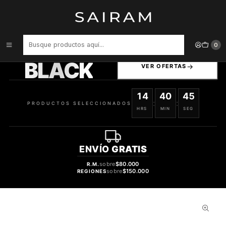
Inicio
Cuidado capilar
Acondicionador Cabello Con Color Sin Sulfatos Keep Me Vivid 300
ml
PRODUCTOS
0
SELECCIONADOS
BLACK
VER OFERTAS
14
40
44
:
:
PRODUCTOS SELECCIONADOS
HRS
MIN
SEG
ENVÍO
GRATIS
sobre
$80.000
R.M.
sobre
$150.000
REGIONES
35%