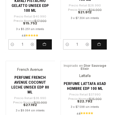
KAYALI PISTACHIO
GELATTO UNISEX EDP
Precio Retail
$28.990
Precio Normal
$24.900
100 ML
$21.912
Precio Retail
$40.990
3 x $7.304 sin interés
Precio Normal
$17.900
$15.752
3 x $5.251 sin interés
4.9
Cantidad
Cantidad
Inspirado en
Dior Sauvage
Elixir
French Avenue
-30%
-40%
Lattafa
PERFUME FRENCH
AVENUE COCONUT
PERFUME LATTAFA ASAD
LECHE UNISEX EDP 80
HOMBRE EDP 100 ML
ML
Precio Retail
$37.990
Precio Retail
$38.990
Precio Normal
$25.900
$22.792
Precio Normal
$30.900
$27.192
3 x $7.598 sin interés
3 x $9.064 sin interés
4.8