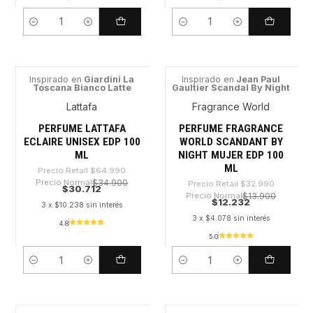
Cantidad
Cantidad
Inspirado en
Giardini La
Inspirado en
Jean Paul
Toscana Bianco Latte
Gaultier Scandal By Night
-52%
-62%
Lattafa
Fragrance World
PERFUME LATTAFA
PERFUME FRAGRANCE
ECLAIRE UNISEX EDP 100
WORLD SCANDANT BY
ML
NIGHT MUJER EDP 100
ML
Precio Retail
$64.990
Precio Normal
$34.900
Precio Retail
$32.990
$30.712
Precio Normal
$13.900
$12.232
3 x $10.238 sin interés
3 x $4.078 sin interés
4.8
5.0
Cantidad
Cantidad