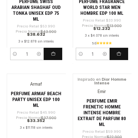
PERFUME SWISS
PERFUME FRAGRANCE
ARABIAN SHAGHAF OUD
WORLD STAR MEN
TONKA UNISEX EDP 75
HOMBRE EDP 100 ML
ML
Precio Retail
$33.990
Precio Normal
$13.900
Precio Retail
$53.990
$12.232
Precio Normal
$43.900
$38.632
3 x $4.078 sin interés
3 x $12.878 sin interés
5.0
Cantidad
Cantidad
Inspirado en
Dior Homme
Intense
Armaf
-27%
-66%
Emir
PERFUME ARMAF BEACH
PARTY UNISEX EDP 100
PERFUME EMIR
ML
FRENETIC HOMME
INTENSE HOMBRE
Precio Retail
$45.990
Precio Normal
$37.900
EXTRAIT DE PARFUM 80
$33.352
ML
3 x $11.118 sin interés
Precio Retail
$59.990
Precio Normal
$22.900