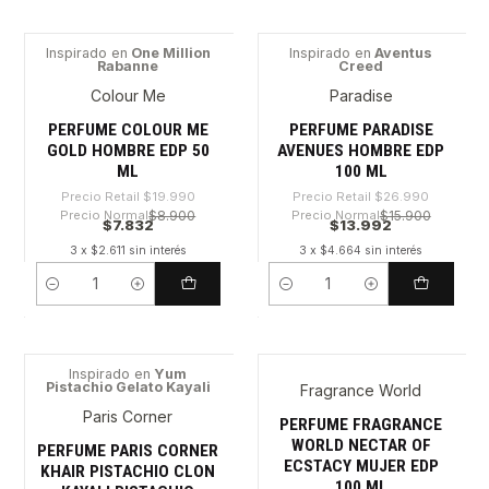
Inspirado en
One Million
Inspirado en
Aventus
Rabanne
Creed
-60%
-48%
Colour Me
Paradise
PERFUME COLOUR ME
PERFUME PARADISE
GOLD HOMBRE EDP 50
AVENUES HOMBRE EDP
ML
100 ML
Precio Retail
$19.990
Precio Retail
$26.990
Precio Normal
$8.900
Precio Normal
$15.900
$7.832
$13.992
3 x $2.611 sin interés
3 x $4.664 sin interés
Cantidad
Cantidad
Inspirado en
Yum
Pistachio Gelato Kayali
Fragrance World
-61%
-24%
Paris Corner
PERFUME FRAGRANCE
WORLD NECTAR OF
PERFUME PARIS CORNER
ECSTACY MUJER EDP
KHAIR PISTACHIO CLON
100 ML