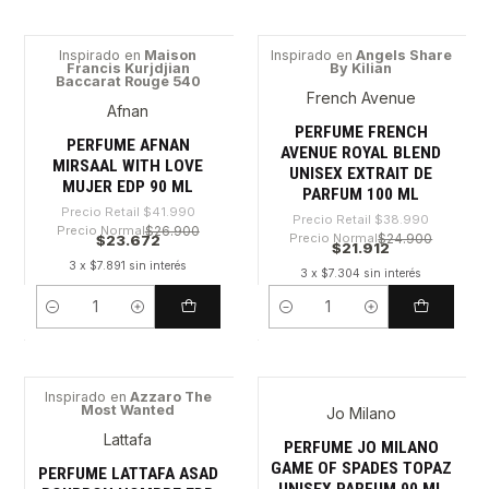
Inspirado en
Maison
Inspirado en
Angels Share
Francis Kurjdjian
By Kilian
-43%
-43%
Baccarat Rouge 540
French Avenue
Afnan
PERFUME FRENCH
PERFUME AFNAN
AVENUE ROYAL BLEND
MIRSAAL WITH LOVE
UNISEX EXTRAIT DE
MUJER EDP 90 ML
PARFUM 100 ML
Precio Retail
$41.990
Precio Retail
$38.990
Precio Normal
$26.900
Precio Normal
$24.900
$23.672
$21.912
3 x $7.891 sin interés
3 x $7.304 sin interés
Cantidad
Cantidad
Inspirado en
Azzaro The
Most Wanted
Jo Milano
-52%
-28%
Lattafa
PERFUME JO MILANO
GAME OF SPADES TOPAZ
PERFUME LATTAFA ASAD
UNISEX PARFUM 90 ML