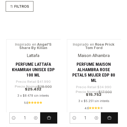
FILTROS
Inspirado en
Angel'S
Inspirado en
Rose Prick
Share By Kilian
Tom Ford
-39%
-54%
Lattafa
Maison Alhambra
PERFUME LATTAFA
PERFUME MAISON
KHAMRAH UNISEX EDP
ALHAMBRA ROSE
100 ML
PETALS MUJER EDP 80
ML
Precio Retail
$41.990
Precio Normal
$28.900
Precio Retail
$34.990
$25.432
Precio Normal
$17.900
$15.752
3 x $8.478 sin interés
3 x $5.251 sin interés
5.0
4.0
Cantidad
Cantidad