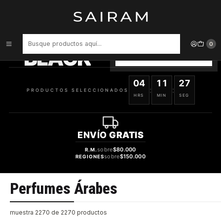
Inicio
Perfume
Perfumes Árabes
PRODUCTOS
SELECCIONADOS
0
BLACK
VER OFERTAS
04
11
27
:
:
PRODUCTOS SELECCIONADOS
HRS
MIN
SEG
ENVÍO
GRATIS
sobre
$80.000
R.M.
sobre
$150.000
REGIONES
Perfumes Árabes
muestra 2270 de 2270 productos