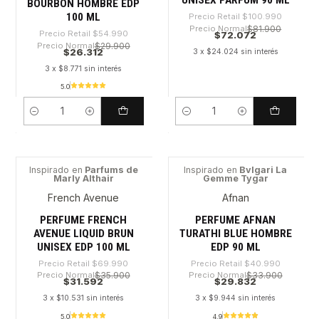
BOURBON HOMBRE EDP
100 ML
Precio Retail
$100.990
Precio Normal
$81.900
Precio Retail
$54.990
$72.072
Precio Normal
$29.900
$26.312
3 x $24.024 sin interés
3 x $8.771 sin interés
5.0
Cantidad
Cantidad
Inspirado en
Parfums de
Inspirado en
Bvlgari La
Marly Althair
Gemme Tygar
-54%
-27%
French Avenue
Afnan
PERFUME FRENCH
PERFUME AFNAN
AVENUE LIQUID BRUN
TURATHI BLUE HOMBRE
UNISEX EDP 100 ML
EDP 90 ML
Precio Retail
$69.990
Precio Retail
$40.990
Precio Normal
$35.900
Precio Normal
$33.900
$31.592
$29.832
3 x $10.531 sin interés
3 x $9.944 sin interés
5.0
4.9