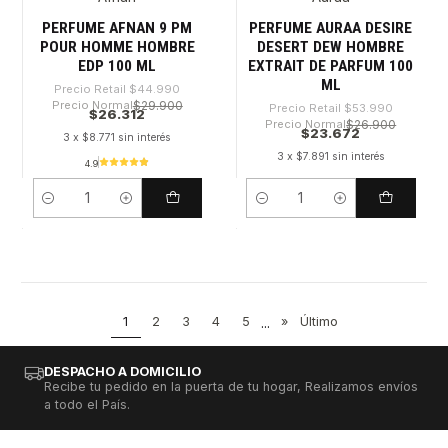
PERFUME AFNAN 9 PM
PERFUME AURAA DESIRE
POUR HOMME HOMBRE
DESERT DEW HOMBRE
EDP 100 ML
EXTRAIT DE PARFUM 100
ML
Precio Retail
$44.990
Precio Normal
$29.900
Precio Retail
$53.990
$26.312
Precio Normal
$26.900
$23.672
3 x $8.771 sin interés
3 x $7.891 sin interés
4.9
Cantidad
Cantidad
1
2
3
4
5
...
»
Último
DESPACHO A DOMICILIO
Recibe tu pedido en la puerta de tu hogar, Realizamos envíos
a todo el País.