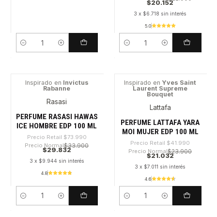
$20.152
3 x $6.718 sin interés
5.0
Cantidad
Cantidad
Inspirado en
Invictus
Inspirado en
Yves Saint
Rabanne
Laurent Supreme
-59%
-49%
Bouquet
Rasasi
Lattafa
PERFUME RASASI HAWAS
PERFUME LATTAFA YARA
ICE HOMBRE EDP 100 ML
MOI MUJER EDP 100 ML
Precio Retail
$73.990
Precio Retail
$41.990
Precio Normal
$33.900
$29.832
Precio Normal
$23.900
$21.032
3 x $9.944 sin interés
3 x $7.011 sin interés
4.8
4.6
Cantidad
Cantidad