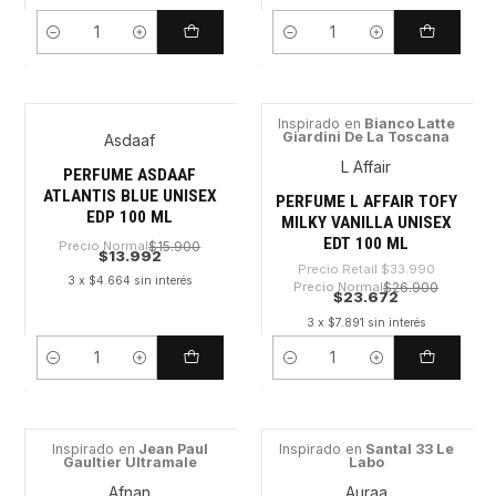
Cantidad
Cantidad
Inspirado en
Bianco Latte
Giardini De La Toscana
Asdaaf
-30%
L Affair
PERFUME ASDAAF
ATLANTIS BLUE UNISEX
PERFUME L AFFAIR TOFY
EDP 100 ML
MILKY VANILLA UNISEX
EDT 100 ML
Precio Normal
$15.900
$13.992
Precio Retail
$33.990
3 x $4.664 sin interés
Precio Normal
$26.900
$23.672
3 x $7.891 sin interés
Cantidad
Cantidad
Inspirado en
Jean Paul
Inspirado en
Santal 33 Le
Gaultier Ultramale
Labo
-41%
-56%
Afnan
Auraa