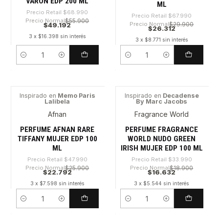
VARON EDP 200 ML
ML
Precio Retail
$68.990
Precio Retail
$67.990
Precio Normal
$55.900
Precio Normal
$29.900
$49.192
$26.312
3 x $16.398 sin interés
3 x $8.771 sin interés
Cantidad
Cantidad
Inspirado en
Memo Paris
Inspirado en
Decadense
Lalibela
By Marc Jacobs
-52%
-51%
Afnan
Fragrance World
PERFUME AFNAN RARE
PERFUME FRAGRANCE
TIFFANY MUJER EDP 100
WORLD NUDO GREEN
ML
IRISH MUJER EDP 100 ML
Precio Retail
$47.990
Precio Retail
$33.990
Precio Normal
$25.900
Precio Normal
$18.900
$22.792
$16.632
3 x $7.598 sin interés
3 x $5.544 sin interés
Cantidad
Cantidad