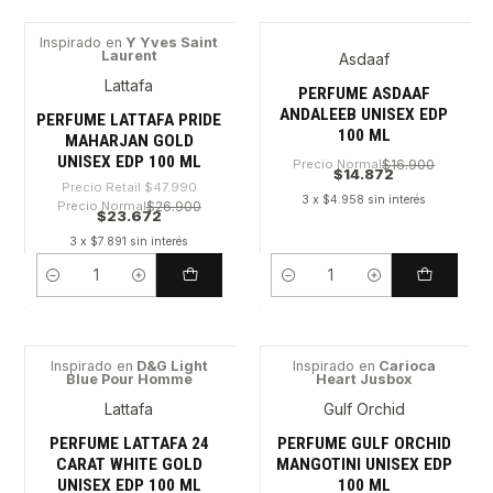
Inspirado en
Y Yves Saint
Laurent
Asdaaf
-50%
Lattafa
PERFUME ASDAAF
ANDALEEB UNISEX EDP
PERFUME LATTAFA PRIDE
100 ML
MAHARJAN GOLD
UNISEX EDP 100 ML
Precio Normal
$16.900
$14.872
Precio Retail
$47.990
3 x $4.958 sin interés
Precio Normal
$26.900
$23.672
3 x $7.891 sin interés
Cantidad
Cantidad
Inspirado en
D&G Light
Inspirado en
Carioca
Blue Pour Homme
Heart Jusbox
-56%
-27%
Lattafa
Gulf Orchid
PERFUME LATTAFA 24
PERFUME GULF ORCHID
CARAT WHITE GOLD
MANGOTINI UNISEX EDP
UNISEX EDP 100 ML
100 ML