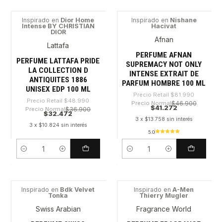
Inspirado en
Dior Home
Inspirado en
Nishane
Intense BY CHRISTIAN
Hacivat
-33%
-49%
DIOR
Afnan
Lattafa
PERFUME AFNAN
PERFUME LATTAFA PRIDE
SUPREMACY NOT ONLY
LA COLLECTION D
INTENSE EXTRAIT DE
ANTIQUITES 1886
PARFUM HOMBRE 100 ML
UNISEX EDP 100 ML
Precio Retail
$81.990
Precio Retail
$48.990
Precio Normal
$46.900
$41.272
Precio Normal
$36.900
$32.472
3 x $13.758 sin interés
3 x $10.824 sin interés
5.0
Cantidad
Cantidad
Inspirado en
Bdk Velvet
Inspirado en
A-Men
Tonka
Thierry Mugler
-28%
-64%
Swiss Arabian
Fragrance World