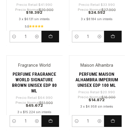
Precio Retail
$41.990
Precio Retail
$33.990
Precio Normal
$20.900
Precio Normal
$27.900
$18.392
$24.552
3 x $6.131 sin interés
3 x $8.184 sin interés
5.0
Cantidad
Cantidad
Fragrance World
Maison Alhambra
-29%
-29%
PERFUME FRAGRANCE
PERFUME MAISON
WORLD SIGNATURE
ALHAMBRA IMPERIUM
BROWN UNISEX EDP 80
UNISEX EDP 100 ML
ML
Precio Retail
$20.990
Precio Normal
$16.900
Precio Retail
$64.990
$14.872
Precio Normal
$51.900
$45.672
3 x $4.958 sin interés
3 x $15.224 sin interés
Cantidad
Cantidad