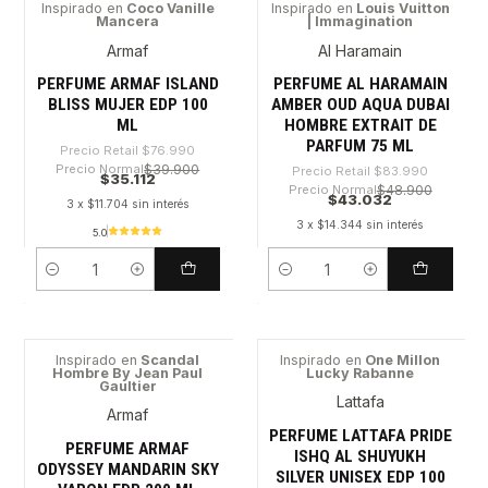
Inspirado en
Coco Vanille
Inspirado en
Louis Vuitton
Mancera
| Immagination
-54%
-48%
Armaf
Al Haramain
PERFUME ARMAF ISLAND
PERFUME AL HARAMAIN
BLISS MUJER EDP 100
AMBER OUD AQUA DUBAI
ML
HOMBRE EXTRAIT DE
PARFUM 75 ML
Precio Retail
$76.990
Precio Normal
$39.900
Precio Retail
$83.990
$35.112
Precio Normal
$48.900
$43.032
3 x $11.704 sin interés
3 x $14.344 sin interés
5.0
Cantidad
Cantidad
Inspirado en
Scandal
Inspirado en
One Millon
Hombre By Jean Paul
Lucky Rabanne
-28%
-61%
Gaultier
Lattafa
Armaf
PERFUME LATTAFA PRIDE
PERFUME ARMAF
ISHQ AL SHUYUKH
ODYSSEY MANDARIN SKY
SILVER UNISEX EDP 100