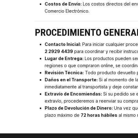
Costos de Envío:
Los costos directos del env
Comercio Electrónico.
PROCEDIMIENTO GENERAL
Contacto Inicial:
Para iniciar cualquier proc
2 2929 4439
para coordinar y recibir instruc
Lugar de Entrega:
Los productos pueden ser
regiones o que compraron online, se coordina
Revisión Técnica:
Todo producto devuelto por
Daños en el Transporte:
Si al momento de la
inmediatamente al transportista y deje consta
Extravío de Encomiendas:
Si su pedido se e
extravío, procederemos a reenviar su compra s
Plazo de Devolución de Dinero:
Una vez que
plazo máximo de
72 horas hábiles
al mismo 