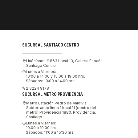
PAGOS SE
Tu compra 
SUCURSAL SANTIAGO CENTRO
Huérfanos # 863 Local 13, Galería España.
Santiago Centro.
.
Lunes a Viernes:
10:00 a 14:00 y 15:00 a 19:00 hrs.
Sábados: 10:00 a 14:00 hrs.
2 3224 9178
SUCURSAL METRO PROVIDENCIA
Metro Estación Pedro de Valdivia
Subterráneo línea 1 local 11 (dentro del
metro) Providencia 1880. Providencia,
.
Santiago.
Lunes a Viernes:
10:00 a 19:00 hrs.
Sábados: 11:00 a 15:30 hrs.