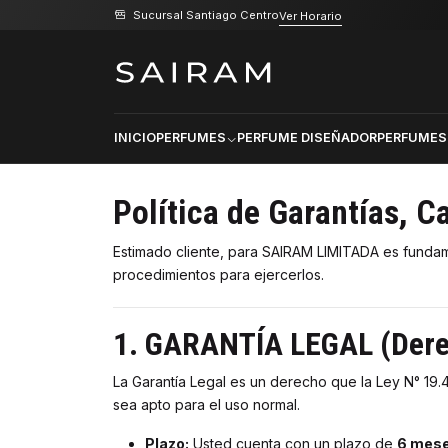
Sucursal Santiago Centro
Ver Horario
Inicio
Políticas de Rembolso
Políticas de Rembo
INICIO
PERFUMES
PERFUME DISEÑADOR
PERFUMES
Política de Garantías, 
Estimado cliente, para SAIRAM LIMITADA es fundame
procedimientos para ejercerlos.
1. GARANTÍA LEGAL (Derec
La Garantía Legal es un derecho que la Ley N° 19.
sea apto para el uso normal.
Plazo:
Usted cuenta con un plazo de
6 mes