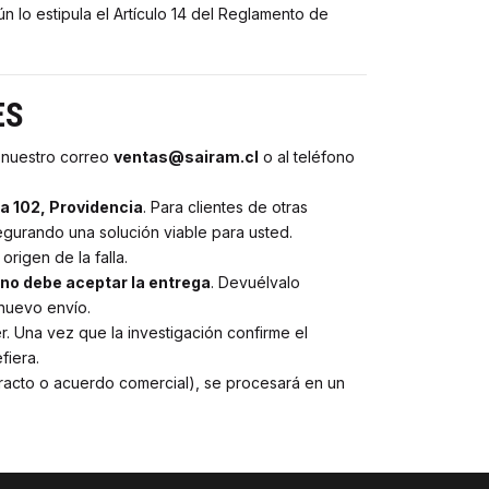
n lo estipula el Artículo 14 del Reglamento de
ES
a nuestro correo
ventas@sairam.cl
o al teléfono
na 102, Providencia
. Para clientes de otras
egurando una solución viable para usted.
rigen de la falla.
no debe aceptar la entrega
. Devuélvalo
 nuevo envío.
r. Una vez que la investigación confirme el
fiera.
racto o acuerdo comercial), se procesará en un