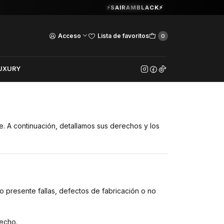
Guardia Vieja 202. Oficina 102.
⚡SAIRAMBLACK⚡
Ver Horarios
Acceso
Lista de favoritos
0
UXURY
. A continuación, detallamos sus derechos y los
 presente fallas, defectos de fabricación o no
echo.