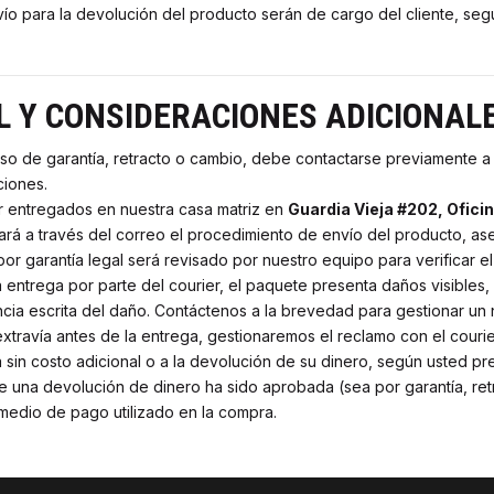
ío para la devolución del producto serán de cargo del cliente, segú
 Y CONSIDERACIONES ADICIONAL
eso de garantía, retracto o cambio, debe contactarse previamente 
ciones.
 entregados en nuestra casa matriz en
Guardia Vieja #202, Ofici
rá a través del correo el procedimiento de envío del producto, as
 garantía legal será revisado por nuestro equipo para verificar el o
 entrega por parte del courier, el paquete presenta daños visibles,
ncia escrita del daño. Contáctenos a la brevedad para gestionar un
xtravía antes de la entrega, gestionaremos el reclamo con el courie
in costo adicional o a la devolución de su dinero, según usted pre
 una devolución de dinero ha sido aprobada (sea por garantía, ret
medio de pago utilizado en la compra.