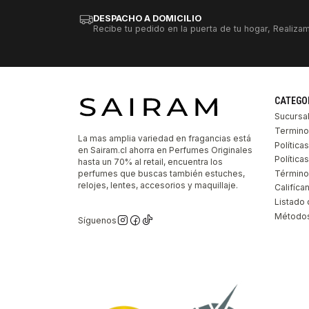
DESPACHO A DOMICILIO
Recibe tu pedido en la puerta de tu hogar, Realizam
CATEGO
Sucursa
Termino
La mas amplia variedad en fragancias está
Política
en Sairam.cl ahorra en Perfumes Originales
Polític
hasta un 70% al retail, encuentra los
perfumes que buscas también estuches,
Término
relojes, lentes, accesorios y maquillaje.
Califíca
Listado 
Métodos
Síguenos