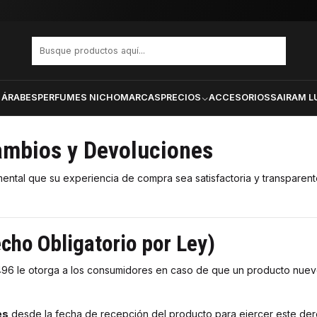
lso
 ÁRABES
PERFUMES NICHO
MARCAS
PRECIOS
ACCESORIOS
SAIRAM L
Cambios y Devoluciones
ntal que su experiencia de compra sea satisfactoria y transparente
ho Obligatorio por Ley)
496 le otorga a los consumidores en caso de que un producto nuevo
es
desde la fecha de recepción del producto para ejercer este der