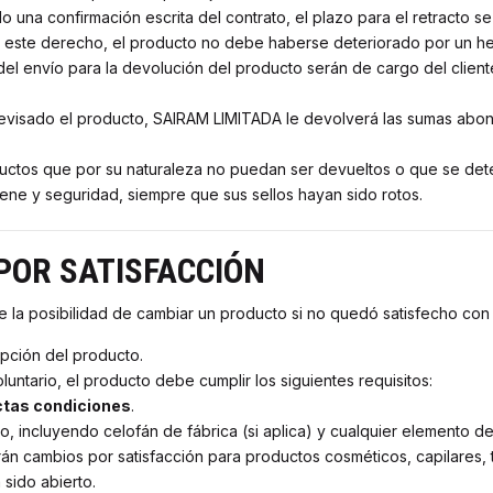
 una confirmación escrita del contrato, el plazo para el retracto s
 este derecho, el producto no debe haberse deteriorado por un he
el envío para la devolución del producto serán de cargo del cliente
evisado el producto, SAIRAM LIMITADA le devolverá las sumas abon
ctos que por su naturaleza no puedan ser devueltos o que se deter
ene y seguridad, siempre que sus sellos hayan sido rotos.
 POR SATISFACCIÓN
e la posibilidad de cambiar un producto si no quedó satisfecho con
pción del producto.
ntario, el producto debe cumplir los siguientes requisitos:
ectas condiciones
.
 incluyendo celofán de fábrica (si aplica) y cualquier elemento de
n cambios por satisfacción para productos cosméticos, capilares, t
sido abierto.