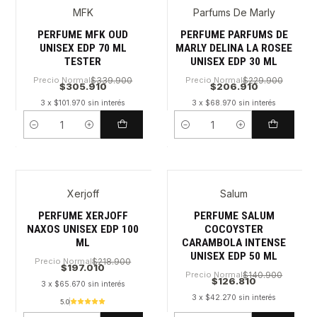
MFK
Parfums De Marly
PERFUME MFK OUD
PERFUME PARFUMS DE
UNISEX EDP 70 ML
MARLY DELINA LA ROSEE
TESTER
UNISEX EDP 30 ML
Precio Normal
$339.900
Precio Normal
$229.900
$305.910
$206.910
3 x $101.970 sin interés
3 x $68.970 sin interés
Cantidad
Cantidad
Xerjoff
Salum
PERFUME XERJOFF
PERFUME SALUM
NAXOS UNISEX EDP 100
COCOYSTER
ML
CARAMBOLA INTENSE
UNISEX EDP 50 ML
Precio Normal
$218.900
$197.010
Precio Normal
$140.900
$126.810
3 x $65.670 sin interés
3 x $42.270 sin interés
5.0