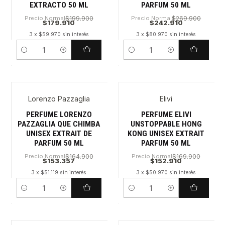
EXTRACTO 50 ML
PARFUM 50 ML
Precio Normal
$199.900
Precio Normal
$269.900
$179.910
$242.910
3 x $59.970 sin interés
3 x $80.970 sin interés
Cantidad
Cantidad
Lorenzo Pazzaglia
Elivi
PERFUME LORENZO
PERFUME ELIVI
PAZZAGLIA QUE CHIMBA
UNSTOPPABLE HONG
UNISEX EXTRAIT DE
KONG UNISEX EXTRAIT
PARFUM 50 ML
PARFUM 50 ML
Precio Normal
$164.900
Precio Normal
$169.900
$153.357
$152.910
3 x $51.119 sin interés
3 x $50.970 sin interés
Cantidad
Cantidad