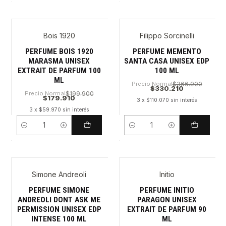
Bois 1920
Filippo Sorcinelli
PERFUME BOIS 1920
PERFUME MEMENTO
MARASMA UNISEX
SANTA CASA UNISEX EDP
EXTRAIT DE PARFUM 100
100 ML
ML
Precio Normal
$366.900
$330.210
Precio Normal
$199.900
$179.910
3 x $110.070 sin interés
3 x $59.970 sin interés
Cantidad
Cantidad
Simone Andreoli
Initio
PERFUME SIMONE
PERFUME INITIO
ANDREOLI DONT ASK ME
PARAGON UNISEX
PERMISSION UNISEX EDP
EXTRAIT DE PARFUM 90
INTENSE 100 ML
ML