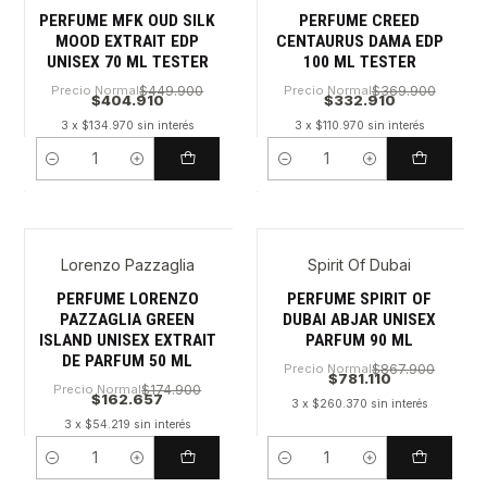
PERFUME MFK OUD SILK
PERFUME CREED
MOOD EXTRAIT EDP
CENTAURUS DAMA EDP
UNISEX 70 ML TESTER
100 ML TESTER
Precio Normal
$449.900
Precio Normal
$369.900
$404.910
$332.910
3 x $134.970 sin interés
3 x $110.970 sin interés
Cantidad
Cantidad
Lorenzo Pazzaglia
Spirit Of Dubai
PERFUME LORENZO
PERFUME SPIRIT OF
PAZZAGLIA GREEN
DUBAI ABJAR UNISEX
ISLAND UNISEX EXTRAIT
PARFUM 90 ML
DE PARFUM 50 ML
Precio Normal
$867.900
$781.110
Precio Normal
$174.900
$162.657
3 x $260.370 sin interés
3 x $54.219 sin interés
Cantidad
Cantidad