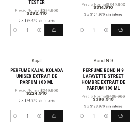
TESTER
Precio Normal
$349.900
$314.910
Precio Normal
$324.900
$292.410
3 x $104.970 sin interés
3 x $97.470 sin interés
Cantidad
Cantidad
Kajal
Bond N 9
PERFUME KAJAL KOLADA
PERFUME BOND N 9
UNISEX EXTRAIT DE
LAFAYETTE STREET
PARFUM 100 ML
HOMBRE EXTRAIT DE
PARFUM 100 ML
Precio Normal
$249.900
$224.910
Precio Normal
$429.900
$386.910
3 x $74.970 sin interés
3 x $128.970 sin interés
Cantidad
Cantidad