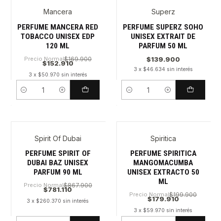
Mancera
Superz
PERFUME MANCERA RED
PERFUME SUPERZ SOHO
TOBACCO UNISEX EDP
UNISEX EXTRAIT DE
120 ML
PARFUM 50 ML
Precio Normal
$169.900
$139.900
$152.910
3 x $46.634 sin interés
3 x $50.970 sin interés
Cantidad
Cantidad
Spirit Of Dubai
Spiritica
PERFUME SPIRIT OF
PERFUME SPIRITICA
DUBAI BAZ UNISEX
MANGOMACUMBA
PARFUM 90 ML
UNISEX EXTRACTO 50
ML
Precio Normal
$867.900
$781.110
Precio Normal
$199.900
$179.910
3 x $260.370 sin interés
3 x $59.970 sin interés