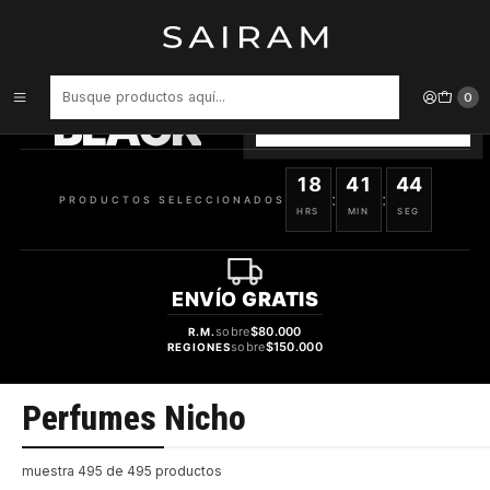
Inicio
Perfume
Perfumes Nicho
PRODUCTOS
SELECCIONADOS
0
BLACK
VER OFERTAS
18
41
44
:
:
PRODUCTOS SELECCIONADOS
HRS
MIN
SEG
ENVÍO
GRATIS
sobre
$80.000
R.M.
sobre
$150.000
REGIONES
Perfumes Nicho
muestra 495 de 495 productos