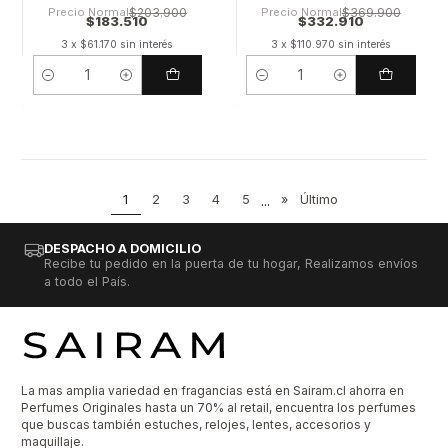
Precio Normal
$203.900
Precio Normal
$369.900
$183.510
$332.910
3 x $61.170 sin interés
3 x $110.970 sin interés
Cantidad
Cantidad
1
2
3
4
5
...
»
Último
DESPACHO A DOMICILIO
Recibe tu pedido en la puerta de tu hogar, Realizamos envíos
a todo el País.
La mas amplia variedad en fragancias está en Sairam.cl ahorra en
Perfumes Originales hasta un 70% al retail, encuentra los perfumes
que buscas también estuches, relojes, lentes, accesorios y
maquillaje.