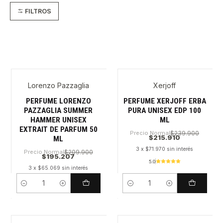
FILTROS
Lorenzo Pazzaglia
Xerjoff
PERFUME LORENZO
PERFUME XERJOFF ERBA
PAZZAGLIA SUMMER
PURA UNISEX EDP 100
HAMMER UNISEX
ML
EXTRAIT DE PARFUM 50
Precio Normal
$239.900
$215.910
ML
3 x $71.970 sin interés
Precio Normal
$209.900
$195.207
5.0
3 x $65.069 sin interés
Cantidad
Cantidad