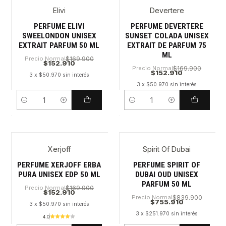
Elivi
Devertere
Nuevo
PERFUME ELIVI
PERFUME DEVERTERE
SWEELONDON UNISEX
SUNSET COLADA UNISEX
EXTRAIT PARFUM 50 ML
EXTRAIT DE PARFUM 75
ML
Precio Normal
$169.900
$152.910
Precio Normal
$169.900
$152.910
3 x $50.970 sin interés
3 x $50.970 sin interés
Cantidad
Cantidad
Xerjoff
Spirit Of Dubai
PERFUME XERJOFF ERBA
PERFUME SPIRIT OF
PURA UNISEX EDP 50 ML
DUBAI OUD UNISEX
PARFUM 50 ML
Precio Normal
$169.900
$152.910
Precio Normal
$839.900
$755.910
3 x $50.970 sin interés
3 x $251.970 sin interés
4.0