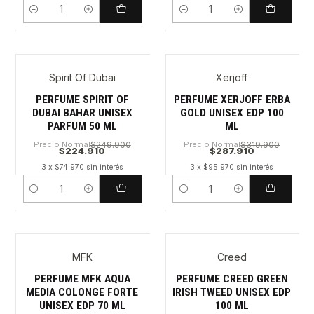
Cantidad
Cantidad
Spirit Of Dubai
Xerjoff
PERFUME SPIRIT OF
PERFUME XERJOFF ERBA
DUBAI BAHAR UNISEX
GOLD UNISEX EDP 100
PARFUM 50 ML
ML
Precio Normal
$249.900
Precio Normal
$319.900
$224.910
$287.910
3 x $74.970 sin interés
3 x $95.970 sin interés
Cantidad
Cantidad
MFK
Creed
PERFUME MFK AQUA
PERFUME CREED GREEN
MEDIA COLONGE FORTE
IRISH TWEED UNISEX EDP
UNISEX EDP 70 ML
100 ML