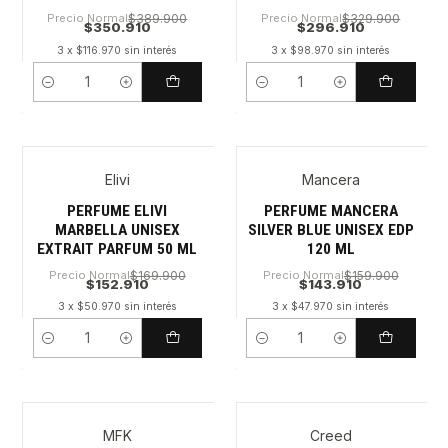
Precio Normal
$389.900
Precio Normal
$329.900
$350.910
$296.910
3 x $116.970 sin interés
3 x $98.970 sin interés
Cantidad
Cantidad
Elivi
Mancera
PERFUME ELIVI
PERFUME MANCERA
MARBELLA UNISEX
SILVER BLUE UNISEX EDP
EXTRAIT PARFUM 50 ML
120 ML
Precio Normal
$169.900
Precio Normal
$159.900
$152.910
$143.910
3 x $50.970 sin interés
3 x $47.970 sin interés
Cantidad
Cantidad
MFK
Creed