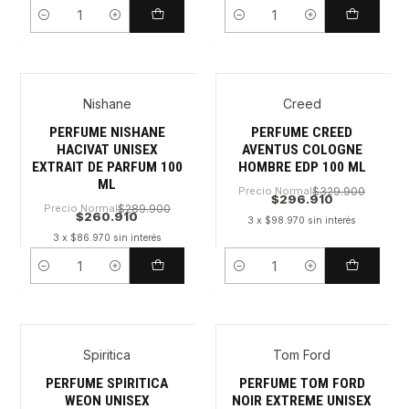
Cantidad
Cantidad
Nishane
Creed
PERFUME NISHANE
PERFUME CREED
HACIVAT UNISEX
AVENTUS COLOGNE
EXTRAIT DE PARFUM 100
HOMBRE EDP 100 ML
ML
Precio Normal
$329.900
$296.910
Precio Normal
$289.900
$260.910
3 x $98.970 sin interés
3 x $86.970 sin interés
Cantidad
Cantidad
Spiritica
Tom Ford
PERFUME SPIRITICA
PERFUME TOM FORD
WEON UNISEX
NOIR EXTREME UNISEX