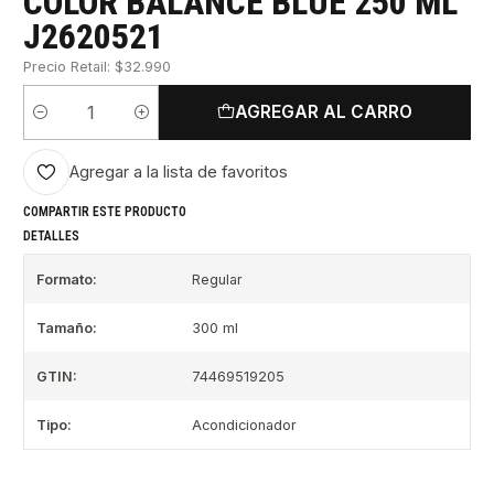
COLOR BALANCE BLUE 250 ML
J2620521
Precio Retail: $32.990
AGREGAR AL CARRO
Cantidad
Agregar a la lista de favoritos
COMPARTIR ESTE PRODUCTO
DETALLES
Formato:
Regular
Tamaño:
300 ml
GTIN:
74469519205
Tipo:
Acondicionador