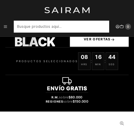
Inicio
Cuidado capilar
ACONDICIONADOR JOICO COLOR BALANCE BLUE 250 ML
J2620521
PRODUCTOS
0
SELECCIONADOS
BLACK
VER OFERTAS
08
16
43
:
:
PRODUCTOS SELECCIONADOS
HRS
MIN
SEG
ENVÍO
GRATIS
sobre
$80.000
R.M.
sobre
$150.000
REGIONES
18%