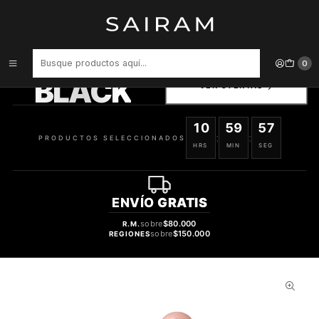
Inicio
Cyber-day
CLINIQUE CHUBBY STICK ILUMINADOR 6 GRS HEFTY HIGHLIGHT 01
PRODUCTOS
0
SELECCIONADOS
BLACK
VER OFERTAS
10
59
56
:
:
PRODUCTOS SELECCIONADOS
HRS
MIN
SEG
ENVÍO
GRATIS
sobre
$80.000
R.M.
sobre
$150.000
REGIONES