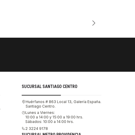
Cantidad
PAGOS SE
Tu compra 
SUCURSAL SANTIAGO CENTRO
Huérfanos # 863 Local 13, Galería España.
Santiago Centro.
.
Lunes a Viernes:
10:00 a 14:00 y 15:00 a 19:00 hrs.
Sábados: 10:00 a 14:00 hrs.
2 3224 9178
SUCURSAL METRO PROVIDENCIA