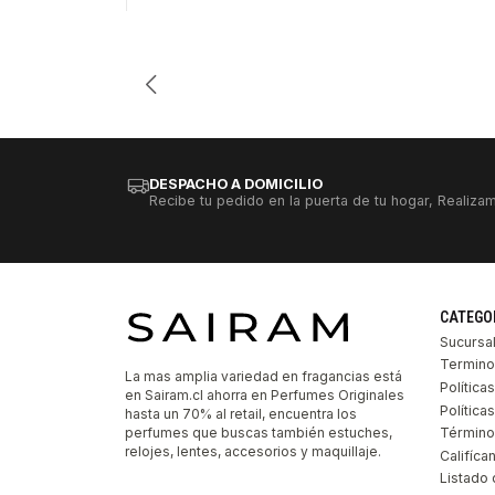
Cantidad
DESPACHO A DOMICILIO
Recibe tu pedido en la puerta de tu hogar, Realizam
CATEGO
Sucursa
Termino
La mas amplia variedad en fragancias está
Política
en Sairam.cl ahorra en Perfumes Originales
Polític
hasta un 70% al retail, encuentra los
perfumes que buscas también estuches,
Término
relojes, lentes, accesorios y maquillaje.
Califíca
Listado 