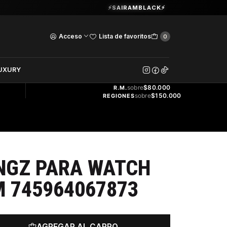
Guardia Vieja 202. Oficina 102.
⚡SAIRAMBLACK⚡
Ver Horarios
Acceso
Lista de favoritos
0
DOS
UXURY
ENVÍO
GRATIS
sobre
$80.000
R.M.
sobre
$150.000
REGIONES
NGZ PARA WATCH
M 745964067873
AGREGAR AL CARRO