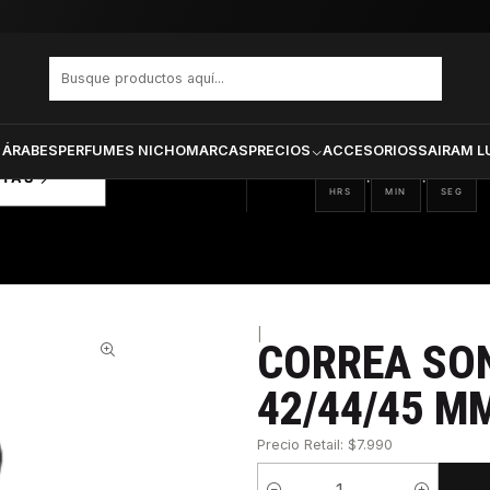
44/45 Mm 745964067873
PRODUCTOS SELECCIONA
CTOS
ONADOS
 ÁRABES
PERFUMES NICHO
MARCAS
PRECIOS
ACCESORIOS
SAIRAM L
01
18
29
:
:
RTAS
HRS
MIN
SEG
|
CORREA SO
39%
42/44/45 M
Precio Retail: $7.990