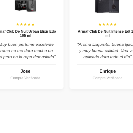
★★★★★
★★★★★
maf Club De Nuit Urban Elixir Edp
Armaf Club De Nuit Intense Edt 
105 ml
ml
Muy buen perfume excelente
"Aroma Exquisito. Buena fijac
aroma no me dura mucho en
y muy buena calidad. Una v
el pero en la ropa demasiado"
aplicado dura todo el día"
Jose
Enrique
Compra Verificada
Compra Verificada