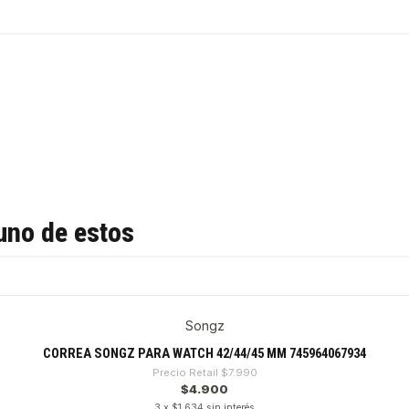
uno de estos
Songz
CORREA SONGZ PARA WATCH 42/44/45 MM 745964067934
Precio Retail
$7.990
$4.900
3 x $1.634 sin interés