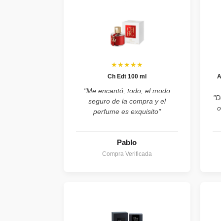
★★★★★
Ch Edt 100 ml
A
"Me encantó, todo, el modo
"D
seguro de la compra y el
o
perfume es exquisito"
Pablo
Compra Verificada