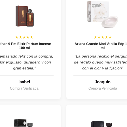
★★★★★
★★★★★
fnan 9 Pm Elixir Parfum Intense
Ariana Grande Mod Vanilla Edp 
100 ml
ml
emasiado feliz con la compra,
"La persona recibio el perg
lor exquisito, duradero y con
de regalo quedo muy satisfe
gran estela."
con el olor y la fijacion"
Isabel
Joaquin
Compra Verificada
Compra Verificada