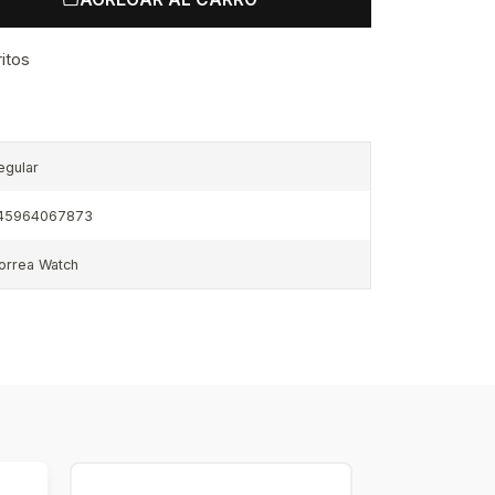
ritos
egular
45964067873
orrea Watch