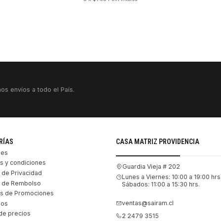
os envíos a todo el País.
RÍAS
CASA MATRIZ PROVIDENCIA
les
s y condiciones
Guardia Vieja # 202
s de Privacidad
Lunes a Viernes: 10:00 a 19:00 hrs
as de Rembolso
Sábados: 11:00 a 15:30 hrs.
s de Promociones
ventas@sairam.cl
nos
de precios
2 2479 3515