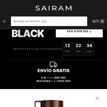
Inicio
Marcas
Armaf
DESODORANTE ARMAF BLACK FOREST PERFUME HOMBRE BODY
SPRAY 200 ML
PRODUCTOS
0
SELECCIONADOS
BLACK
VER OFERTAS
12
22
33
:
:
PRODUCTOS SELECCIONADOS
HRS
MIN
SEG
ENVÍO
GRATIS
sobre
$80.000
R.M.
sobre
$150.000
REGIONES
35%