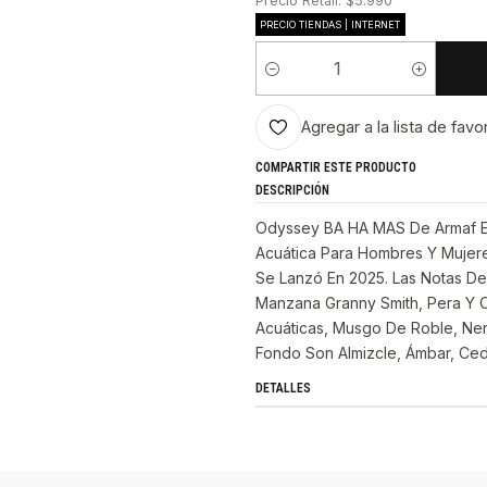
Precio Retail: $5.990
PRECIO TIENDAS | INTERNET
Cantidad
Agregar a la lista de favo
COMPARTIR ESTE PRODUCTO
DESCRIPCIÓN
Odyssey BA HA MAS De Armaf Es 
Acuática Para Hombres Y Mujer
Se Lanzó En 2025. Las Notas De 
Manzana Granny Smith, Pera Y C
Acuáticas, Musgo De Roble, Nenú
Fondo Son Almizcle, Ámbar, Ced
DETALLES