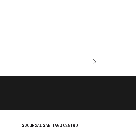
Cantidad
PAGOS SE
Tu compra 
SUCURSAL SANTIAGO CENTRO