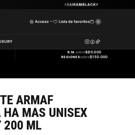
Guardia Vieja 202. Oficina 102.
⚡SAIRAMBLACK⚡
Ver Horarios
Acceso
Lista de favoritos
0
DOS
UXURY
ENVÍO
GRATIS
sobre
$80.000
R.M.
sobre
$150.000
REGIONES
TE ARMAF
 HA MAS UNISEX
 200 ML