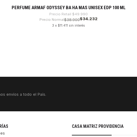
PERFUME ARMAF ODYSSEY BA HA MAS UNISEX EDP 100 ML
Precio Retail
$49.990
$34.232
Precio Normal
$38.900
3 x $11.411 sin interés
os envíos a todo el País.
RÍAS
CASA MATRIZ PROVIDENCIA
les