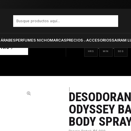
 BA HA MAS UNISEX BODY SPRAY 200 ML
PRODUCTOS SELECCIONA
CTOS
ONADOS
 ÁRABES
PERFUMES NICHO
MARCAS
PRECIOS
ACCESORIOS
SAIRAM L
07
45
15
:
:
RTAS
HRS
MIN
SEG
|
DESODORAN
28%
ODYSSEY BA
BODY SPRAY