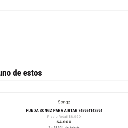
uno de estos
Songz
FUNDA SONGZ PARA AIRTAG 745964142594
Precio Retail
$8.990
$4.900
3 x $1.634 sin interés