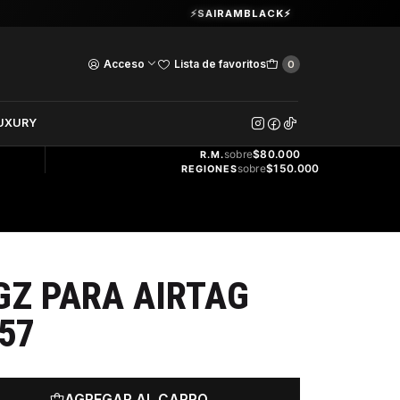
Guardia Vieja 202. Oficina 102.
⚡SAIRAMBLACK⚡
Ver Horarios
Acceso
Lista de favoritos
0
DOS
UXURY
ENVÍO
GRATIS
sobre
$80.000
R.M.
sobre
$150.000
REGIONES
GZ PARA AIRTAG
57
AGREGAR AL CARRO