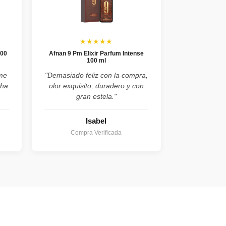
★★★★★
100
Afnan 9 Pm Elixir Parfum Intense
100 ml
ume
"Demasiado feliz con la compra,
cha
olor exquisito, duradero y con
gran estela."
Isabel
Compra Verificada