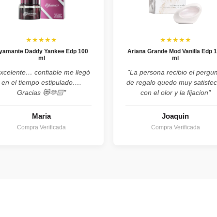
★★★★★
★★★★★
yamante Daddy Yankee Edp 100
Ariana Grande Mod Vanilla Edp 
ml
ml
xcelente… confiable me llegó
"La persona recibio el perg
en el tiempo estipulado….
de regalo quedo muy satisfe
Gracias 😻🫶🏻"
con el olor y la fijacion"
Maria
Joaquin
Compra Verificada
Compra Verificada