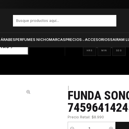
 Airtag 745964142457
PRODUCTOS SELECCIONA
CTOS
ONADOS
 ÁRABES
PERFUMES NICHO
MARCAS
PRECIOS
ACCESORIOS
SAIRAM L
12
20
36
:
:
RTAS
HRS
MIN
SEG
|
FUNDA SON
45%
7459641424
Precio Retail: $8.990