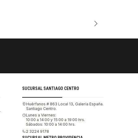
Cantidad
PAGOS SE
Tu compra 
SUCURSAL SANTIAGO CENTRO
Huérfanos # 863 Local 13, Galería España.
Santiago Centro.
.
Lunes a Viernes:
10:00 a 14:00 y 15:00 a 19:00 hrs.
Sábados: 10:00 a 14:00 hrs.
2 3224 9178
SUCURSAL METRO PROVIDENCIA