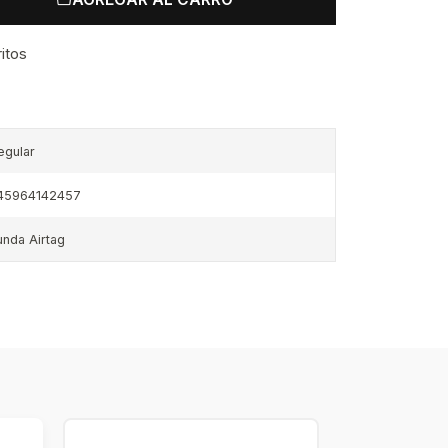
ritos
egular
45964142457
unda Airtag