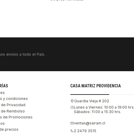
os envíos a todo el País.
RÍAS
CASA MATRIZ PROVIDENCIA
les
s y condiciones
Guardia Vieja # 202
s de Privacidad
Lunes a Viernes: 10:00 a 19:00 hrs
as de Rembolso
Sábados: 11:00 a 15:30 hrs.
s de Promociones
ventas@sairam.cl
nos
de precios
2 2479 3515