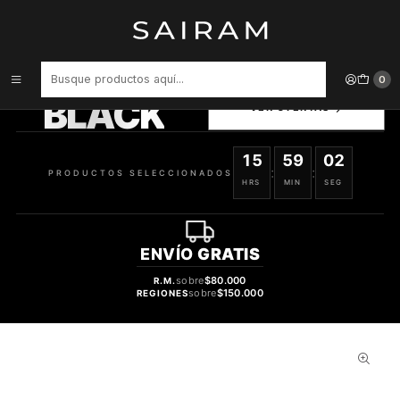
Inicio
Accesorios para Dispositivos
Funda Tactica Songz Para Movil Samsung A03S 617930350138
PRODUCTOS
0
SELECCIONADOS
BLACK
VER OFERTAS
15
59
01
:
:
PRODUCTOS SELECCIONADOS
HRS
MIN
SEG
ENVÍO
GRATIS
sobre
$80.000
R.M.
sobre
$150.000
REGIONES
30%