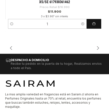
XS/SE 617930361462
Precio Retail
$16.990
$11.900
3 x $3.967 sin interés
Cantidad
DESPACHO A DOMICILIO
Recibe tu pedido en la puerta de tu hogar, Realizamos envíos
a todo el País.
La mas amplia variedad en fragancias está en Sairam.cl ahorra en
Perfumes Originales hasta un 70% al retail, encuentra los perfumes
que buscas también estuches, relojes, lentes, accesorios y
maquillaje.