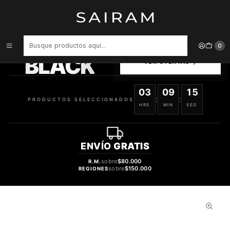
Inicio
Perfume
Perfumes de Hombre
PERFUME LACOSTE ESSENTIAL VARON EDT 125 ML
PRODUCTOS
0
SELECCIONADOS
BLACK
VER OFERTAS
03
09
14
:
:
PRODUCTOS SELECCIONADOS
HRS
MIN
SEG
ENVÍO
GRATIS
sobre
$80.000
R.M.
sobre
$150.000
REGIONES
43%