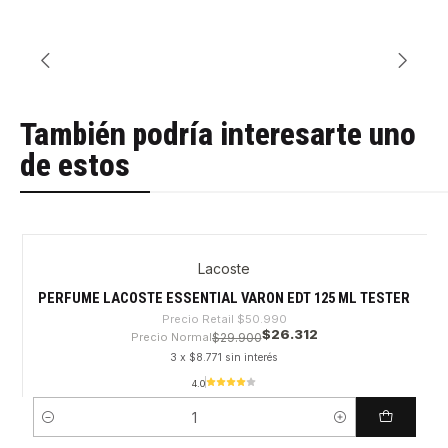
También podría interesarte uno
de estos
Lacoste
-48%
PERFUME LACOSTE ESSENTIAL VARON EDT 125 ML TESTER
Precio Retail
$50.990
$26.312
Precio Normal
$29.900
3 x $8.771 sin interés
4.0
Cantidad