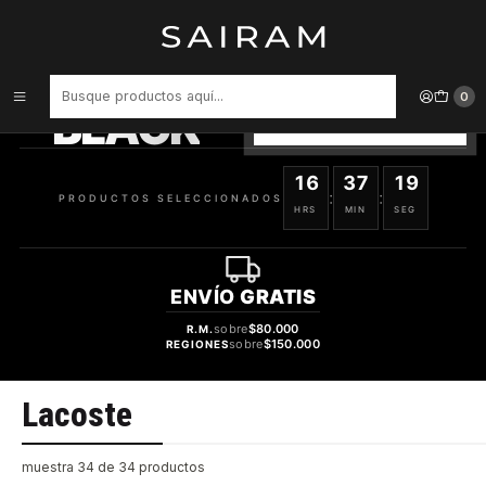
Inicio
Marcas
Lacoste
PRODUCTOS
SELECCIONADOS
0
BLACK
VER OFERTAS
16
37
19
:
:
PRODUCTOS SELECCIONADOS
HRS
MIN
SEG
ENVÍO
GRATIS
sobre
$80.000
R.M.
sobre
$150.000
REGIONES
Lacoste
muestra 34 de 34 productos