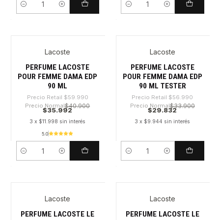
Cantidad
Cantidad
Lacoste
Lacoste
-40%
-47%
PERFUME LACOSTE
PERFUME LACOSTE
POUR FEMME DAMA EDP
POUR FEMME DAMA EDP
90 ML
90 ML TESTER
Precio Retail
$59.990
Precio Retail
$56.990
Precio Normal
$40.900
Precio Normal
$33.900
$35.992
$29.832
3 x $11.998 sin interés
3 x $9.944 sin interés
5.0
Cantidad
Cantidad
Lacoste
Lacoste
-34%
-32%
PERFUME LACOSTE LE
PERFUME LACOSTE LE