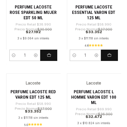
PERFUME LACOSTE
PERFUME LACOSTE
ROSE SPARKLING MUJER
ESSENTIAL VARON EDT
EDT 50 ML
125 ML
Precio Retail
$38.990
Precio Retail
$58.990
Precio Normal
$30.900
Precio Normal
$37.900
$27.192
$33.352
3 x $9.064 sin interés
3 x $11.118 sin interés
4.8
Cantidad
Cantidad
Lacoste
Lacoste
-43%
-53%
PERFUME LACOSTE RED
PERFUME LACOSTE L
VARON EDT 125 ML
HOMME VARON EDT 100
ML
Precio Retail
$58.990
Precio Normal
$37.900
Precio Retail
$69.990
$33.352
Precio Normal
$36.900
$32.472
3 x $11.118 sin interés
3 x $10.824 sin interés
5.0