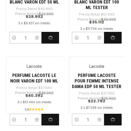
BLANC VARON EDT 50 ML
BLANC VARON EDT 100
ML TESTER
Precio Retail
$43.990
Precio Normal
$32.900
Precio Retail
$51.990
$28.952
Precio Normal
$39.900
$35.112
3 x $9.651 sin interés
3 x $11.704 sin interés
Cantidad
Cantidad
Lacoste
Lacoste
-30%
-40%
PERFUME LACOSTE LE
PERFUME LACOSTE
NOIR VARON EDT 100 ML
POUR FEMME INTENSE
DAMA EDP 50 ML TESTER
Precio Retail
$57.990
Precio Normal
$45.900
Precio Retail
$37.990
$40.392
Precio Normal
$25.900
$22.792
3 x $13.464 sin interés
3 x $7.598 sin interés
5.0
Cantidad
Cantidad