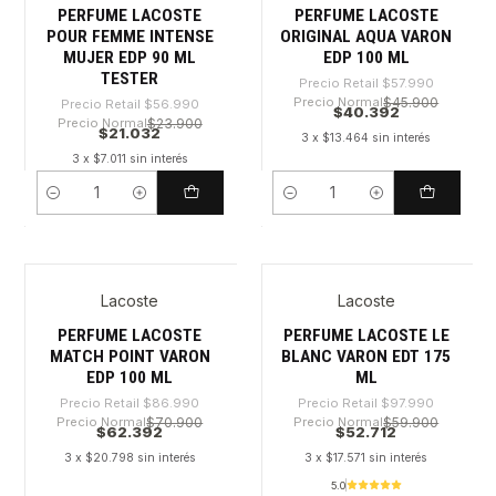
PERFUME LACOSTE
PERFUME LACOSTE
POUR FEMME INTENSE
ORIGINAL AQUA VARON
MUJER EDP 90 ML
EDP 100 ML
TESTER
Precio Retail
$57.990
Precio Normal
$45.900
Precio Retail
$56.990
$40.392
Precio Normal
$23.900
$21.032
3 x $13.464 sin interés
3 x $7.011 sin interés
Cantidad
Cantidad
Lacoste
Lacoste
-28%
-46%
Nuevo
Agotado
PERFUME LACOSTE
PERFUME LACOSTE LE
MATCH POINT VARON
BLANC VARON EDT 175
EDP 100 ML
ML
Precio Retail
$86.990
Precio Retail
$97.990
Precio Normal
$70.900
Precio Normal
$59.900
$62.392
$52.712
3 x $20.798 sin interés
3 x $17.571 sin interés
5.0