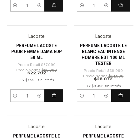
Cantidad
Cantidad
Lacoste
Lacoste
-40%
-28%
PERFUME LACOSTE
PERFUME LACOSTE LE
POUR FEMME DAMA EDP
BLANC EAU INTENSE
50 ML
HOMBRE EDT 100 ML
TESTER
Precio Retail
$37.990
Precio Normal
$25.900
Precio Retail
$38.990
$22.792
Precio Normal
$31.900
$28.072
3 x $7.598 sin interés
3 x $9.358 sin interés
Cantidad
Cantidad
Lacoste
Lacoste
-51%
-38%
PERFUME LACOSTE LE
PERFUME LACOSTE