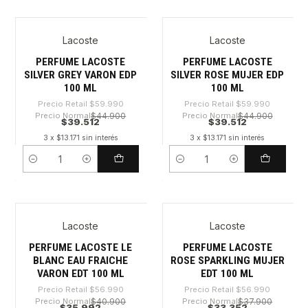
Lacoste
Lacoste
-34%
-34%
PERFUME LACOSTE
PERFUME LACOSTE
SILVER GREY VARON EDP
SILVER ROSE MUJER EDP
100 ML
100 ML
Precio Retail
$59.990
Precio Retail
$59.990
Precio Normal
$44.900
Precio Normal
$44.900
$39.512
$39.512
3 x $13.171 sin interés
3 x $13.171 sin interés
Cantidad
Cantidad
Lacoste
Lacoste
-36%
-41%
PERFUME LACOSTE LE
PERFUME LACOSTE
BLANC EAU FRAICHE
ROSE SPARKLING MUJER
VARON EDT 100 ML
EDT 100 ML
Precio Retail
$56.990
Precio Retail
$56.990
Precio Normal
$40.900
Precio Normal
$37.900
$35.992
$33.352