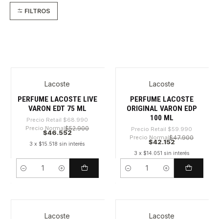
FILTROS
Lacoste
Lacoste
-32%
-29%
PERFUME LACOSTE LIVE
PERFUME LACOSTE
VARON EDT 75 ML
ORIGINAL VARON EDP
100 ML
Precio Retail
$68.990
Precio Normal
$52.900
Precio Retail
$59.990
$46.552
Precio Normal
$47.900
$42.152
3 x $15.518 sin interés
3 x $14.051 sin interés
Cantidad
Cantidad
Lacoste
Lacoste
-30%
-43%