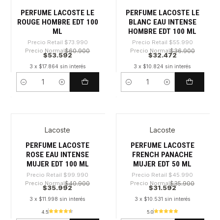
PERFUME LACOSTE LE
PERFUME LACOSTE LE
ROUGE HOMBRE EDT 100
BLANC EAU INTENSE
ML
HOMBRE EDT 100 ML
Precio Retail
$73.990
Precio Retail
$55.990
Precio Normal
$60.900
Precio Normal
$36.900
$53.592
$32.472
3 x $17.864 sin interés
3 x $10.824 sin interés
Cantidad
Cantidad
Lacoste
Lacoste
-64%
-31%
PERFUME LACOSTE
PERFUME LACOSTE
ROSE EAU INTENSE
FRENCH PANACHE
MUJER EDT 100 ML
MUJER EDT 50 ML
Precio Retail
$99.990
Precio Retail
$45.990
Precio Normal
$40.900
Precio Normal
$35.900
$35.992
$31.592
3 x $11.998 sin interés
3 x $10.531 sin interés
4.5
5.0