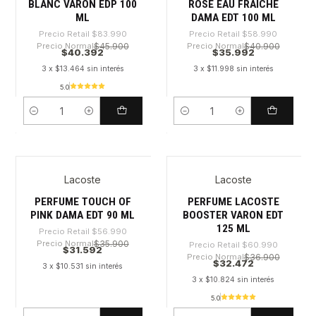
BLANC VARON EDP 100
ROSE EAU FRAICHE
ML
DAMA EDT 100 ML
Precio Retail
$83.990
Precio Retail
$58.990
Precio Normal
$45.900
Precio Normal
$40.900
$40.392
$35.992
3 x $13.464 sin interés
3 x $11.998 sin interés
5.0
Cantidad
Cantidad
Lacoste
Lacoste
-44%
-46%
PERFUME TOUCH OF
PERFUME LACOSTE
PINK DAMA EDT 90 ML
BOOSTER VARON EDT
125 ML
Precio Retail
$56.990
Precio Normal
$35.900
Precio Retail
$60.990
$31.592
Precio Normal
$36.900
$32.472
3 x $10.531 sin interés
3 x $10.824 sin interés
5.0