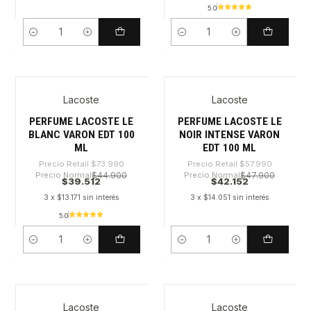
5.0
Cantidad
Cantidad
Lacoste
Lacoste
-46%
-27%
PERFUME LACOSTE LE
PERFUME LACOSTE LE
BLANC VARON EDT 100
NOIR INTENSE VARON
ML
EDT 100 ML
Precio Retail
$73.990
Precio Retail
$57.990
Precio Normal
$44.900
Precio Normal
$47.900
$39.512
$42.152
3 x $13.171 sin interés
3 x $14.051 sin interés
5.0
Cantidad
Cantidad
Lacoste
Lacoste
-27%
-42%