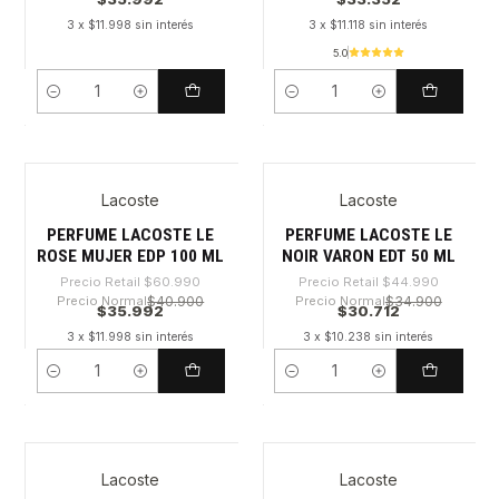
3 x $11.998 sin interés
3 x $11.118 sin interés
5.0
Cantidad
Cantidad
Lacoste
Lacoste
-40%
-31%
PERFUME LACOSTE LE
PERFUME LACOSTE LE
ROSE MUJER EDP 100 ML
NOIR VARON EDT 50 ML
Precio Retail
$60.990
Precio Retail
$44.990
Precio Normal
$40.900
Precio Normal
$34.900
$35.992
$30.712
3 x $11.998 sin interés
3 x $10.238 sin interés
Cantidad
Cantidad
Lacoste
Lacoste
-63%
-30%