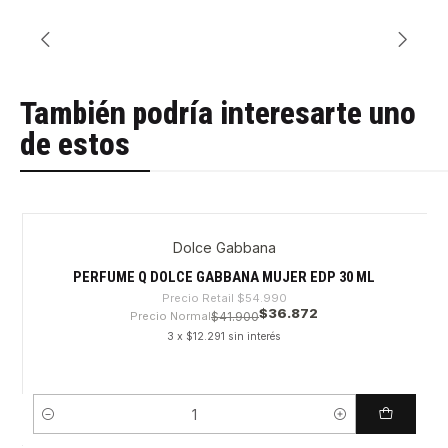
También podría interesarte uno
de estos
Dolce Gabbana
-32%
Nuevo
PERFUME Q DOLCE GABBANA MUJER EDP 30 ML
Precio Retail
$54.990
$36.872
Precio Normal
$41.900
3 x $12.291 sin interés
Cantidad