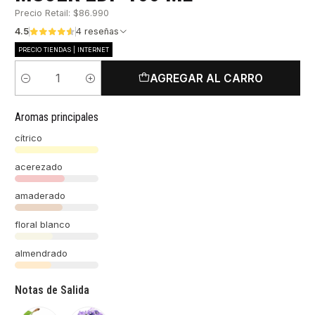
Precio Retail: $86.990
4.5
4 reseñas
PRECIO TIENDAS | INTERNET
AGREGAR AL CARRO
Cantidad
Aromas principales
cítrico
acerezado
amaderado
floral blanco
almendrado
Notas de Salida