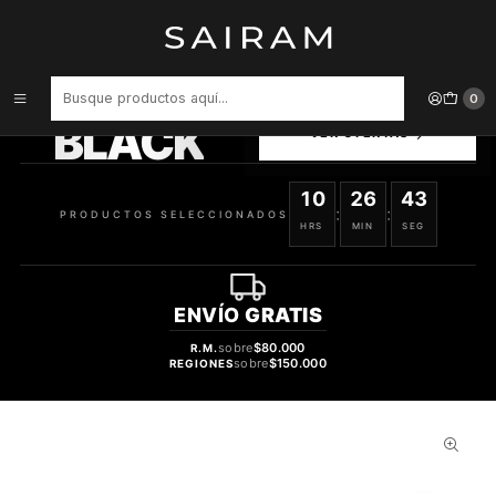
Inicio
Perfume
Perfumes de Mujer
PERFUME Q DOLCE GABBANA MUJER EDP 100 ML
PRODUCTOS
0
SELECCIONADOS
BLACK
VER OFERTAS
10
26
42
:
:
PRODUCTOS SELECCIONADOS
HRS
MIN
SEG
ENVÍO
GRATIS
sobre
$80.000
R.M.
sobre
$150.000
REGIONES
37%