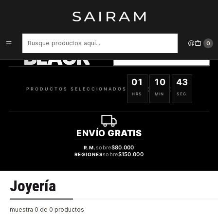
Inicio
Joyería
PRODUCTOS
SELECCIONADOS
0
BLACK
VER OFERTAS
01
10
43
:
:
PRODUCTOS SELECCIONADOS
HRS
MIN
SEG
ENVÍO
GRATIS
sobre
$80.000
R.M.
sobre
$150.000
REGIONES
Joyería
muestra 0 de 0 productos