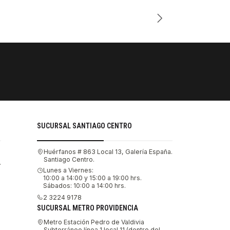
Cantidad
PAGOS SE
Tu compra 
SUCURSAL SANTIAGO CENTRO
Huérfanos # 863 Local 13, Galería España.
Santiago Centro.
.
Lunes a Viernes:
10:00 a 14:00 y 15:00 a 19:00 hrs.
Sábados: 10:00 a 14:00 hrs.
2 3224 9178
SUCURSAL METRO PROVIDENCIA
Metro Estación Pedro de Valdivia
Subterráneo línea 1 local 11 (dentro del