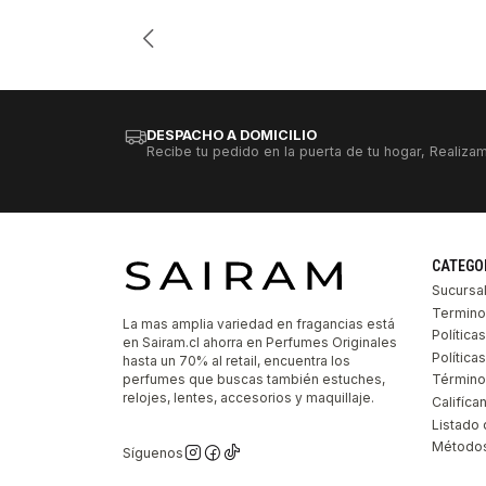
Cantidad
DESPACHO A DOMICILIO
Recibe tu pedido en la puerta de tu hogar, Realizam
CATEGO
Sucursa
Termino
La mas amplia variedad en fragancias está
Política
en Sairam.cl ahorra en Perfumes Originales
Polític
hasta un 70% al retail, encuentra los
perfumes que buscas también estuches,
Término
relojes, lentes, accesorios y maquillaje.
Califíca
Listado 
Métodos
Síguenos