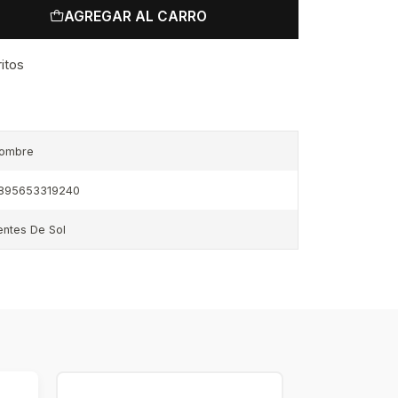
AGREGAR AL CARRO
ritos
ombre
895653319240
entes De Sol