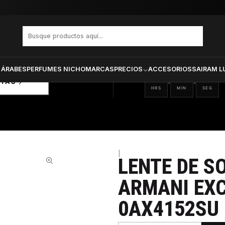
ge Hombre 0Ax4152Su 83688E 55
PRODUCTOS SELECCIONA
CTOS
ONADOS
 ÁRABES
PERFUMES NICHO
MARCAS
PRECIOS
ACCESORIOS
SAIRAM L
01
34
35
:
:
RTAS
HRS
MIN
SEG
|
LENTE DE S
ARMANI EX
0AX4152SU 