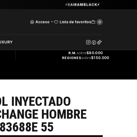
Guardia Vieja 202. Oficina 102.
⚡SAIRAMBLACK⚡
Ver Horarios
Acceso
Lista de favoritos
0
DOS
UXURY
ENVÍO
GRATIS
sobre
$80.000
R.M.
sobre
$150.000
REGIONES
OL INYECTADO
CHANGE HOMBRE
83688E 55