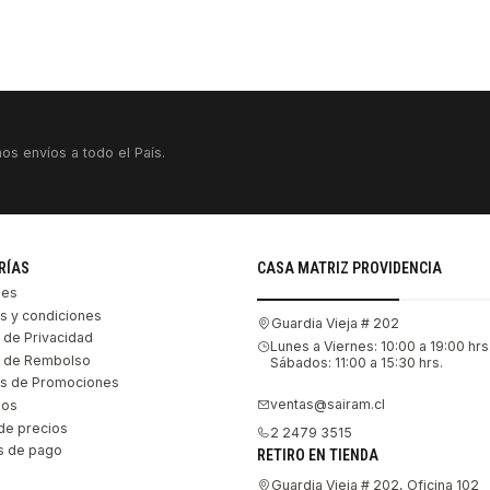
os envíos a todo el País.
RÍAS
CASA MATRIZ PROVIDENCIA
les
s y condiciones
Guardia Vieja # 202
s de Privacidad
Lunes a Viernes: 10:00 a 19:00 hrs
as de Rembolso
Sábados: 11:00 a 15:30 hrs.
s de Promociones
ventas@sairam.cl
nos
de precios
2 2479 3515
 de pago
RETIRO EN TIENDA
Guardia Vieja # 202, Oficina 102