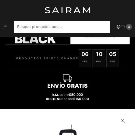
Inicio
Maletas
Maleta De Fibra 4 Ruedas Grande Impresa Estrellas De Mar
PRODUCTOS
0
SELECCIONADOS
BLACK
VER OFERTAS
06
10
04
:
:
PRODUCTOS SELECCIONADOS
HRS
MIN
SEG
ENVÍO
GRATIS
sobre
$80.000
R.M.
sobre
$150.000
REGIONES