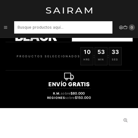
Inicio
Maletas
Maleta De Fibra 4 Ruedas Mediana Lisa Beige
PRODUCTOS
SELECCIONADOS
0
BLACK
VER OFERTAS
10
53
32
:
:
PRODUCTOS SELECCIONADOS
HRS
MIN
SEG
ENVÍO
GRATIS
sobre
$80.000
R.M.
sobre
$150.000
REGIONES