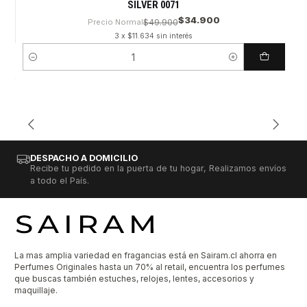
SILVER 0071
$34.900
Precio Normal
$49.900
3 x $11.634 sin interés
Cantidad
DESPACHO A DOMICILIO
Recibe tu pedido en la puerta de tu hogar, Realizamos envíos
a todo el País.
La mas amplia variedad en fragancias está en Sairam.cl ahorra en
Perfumes Originales hasta un 70% al retail, encuentra los perfumes
que buscas también estuches, relojes, lentes, accesorios y
maquillaje.