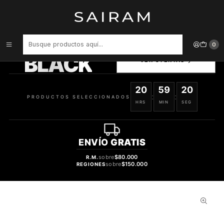
Inicio
Maletas
Maleta De Fibra 4 Ruedas Mediana Lisa Notebook Silver 0070
PRODUCTOS
0
SELECCIONADOS
BLACK
VER OFERTAS
20
59
19
:
:
PRODUCTOS SELECCIONADOS
HRS
MIN
SEG
ENVÍO
GRATIS
sobre
$80.000
R.M.
sobre
$150.000
REGIONES