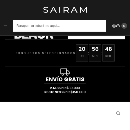
Inicio
Maletas
Maleta De Fibra 4 Ruedas Mediana Lisa Purple
PRODUCTOS
SELECCIONADOS
0
BLACK
VER OFERTAS
20
56
47
:
:
PRODUCTOS SELECCIONADOS
HRS
MIN
SEG
ENVÍO
GRATIS
sobre
$80.000
R.M.
sobre
$150.000
REGIONES