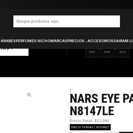
PRODUCTOS SELECCIONA
CTOS
ONADOS
 ÁRABES
PERFUMES NICHO
MARCAS
PRECIOS
ACCESORIOS
SAIRAM L
13
51
55
:
:
RTAS
HRS
MIN
SEG
|
NARS EYE P
81%
N8147LE
Precio Retail: $23.990
PRECIO TIENDAS | INTERNET