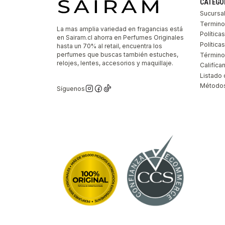
CATEGO
Sucursa
Termino
La mas amplia variedad en fragancias está
Política
en Sairam.cl ahorra en Perfumes Originales
Polític
hasta un 70% al retail, encuentra los
perfumes que buscas también estuches,
Término
relojes, lentes, accesorios y maquillaje.
Califíca
Listado 
Métodos
Síguenos