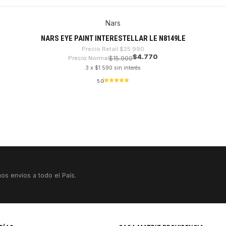
Nars
NARS EYE PAINT INTERESTELLAR LE N8149LE
Precio Retail
$25.990
$4.770
Precio Normal
$15.900
3 x $1.590 sin interés
5.0
os envíos a todo el País.