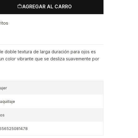
AGREGAR AL CARRO
ritos
de doble textura de larga duración para ojos es
n color vibrante que se desliza suavemente por
ujer
aquillaje
jos
656525081478