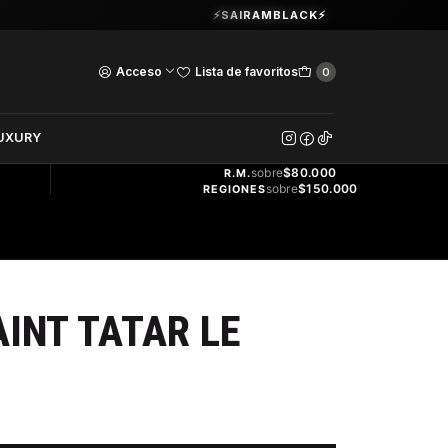
Guardia Vieja 202. Oficina 102.
⚡SAIRAMBLACK⚡
Ver Horarios
Acceso
Lista de favoritos
0
DOS
UXURY
ENVÍO
GRATIS
sobre
$80.000
R.M.
sobre
$150.000
REGIONES
AINT TATAR LE