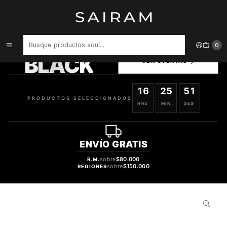
Inicio
Cosméticos
Nars Nmu Velvet Matte Lip Pencil Good Times N2485
PRODUCTOS
0
SELECCIONADOS
BLACK
VER OFERTAS
16
25
50
:
:
PRODUCTOS SELECCIONADOS
HRS
MIN
SEG
ENVÍO
GRATIS
sobre
$80.000
R.M.
sobre
$150.000
REGIONES
83%