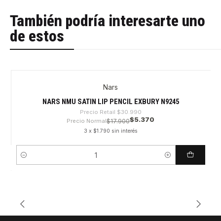
También podría interesarte uno
de estos
Nars
-82%
NARS NMU SATIN LIP PENCIL EXBURY N9245
Precio Retail
$30.990
$5.370
Precio Normal
$17.900
3 x $1.790 sin interés
Cantidad