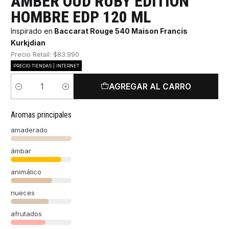
AMBER OUD RUBY EDITION
HOMBRE EDP 120 ML
Inspirado en
Baccarat Rouge 540 Maison Francis
Kurkjdian
Precio Retail: $83.990
PRECIO TIENDAS | INTERNET
AGREGAR AL CARRO
Cantidad
Aromas principales
amaderado
ámbar
animálico
nueces
afrutados