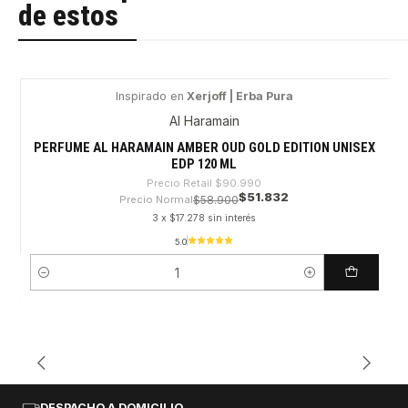
de estos
Inspirado en
Xerjoff | Erba Pura
-43%
Al Haramain
PERFUME AL HARAMAIN AMBER OUD GOLD EDITION UNISEX
EDP 120 ML
Precio Retail
$90.990
$51.832
Precio Normal
$58.900
3 x $17.278 sin interés
5.0
Cantidad
DESPACHO A DOMICILIO