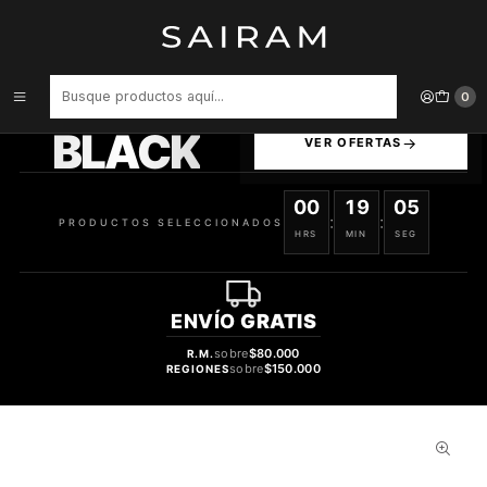
Inicio
Perfume
Perfumes de Hombre
PERFUME AL HARAMAIN AMBER OUD RUBY EDITION HOMBRE EDP
120 ML
PRODUCTOS
0
SELECCIONADOS
BLACK
VER OFERTAS
00
19
04
:
:
PRODUCTOS SELECCIONADOS
HRS
MIN
SEG
ENVÍO
GRATIS
sobre
$80.000
R.M.
sobre
$150.000
REGIONES
52%