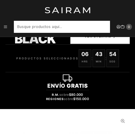
Inicio
Perfume
Perfumes Unisex
Perfume Al Haramain Portfolio Euphoric Roots Unisex Edp 75 ml
PRODUCTOS
0
SELECCIONADOS
BLACK
VER OFERTAS
06
43
53
:
:
PRODUCTOS SELECCIONADOS
HRS
MIN
SEG
ENVÍO
GRATIS
sobre
$80.000
R.M.
sobre
$150.000
REGIONES
53%