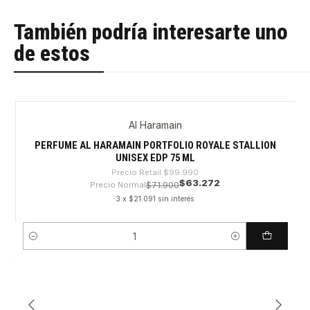
También podría interesarte uno
de estos
Al Haramain
-36%
PERFUME AL HARAMAIN PORTFOLIO ROYALE STALLION
UNISEX EDP 75 ML
Precio Retail
$99.990
$63.272
Precio Normal
$71.900
3 x $21.091 sin interés
Cantidad