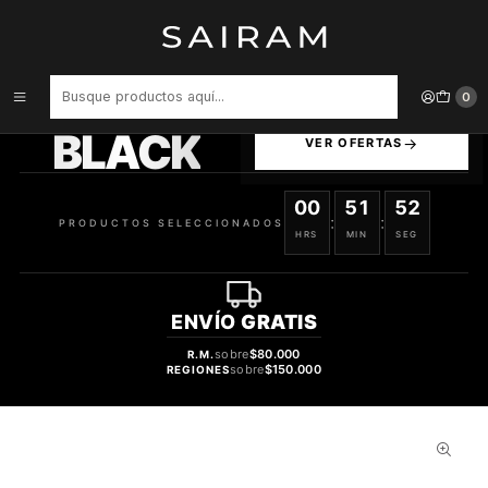
Inicio
Perfume
Perfumes de Mujer
PERFUME ALEXANDRIA BLACK TIE AFFAIR UNISEX PARFUM
EXTRACT 55 ML
PRODUCTOS
0
SELECCIONADOS
BLACK
VER OFERTAS
00
51
51
:
:
PRODUCTOS SELECCIONADOS
HRS
MIN
SEG
ENVÍO
GRATIS
sobre
$80.000
R.M.
sobre
$150.000
REGIONES
38%