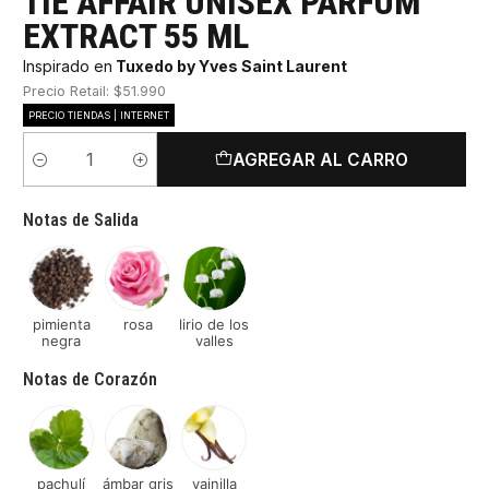
TIE AFFAIR UNISEX PARFUM
EXTRACT 55 ML
Inspirado en
Tuxedo by Yves Saint Laurent
Precio Retail: $51.990
PRECIO TIENDAS | INTERNET
AGREGAR AL CARRO
Cantidad
Notas de Salida
pimienta
rosa
lirio de los
negra
valles
Notas de Corazón
pachulí
ámbar gris
vainilla