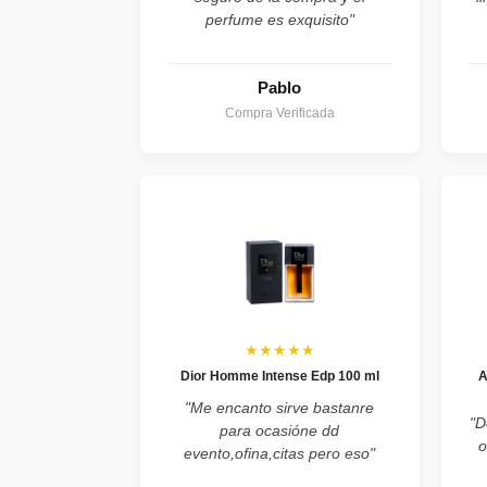
perfume es exquisito"
Pablo
Compra Verificada
★★★★★
Dior Homme Intense Edp 100 ml
A
"Me encanto sirve bastanre
"D
para ocasióne dd
o
evento,ofina,citas pero eso"