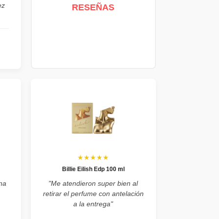
ez
RESEÑAS
★★★★★
Billie Eilish Edp 100 ml
na
"Me atendieron super bien al
retirar el perfume con antelación
a la entrega"