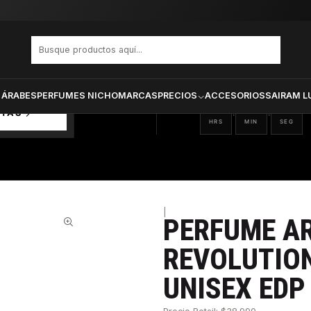
YSSEY REVOLUTION ULTRA EDITION UNISEX EDP 100 ML
PRODUCTOS SELECCIONA
CTOS
ONADOS
 ÁRABES
PERFUMES NICHO
MARCAS
PRECIOS
ACCESORIOS
SAIRAM L
02
32
14
:
:
RTAS
HRS
MIN
SEG
|
PERFUME A
28%
REVOLUTION
UNISEX EDP