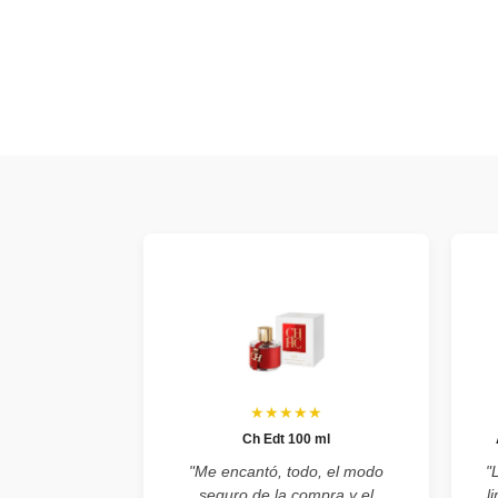
★★★★★
Ch Edt 100 ml
"Me encantó, todo, el modo
"
seguro de la compra y el
l