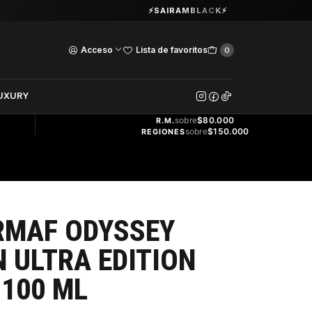
Guardia Vieja 202. Oficina 102.
⚡SAIRAMBLACK⚡
Ver Horarios
Acceso
Lista de favoritos
0
DOS
UXURY
ENVÍO
GRATIS
sobre
$80.000
R.M.
sobre
$150.000
REGIONES
RMAF ODYSSEY
 ULTRA EDITION
 100 ML