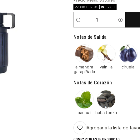
Precio Retail: $38.990
PRECIO TIENDAS | INTERNET
Cantidad
Notas de Salida
almendra
vainilla
ciruela
garapiñada
Notas de Corazón
pachulí
haba tonka
Agregar a la lista de favo
COMPARTIR ESTE PRODUCTO