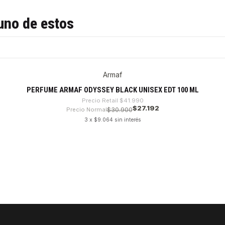
uno de estos
Armaf
PERFUME ARMAF ODYSSEY BLACK UNISEX EDT 100 ML
Precio Retail
$41.990
$27.192
Precio Normal
$30.900
3 x $9.064 sin interés