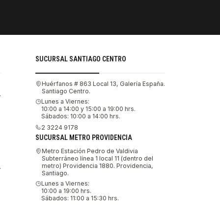
Tu compra 
SUCURSAL SANTIAGO CENTRO
Huérfanos # 863 Local 13, Galería España.
Santiago Centro.
.
Lunes a Viernes:
10:00 a 14:00 y 15:00 a 19:00 hrs.
Sábados: 10:00 a 14:00 hrs.
2 3224 9178
SUCURSAL METRO PROVIDENCIA
Metro Estación Pedro de Valdivia
Subterráneo línea 1 local 11 (dentro del
metro) Providencia 1880. Providencia,
.
Santiago.
Lunes a Viernes:
10:00 a 19:00 hrs.
Sábados: 11:00 a 15:30 hrs.