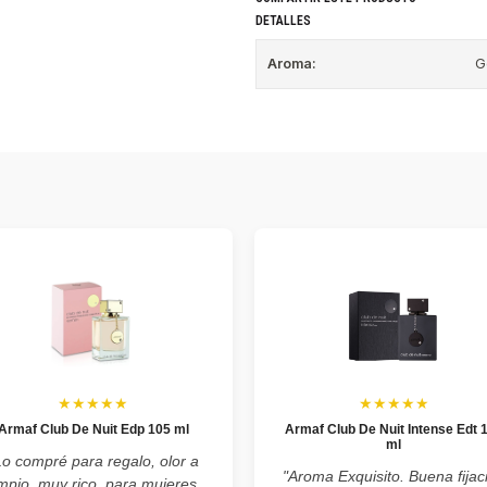
DETALLES
Aroma:
G
★★★★★
★★★★★
Armaf Club De Nuit Edp 105 ml
Armaf Club De Nuit Intense Edt 
ml
Lo compré para regalo, olor a
"Aroma Exquisito. Buena fijac
impio, muy rico, para mujeres