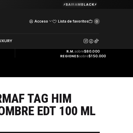
Guardia Vieja 202. Oficina 102.
⚡SAIRAMBLACK⚡
Ver Horarios
Acceso
Lista de favoritos
0
DOS
UXURY
ENVÍO
GRATIS
sobre
$80.000
R.M.
sobre
$150.000
REGIONES
RMAF TAG HIM
OMBRE EDT 100 ML