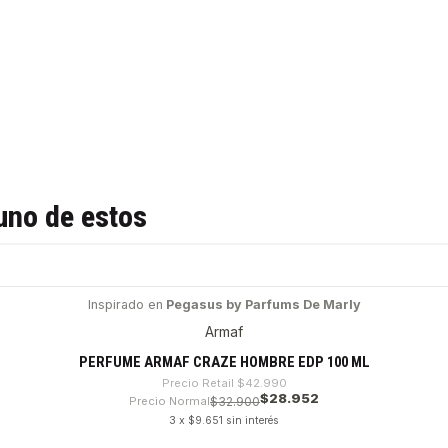
uno de estos
Inspirado en
Pegasus by Parfums De Marly
Armaf
PERFUME ARMAF CRAZE HOMBRE EDP 100 ML
Precio Retail
$42.990
$28.952
Precio Normal
$32.900
3 x $9.651 sin interés