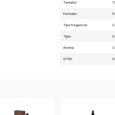
Tamaño:
1
Formato:
R
Tipo fragancia:
E
Tipo:
E
Aroma:
C
GTIN:
6