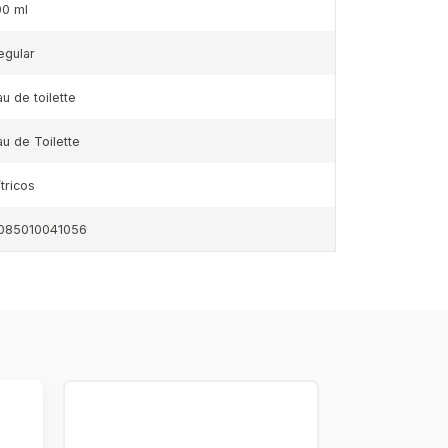
00 ml
egular
au de toilette
au de Toilette
ítricos
085010041056