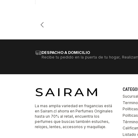
Cantidad
DESPACHO A DOMICILIO
Recibe tu pedido en la puerta de tu hogar, Realizam
CATEGO
Sucursa
Termino
La mas amplia variedad en fragancias está
Política
en Sairam.cl ahorra en Perfumes Originales
Polític
hasta un 70% al retail, encuentra los
perfumes que buscas también estuches,
Término
relojes, lentes, accesorios y maquillaje.
Califíca
Listado 