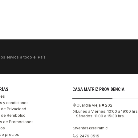
os envíos a todo el País.
RÍAS
CASA MATRIZ PROVIDENCIA
les
s y condiciones
Guardia Vieja # 202
s de Privacidad
Lunes a Viernes: 10:00 a 19:00 hrs
as de Rembolso
Sábados: 11:00 a 15:30 hrs.
s de Promociones
ventas@sairam.cl
nos
de precios
2 2479 3515