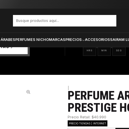
 Tag Him Prestige Hombre Edt 100 ml
PRODUCTOS SELECCIONA
CTOS
ONADOS
 ÁRABES
PERFUMES NICHO
MARCAS
PRECIOS
ACCESORIOS
SAIRAM L
18
15
20
:
:
RTAS
HRS
MIN
SEG
|
PERFUME A
42%
PRESTIGE H
Precio Retail: $40.990
PRECIO TIENDAS | INTERNET