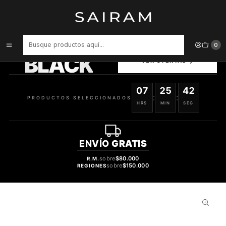
Inicio
Perfume
Perfumes de Hombre
PERFUME ARMAF THE WARRIOR EXTREME HOMBRE EDP 100 ML
PRODUCTOS
0
SELECCIONADOS
BLACK
VER OFERTAS
07
25
41
:
:
PRODUCTOS SELECCIONADOS
HRS
MIN
SEG
ENVÍO
GRATIS
sobre
$80.000
R.M.
sobre
$150.000
REGIONES
49%