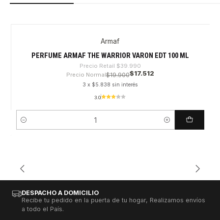
Armaf
-56%
PERFUME ARMAF THE WARRIOR VARON EDT 100 ML
Precio Retail
$39.990
$17.512
Precio Normal
$19.900
3 x $5.838 sin interés
3.0
Cantidad
DESPACHO A DOMICILIO
Recibe tu pedido en la puerta de tu hogar, Realizamos envíos
a todo el País.