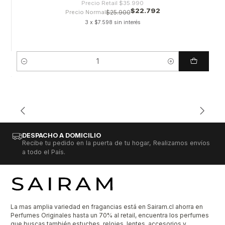
Precio Retail
$35.990
$22.792
Precio Normal
$25.900
3 x $7.598 sin interés
Cantidad
DESPACHO A DOMICILIO
Recibe tu pedido en la puerta de tu hogar, Realizamos envíos
a todo el País.
La mas amplia variedad en fragancias está en Sairam.cl ahorra en
Perfumes Originales hasta un 70% al retail, encuentra los perfumes
que buscas también estuches, relojes, lentes, accesorios y