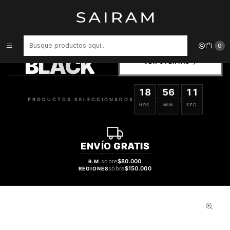
Inicio
Perfume
tester
Perfume Baldessarini Varon Edc 75 ml Tester
PRODUCTOS
0
SELECCIONADOS
BLACK
VER OFERTAS
18
56
11
:
:
PRODUCTOS SELECCIONADOS
HRS
MIN
SEG
ENVÍO
GRATIS
sobre
$80.000
R.M.
sobre
$150.000
REGIONES
44%