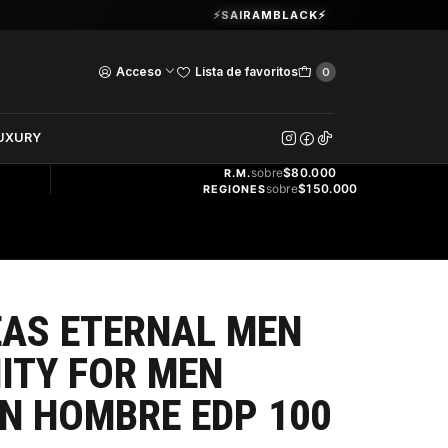
Guardia Vieja 202. Oficina 102.
⚡SAIRAMBLACK⚡
Ver Horarios
 ML
Acceso
Lista de favoritos
0
DOS
UXURY
ENVÍO
GRATIS
sobre
$80.000
R.M.
sobre
$150.000
REGIONES
EAS ETERNAL MEN
ITY FOR MEN
IN HOMBRE EDP 100