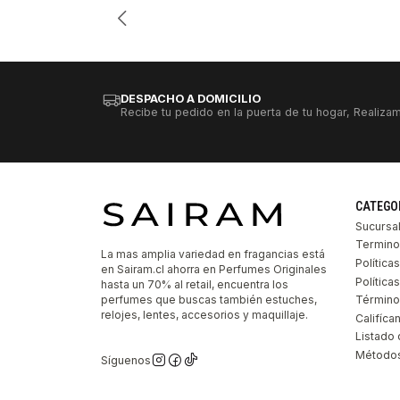
DESPACHO A DOMICILIO
Recibe tu pedido en la puerta de tu hogar, Realizam
CATEGO
Sucursa
Termino
La mas amplia variedad en fragancias está
Política
en Sairam.cl ahorra en Perfumes Originales
Polític
hasta un 70% al retail, encuentra los
perfumes que buscas también estuches,
Término
relojes, lentes, accesorios y maquillaje.
Califíca
Listado 
Métodos
Síguenos