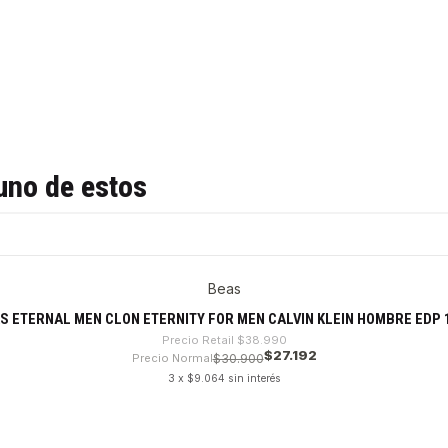
uno de estos
Beas
 ETERNAL MEN CLON ETERNITY FOR MEN CALVIN KLEIN HOMBRE EDP 
Precio Retail
$38.990
$27.192
Precio Normal
$30.900
3 x $9.064 sin interés