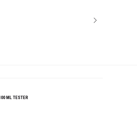
-28%
100 ML TESTER
Cantidad