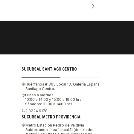
PAGOS SE
Tu compra 
SUCURSAL SANTIAGO CENTRO
Huérfanos # 863 Local 13, Galería España.
Santiago Centro.
.
Lunes a Viernes:
10:00 a 14:00 y 15:00 a 19:00 hrs.
Sábados: 10:00 a 14:00 hrs.
2 3224 9178
SUCURSAL METRO PROVIDENCIA
Metro Estación Pedro de Valdivia
Subterráneo línea 1 local 11 (dentro del