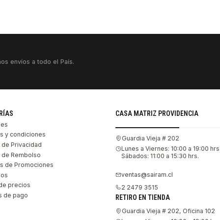
os envíos a todo el País.
RÍAS
CASA MATRIZ PROVIDENCIA
les
s y condiciones
Guardia Vieja # 202
s de Privacidad
Lunes a Viernes: 10:00 a 19:00 hrs
as de Rembolso
Sábados: 11:00 a 15:30 hrs.
s de Promociones
ventas@sairam.cl
nos
de precios
2 2479 3515
 de pago
RETIRO EN TIENDA
Guardia Vieja # 202, Oficina 102