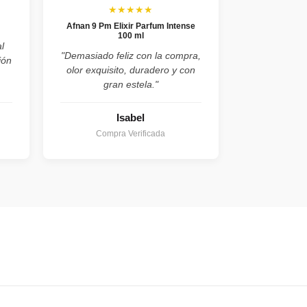
★★★★★
Afnan 9 Pm Elixir Parfum Intense
100 ml
l
"Demasiado feliz con la compra,
ión
olor exquisito, duradero y con
gran estela."
Isabel
Compra Verificada