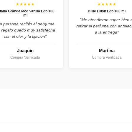
★★★★★
★★★★★
iana Grande Mod Vanilla Edp 100
Billie Eilish Edp 100 ml
ml
"Me atendieron super bien a
a persona recibio el pergume
retirar el perfume con antelac
 regalo quedo muy satisfecha
a la entrega"
con el olor y la fijacion"
Joaquin
Martina
Compra Verificada
Compra Verificada