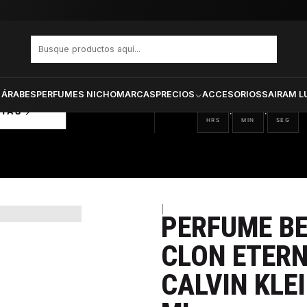
 ETERNAL MEN CLON ETERNITY FOR MEN CALVIN KLEIN HOMBRE EDP 100
PRODUCTOS SELECCIONA
CTOS
ONADOS
 ÁRABES
PERFUMES NICHO
MARCAS
PRECIOS
ACCESORIOS
SAIRAM L
08
17
58
:
:
RTAS
HRS
MIN
SEG
|
PERFUME B
31%
CLON ETERN
CALVIN KLE